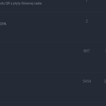
1
du QR z płyty Głównej radia.
2
ROPA
897
5454