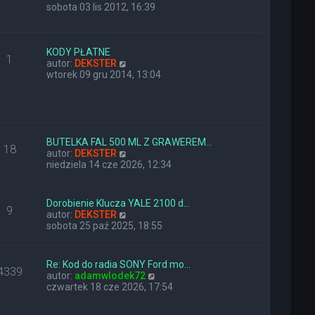
y
sobota 03 lis 2012, 16:39
ś
w
i
e
KODY PŁATNE
1
t
W
autor:
DEKSTER
l
y
wtorek 09 gru 2014, 13:04
n
ś
a
w
j
i
n
e
o
t
w
l
BUTELKA FAL 500 ML Z GRAWEREM…
18
s
n
W
autor:
DEKSTER
z
a
y
niedziela 14 cze 2026, 12:34
y
j
ś
p
n
w
o
o
i
Dorobienie Klucza YALE 2100 d…
9
s
w
e
W
autor:
DEKSTER
t
s
t
y
sobota 25 paź 2025, 18:55
z
l
ś
y
n
w
p
a
i
Re: Kod do radia SONY Ford mo…
o
j
4339
e
W
autor:
adamwlodek72
s
n
t
y
czwartek 18 cze 2026, 17:54
t
o
l
ś
w
n
w
s