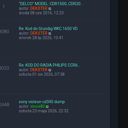
l
z
"DELCO" MODEL: CDR1500, CDR20…
1
n
W
y
autor:
DEKSTER
a
y
p
środa 08 cze 2016, 12:23
j
ś
o
n
w
s
o
i
t
Re: Kod do Grundig WKC 1650 VD
8380
w
e
W
autor:
DEKSTER
s
t
y
wtorek 28 lip 2026, 10:41
z
l
ś
y
n
w
p
a
i
o
j
e
s
n
t
t
o
l
Re: KOD DO RADIA PHILIPS CCR6…
9033
w
n
W
autor:
DEKSTER
s
a
y
sobota 01 sie 2026, 07:38
z
j
ś
y
n
w
p
o
i
o
w
e
s
s
t
t
z
l
sony visteon cd345 dump
2448
W
y
n
autor:
vince82
y
p
a
sobota 23 maja 2026, 22:32
ś
o
j
w
s
n
i
t
o