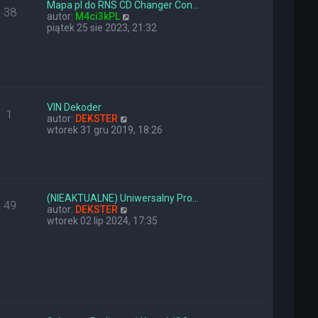
y
n
Mapa pl do RNS CD Changer Con…
38
p
a
W
autor:
M4ci3kPL
o
j
y
piątek 25 sie 2023, 21:32
s
n
ś
t
o
w
w
i
s
e
z
t
y
l
p
n
VIN Dekoder
1
o
W
a
autor:
DEKSTER
s
y
j
wtorek 31 gru 2019, 18:26
t
ś
n
w
o
i
w
e
s
t
z
l
y
(NIEAKTUALNE) Uniwersalny Pro…
49
n
W
p
autor:
DEKSTER
a
y
o
wtorek 02 lip 2024, 17:35
j
ś
s
n
w
t
o
i
w
e
s
t
z
l
y
n
p
a