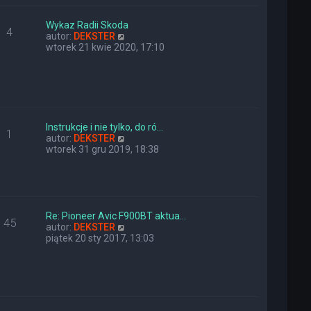
e
w
t
s
l
z
Wykaz Radii Skoda
4
n
y
W
autor:
DEKSTER
a
p
y
wtorek 21 kwie 2020, 17:10
j
o
ś
n
s
w
o
t
i
w
e
s
t
z
l
y
n
Instrukcje i nie tylko, do ró…
1
p
a
W
autor:
DEKSTER
o
j
y
wtorek 31 gru 2019, 18:38
s
n
ś
t
o
w
w
i
s
e
z
t
y
l
Re: Pioneer Avic F900BT aktua…
45
p
n
W
autor:
DEKSTER
o
a
y
piątek 20 sty 2017, 13:03
s
j
ś
t
n
w
o
i
w
e
s
t
z
l