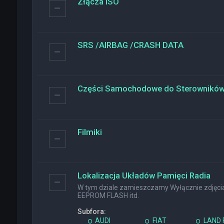
Złącza ISO
SRS /AIRBAG /CRASH DATA
Części Samochodowe do Sterownikó
Filmiki
Lokalizacja Układów Pamięci Radia
W tym dziale zamieszczamy Wyłącznie zdjęcia 
EEPROM FLASH itd.
Subfora:
AUDI
FIAT
LAND 