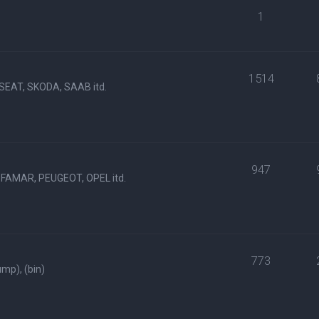
1
1514
SEAT, SKODA, SAAB itd.
947
FAMAR, PEUGEOT, OPEL itd.
773
p), (bin)