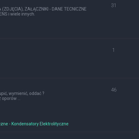
31
ZDJĘCIA), ZAŁĄCZNIKI - DANE TECNICZNE
S i wiele innych.
1
46
pić, wymienić, oddać ?
 oporów ...
czne - Kondensatory Elektrolityczne