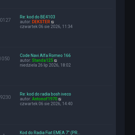
a
i
z
j
e
y
n
t
p
o
l
Re: kod do BE4103
o
10127
w
W
n
autor:
DEKSTER
s
s
y
a
czwartek 06 sie 2026, 11:34
t
z
ś
j
y
w
n
p
i
o
o
e
w
s
t
s
t
l
z
Code Navi Alfa Romeo 166
1050
n
W
y
autor:
Standa125
a
y
p
niedziela 26 lip 2026, 18:02
j
ś
o
n
w
s
o
i
t
w
e
s
t
z
l
Re: kod do radia bosh iveco
29230
y
n
W
autor:
Antonof1970
p
a
y
czwartek 06 sie 2026, 14:40
o
j
ś
s
n
w
t
o
i
w
e
s
t
z
l
Kod do Radia Fiat EMEA 7" (PR…