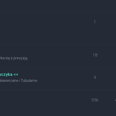
1
18
a się z precyzją.
uczyka <<
9
wiercane i Tubularne.
956