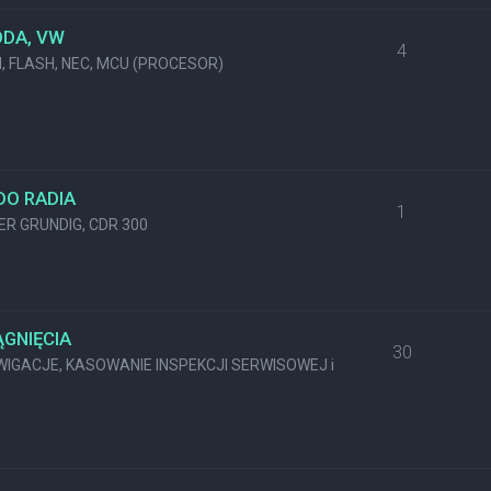
ODA, VW
4
M, FLASH, NEC, MCU (PROCESOR)
DO RADIA
1
KER GRUNDIG, CDR 300
GNIĘCIA
30
GACJE, KASOWANIE INSPEKCJI SERWISOWEJ i