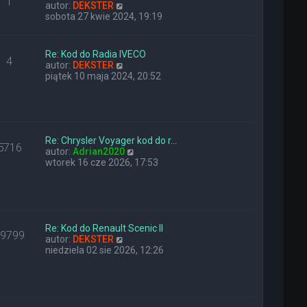
1
W
y
n
autor:
DEKSTER
y
p
a
sobota 27 kwie 2024, 19:19
ś
o
j
w
s
n
i
t
o
Re: Kod do Radia IVECO
4
e
w
W
autor:
DEKSTER
t
s
y
piątek 10 maja 2024, 20:52
l
z
ś
n
y
w
a
p
i
j
o
e
n
s
t
o
t
Re: Chrysler Voyager kod do r…
l
5716
w
W
autor:
Adrian2020
n
s
y
wtorek 16 cze 2026, 17:53
a
z
ś
j
y
w
n
p
i
o
o
e
w
s
t
s
t
l
Re: Kod do Renault Scenic II
z
29799
W
n
autor:
DEKSTER
y
y
a
niedziela 02 sie 2026, 12:26
p
ś
j
o
w
n
s
i
o
t
e
w
t
s