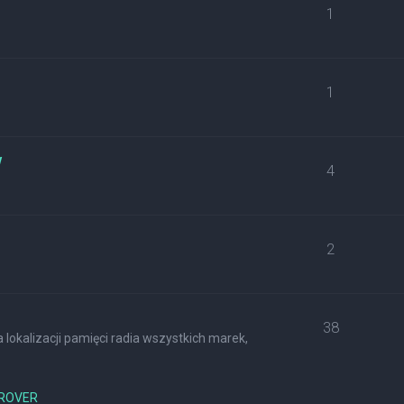
1
1
w
4
2
38
lokalizacji pamięci radia wszystkich marek,
ROVER