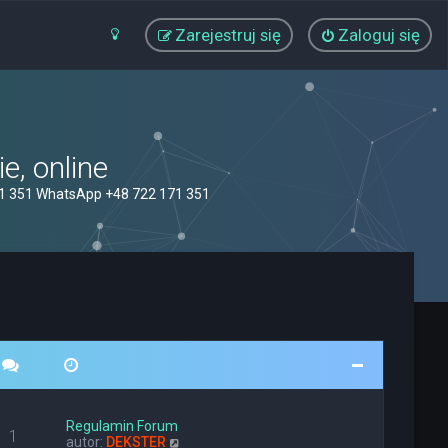
Zarejestruj się
Zaloguj się
, online
71 351 WhatsApp +48 722 171 351
Regulamin Forum
1
W
autor:
DEKSTER