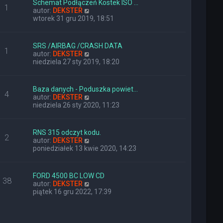
Schemat Podłączeń Kostek ISO …
o
j
1
W
autor:
DEKSTER
s
n
y
wtorek 31 gru 2019, 18:51
t
o
ś
w
w
s
i
z
SRS /AIRBAG /CRASH DATA
1
e
y
W
autor:
DEKSTER
t
p
y
niedziela 27 sty 2019, 18:20
l
o
ś
n
s
w
a
t
i
Baza danych - Poduszka powiet…
j
4
e
W
autor:
DEKSTER
n
t
y
niedziela 26 sty 2020, 11:23
o
l
ś
w
n
w
s
a
i
z
RNS 315 odczyt kodu.
j
2
e
y
W
autor:
DEKSTER
n
t
p
y
poniedziałek 13 kwie 2020, 14:23
o
l
o
ś
w
n
s
w
s
a
t
i
z
FORD 4500 BC LOW CD
j
38
e
y
W
autor:
DEKSTER
n
t
p
y
piątek 16 gru 2022, 17:39
o
l
o
ś
w
n
s
w
s
a
t
i
z
j