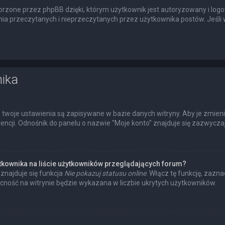
rzone przez phpBB dzięki, którym użytkownik jest autoryzowany i logow
enia przeczytanych i nieprzeczytanych przez użytkownika postów. Jeś
nika
 twoje ustawienia są zapisywane w bazie danych witryny. Aby je zmien
cji. Odnośnik do panelu o nazwie “Moje konto” znajduje się zazwyczaj 
tkownika na liście użytkowników przeglądających forum?
znajduje się funkcja
Nie pokazuj statusu online
. Włącz tę funkcję, zazn
ecność na witrynie będzie wykazana w liczbie ukrytych użytkowników.