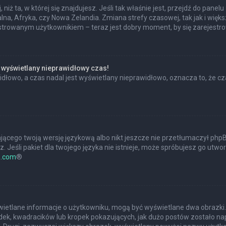
 niż ta, w której się znajdujesz. Jeśli tak właśnie jest, przejdź do pan
na, Afryka, czy Nowa Zelandia. Zmiana strefy czasowej, tak jak i wię
estrowanym użytkownikiem – teraz jest dobry moment, by się zarejestr
 wyświetlany nieprawidłowy czas!
dłowo, a czas nadal jest wyświetlany nieprawidłowo, oznacza to, że cz
jącego twoją wersję językową albo nikt jeszcze nie przetłumaczył phpBB
 Jeśli pakiet dla twojego języka nie istnieje, może spróbujesz go utwo
.com
®
?
świetlane informacje o użytkowniku, mogą być wyświetlane dwa obrazki.
ek, kwadracików lub kropek pokazujących, jak dużo postów zostało napis