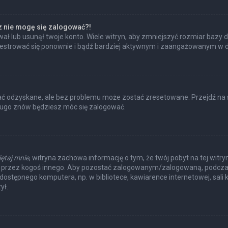
az nie mogę się zalogować?!
ł lub usunął twoje konto. Wiele witryn, aby zmniejszyć rozmiar bazy d
 zarejestrować się ponownie i bądź bardziej aktywnym i zaangażowanym w
 odzyskane, ale bez problemu może zostać zresetowane. Przejdź na str
długo znów będziesz móc się zalogować.
ętaj mnie
, witryna zachowa informację o tym, że twój pobyt na tej witry
a przez kogoś innego. Aby pozostać zalogowanym/zalogowaną, podcza
e dostępnego komputera, np. w bibliotece, kawiarence internetowej, sali k
ył.