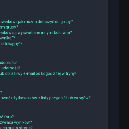
tkowników i jak można dołączyć do grupy?
rem grupy?
ników są wyświetlane innymi kolorami?
ownika”?
istracyjny”?
adomości!
wiadomości!
obraźliwy e-mail od kogoś z tej witryny!
w?
wać użytkowników z listy przyjaciół lub wrogów?
ć fora?
 zwraca wyników?
ca pustą stronę?!