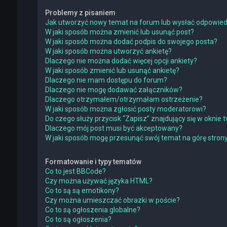
Problemy z pisaniem
Jak utworzyć nowy temat na forum lub wysłać odpowie
W jaki sposób można zmienić lub usunąć post?
W jaki sposób można dodać podpis do swojego posta?
W jaki sposób można utworzyć ankietę?
Dlaczego nie można dodać więcej opcji ankiety?
W jaki sposób zmienić lub usunąć ankietę?
Dlaczego nie mam dostępu do forum?
Dlaczego nie mogę dodawać załączników?
Dlaczego otrzymałem/otrzymałam ostrzeżenie?
W jaki sposób można zgłosić posty moderatorowi?
Do czego służy przycisk “Zapisz” znajdujący się w oknie
Dlaczego mój post musi być akceptowany?
W jaki sposób mogę przesunąć swój temat na górę stro
Formatowanie i typy tematów
Co to jest BBCode?
Czy można używać języka HTML?
Co to są są emotikony?
Czy można umieszczać obrazki w poście?
Co to są ogłoszenia globalne?
Co to są ogłoszenia?