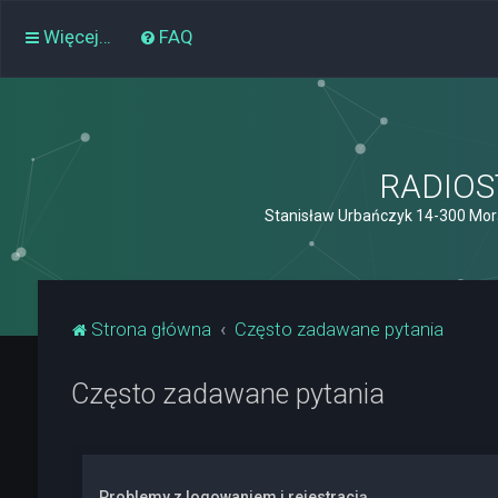
Więcej…
FAQ
RADIOST
Stanisław Urbańczyk 14-300 Mor
Strona główna
Często zadawane pytania
Często zadawane pytania
Problemy z logowaniem i rejestracją