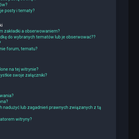
ków?
e posty i tematy?
ki
iem zakładki a obserwowaniem?
adkę do wybranych tematów lub je obserwować??
?
nie forum, tematu?
one na tej witrynie?
stkie swoje załączniki?
owania?
pna?
h nadużyć lub zagadnień prawnych związanych z tą
ratorem witryny?