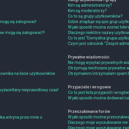
Kim są administratorzy?
Kim są moderatorzy?
Co to są grupy użytkowników?
mogę się zalogować!
Gdzie znajduje się spis grup uży
W jaki sposób można zostać lide
 nie mogę się zalogować?!
Dlaczego niektóre nazwy użytkow
Co to jest “Domyślna grupa użytk
Czym jest odnośnik “Zespół admin
Prywatne wiadomości
Nie mogę wysyłać prywatnych wi
Otrzymuję niechciane prywatne 
ownika na liście użytkowników
Otrzymałem/otrzymałam spam lub 
Przyjaciele i wrogowie
wyświetlany nieprawidłowy czas!
Co to jest lista przyjaciół i wrogó
W jaki sposób można dodawać/usu
Przeszukiwanie forów
W jaki sposób można przeszukiwa
ka witryna prosi mnie o
Dlaczego moje wyszukiwanie nie
Dlaczego moje wyszukiwanie zwra