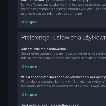
Jak działa funkcja “Usuń ciasteczka witryny”?
Funkcja “Usuń ciasteczka witryny” usuwa ciasteczka utwo
została włączona przez administratora witryny – śledz
usunięcie ciasteczek może być pomocne.
Na górę
Preferencje i ustawienia użytkow
Jak zmienić moje ustawienia?
Jeżeli jesteś zarejestrowanym użytkownikiem, wszystkie
miejscu możesz dokonać zmian swoich ustawień i preferen
Na górę
W jaki sposób można zapobiec wyświetlaniu nazwy uży
W panelu zarządzania kontem, w “Ustawieniach witryny” 
dla administratorów, moderatorów i dla ciebie. Twoja ob
Na górę
Jest wyświetlany nieprawidłowy czas!