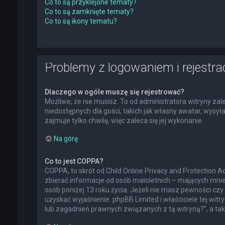
Co to są przyklejone tematy?
Co to są zamknięte tematy?
Co to są ikony tematu?
Problemy z logowaniem i rejestra
Dlaczego w ogóle muszę się rejestrować?
Możliwe, że nie musisz. To od administratora witryny zal
niedostępnych dla gości, takich jak własny awatar, wysy
zajmuje tylko chwilę, więc zaleca się jej wykonanie.
Na górę
Co to jest COPPA?
COPPA, to skrót od Child Online Privacy and Protection 
zbierać informacje od osób małoletnich – mających mnie
osób poniżej 13 roku życia. Jeżeli nie masz pewności czy 
uzyskać wyjaśnienie. phpBB Limited i właściciele tej w
lub zagadnień prawnych związanych z tą witryną?”, a t