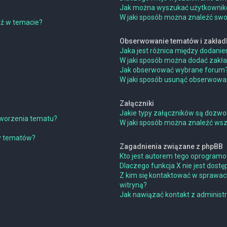
Jak można wyszukać użytkowni
W jaki sposób można znaleźć swoj
dź w temacie?
Obserwowanie tematów i zakład
Jaka jest różnica między dodan
W jaki sposób można dodać zakł
Jak obserwować wybrane forum
W jaki sposób usunąć obserwowa
Załączniki
Jakie typy załączników są dozwol
 tworzenia tematu?
W jaki sposób można znaleźć wszy
ny tematów?
Zagadnienia związane z phpBB
Kto jest autorem tego oprogram
Dlaczego funkcja X nie jest dostę
Z kim się kontaktować w sprawac
witryną?
Jak nawiązać kontakt z administ