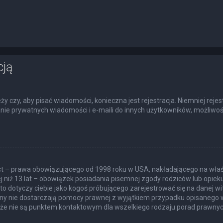
cją
eży czy, aby pisać wiadomości, konieczna jest rejestracja. Niemniej rej
łanie prywatnych wiadomości i e-maili do innych użytkowników, możliwoś
Act – prawa obowiązującego od 1998 roku w USA, nakładającego na właśc
j niż 13 lat – obowiązek posiadania pisemnej zgody rodziców lub opie
to dotyczy ciebie jako kogoś próbującego zarejestrować się na danej wit
itryny nie dostarczają pomocy prawnej z wyjątkiem przypadku opisanego
akże nie są punktem kontaktowym dla wszelkiego rodzaju porad prawnyc