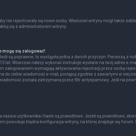
 aby nie rejestrowały się nowe osoby. Właściciel witryny mógł także zab
tuj się z administratorem witryny.
ie mogę się zalogować!
Jeśli są poprawne, to wystąpiła jedna z dwóch przyczyn. Pierwszą z n
 13 lat. Wówczas należy wykonać instrukcje wysłane na twój adres e-mail
ym zalogowaniem wymagają aktywowania rejestracji przez osobę rejestru
ana do ciebie wiadomość e-mail, postępuj zgodnie z zawartymi w niej ins
wiadomość została zatrzymana przez filtr antyspamowy. Jeśli na pewno
azwa użytkownika i hasło są prawidłowe. Jeżeli są prawidłowe, skontakt
m powoduje błędna konfiguracja witryny, na której znajduje się forum. 