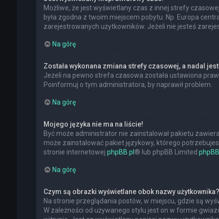
Możliwe, że jest wyświetlany czas z innej strefy czasowej,
była zgodna z twoim miejscem pobytu. Np. Europa central
zarejestrowanych użytkowników. Jeżeli nie jesteś zarej
Na górę
Została wykonana zmiana strefy czasowej, a nadal jest
Jeżeli na pewno strefa czasowa została ustawiona prawi
Poinformuj o tym administratora, by naprawił problem.
Na górę
Mojego języka nie ma na liście!
Być może administrator nie zainstalował pakietu zawiera
może zainstalować pakiet językowy, którego potrzebujesz.
stronie internetowej
phpBB.pl
® lub phpBB Limited
phpBB
Na górę
Czym są obrazki wyświetlane obok nazwy użytkownika
Na stronie przeglądania postów, w miejscu, gdzie są wy
W zależności od używanego stylu jest on w formie gwiazd