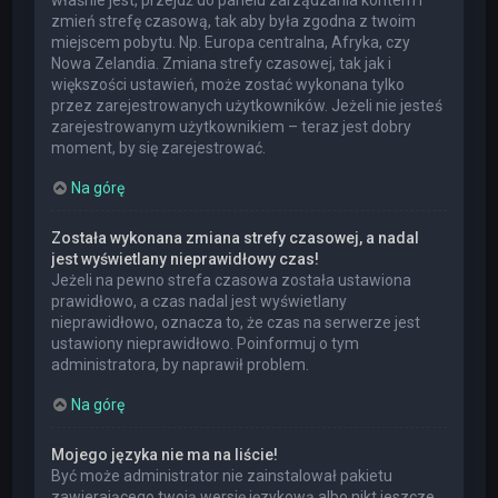
właśnie jest, przejdź do panelu zarządzania kontem i
zmień strefę czasową, tak aby była zgodna z twoim
miejscem pobytu. Np. Europa centralna, Afryka, czy
Nowa Zelandia. Zmiana strefy czasowej, tak jak i
większości ustawień, może zostać wykonana tylko
przez zarejestrowanych użytkowników. Jeżeli nie jesteś
zarejestrowanym użytkownikiem – teraz jest dobry
moment, by się zarejestrować.
Na górę
Została wykonana zmiana strefy czasowej, a nadal
jest wyświetlany nieprawidłowy czas!
Jeżeli na pewno strefa czasowa została ustawiona
prawidłowo, a czas nadal jest wyświetlany
nieprawidłowo, oznacza to, że czas na serwerze jest
ustawiony nieprawidłowo. Poinformuj o tym
administratora, by naprawił problem.
Na górę
Mojego języka nie ma na liście!
Być może administrator nie zainstalował pakietu
zawierającego twoją wersję językową albo nikt jeszcze