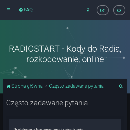
FAQ
RADIOSTART - Kody do Radia,
rozkodowanie, online
S
Strona główna
Często zadawane pytania
z
Często zadawane pytania
u
k
a
j
Problemy z logowaniem i rejestracją