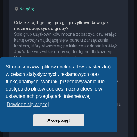
Na górę
Gdzie znajduje się spis grup użytkowników i jak
można dołączyć do grupy?
Spis grup użytkowników można zobaczyć, otwierając
kartę
Grupy
znajdującą się w panelu zarządzania
kontem, który otwiera się po kliknięciu odnośnika
Moje
konto
. Nie wszystkie grupy są dostępne dla każdego.
Niektóre mogą wymagać akceptacji przyjęcia nowego
członka, niektóre mogą być zamknięte, a jeszcze inne
Strona ta używa plików cookies (tzw. ciasteczka)
mogą mieć ukrytych członków. Użytkownik może
w celach statystycznych, reklamowych oraz
poprosić o przyjęcie do danej grupy, naciskając
odpowiedni przycisk. Prośba o przyjęcie do grupy, która
funkcjonalnych. Warunki przechowywania lub
wymaga akceptacji przyjęcia nowego członka, musi
dostępu do plików cookies można określić w
zostać zaakceptowana przez lidera grupy. Może on
ustawieniach przeglądarki internetowej.
poprosić użytkownika o podanie wyjaśnień, dlaczego
chce on dołączyć do tej grupy. W przypadku otrzymania
Dowiedz się więcej
negatywnej decyzji proszę nie nękać lidera grupy
pytaniami – widocznie miał on swoje powody.
Akceptuję!
Na górę