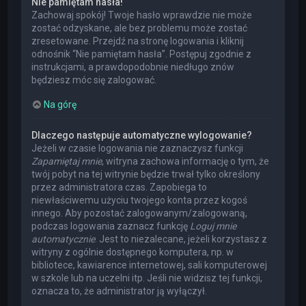
Nie pamiętam hasła!
Zachowaj spokój! Twoje hasło wprawdzie nie może
zostać odzyskane, ale bez problemu może zostać
zresetowane. Przejdź na stronę logowania i kliknij
odnośnik “Nie pamiętam hasła”. Postępuj zgodnie z
instrukcjami, a prawdopodobnie niedługo znów
będziesz móc się zalogować.
Na górę
Dlaczego następuje automatyczne wylogowanie?
Jeżeli w czasie logowania nie zaznaczysz funkcji
Zapamiętaj mnie
, witryna zachowa informację o tym, że
twój pobyt na tej witrynie będzie trwał tylko określony
przez administratora czas. Zapobiega to
niewłaściwemu użyciu twojego konta przez kogoś
innego. Aby pozostać zalogowanym/zalogowaną,
podczas logowania zaznacz funkcję
Loguj mnie
automatycznie
. Jest to niezalecane, jeżeli korzystasz z
witryny z ogólnie dostępnego komputera, np. w
bibliotece, kawiarence internetowej, sali komputerowej
w szkole lub na uczelni itp. Jeśli nie widzisz tej funkcji,
oznacza to, że administrator ją wyłączył.