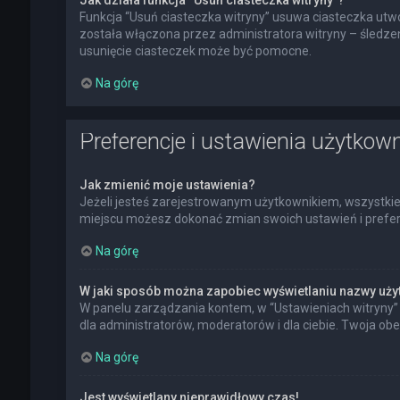
Jak działa funkcja “Usuń ciasteczka witryny”?
Funkcja “Usuń ciasteczka witryny” usuwa ciasteczka utwo
została włączona przez administratora witryny – śledz
usunięcie ciasteczek może być pomocne.
Na górę
Preferencje i ustawienia użytkow
Jak zmienić moje ustawienia?
Jeżeli jesteś zarejestrowanym użytkownikiem, wszystkie
miejscu możesz dokonać zmian swoich ustawień i preferen
Na górę
W jaki sposób można zapobiec wyświetlaniu nazwy uży
W panelu zarządzania kontem, w “Ustawieniach witryny” 
dla administratorów, moderatorów i dla ciebie. Twoja ob
Na górę
Jest wyświetlany nieprawidłowy czas!