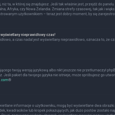
 niż ta, w której się znajdujesz. Jeśli tak właśnie jest, przejdź do pan
na, Afryka, czy Nowa Zelandia. Zmiana strefy czasowej, tak jak i wię
estrowanym użytkownikiem – teraz jest dobry moment, by się zarejestr
 wyświetlany nieprawidłowy czas!
dłowo, a czas nadal jest wyświetlany nieprawidłowo, oznacza to, że cz
jącego twoją wersję językową albo nikt jeszcze nie przetłumaczył phpBB
 Jeśli pakiet dla twojego języka nie istnieje, może spróbujesz go utwo
.com
®
?
świetlane informacje o użytkowniku, mogą być wyświetlane dwa obrazki.
ek, kwadracików lub kropek pokazujących, jak dużo postów zostało napis