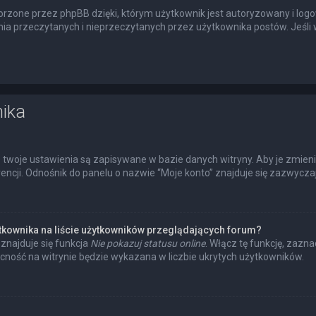
rzone przez phpBB dzięki, którym użytkownik jest autoryzowany i logow
enia przeczytanych i nieprzeczytanych przez użytkownika postów. Jeś
nika
 twoje ustawienia są zapisywane w bazie danych witryny. Aby je zmien
cji. Odnośnik do panelu o nazwie “Moje konto” znajduje się zazwyczaj 
tkownika na liście użytkowników przeglądających forum?
znajduje się funkcja
Nie pokazuj statusu online
. Włącz tę funkcję, zazn
ecność na witrynie będzie wykazana w liczbie ukrytych użytkowników.