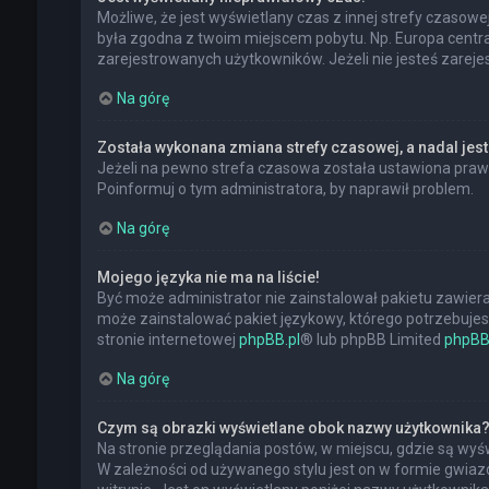
Możliwe, że jest wyświetlany czas z innej strefy czasowej,
była zgodna z twoim miejscem pobytu. Np. Europa central
zarejestrowanych użytkowników. Jeżeli nie jesteś zarej
Na górę
Została wykonana zmiana strefy czasowej, a nadal jest
Jeżeli na pewno strefa czasowa została ustawiona prawi
Poinformuj o tym administratora, by naprawił problem.
Na górę
Mojego języka nie ma na liście!
Być może administrator nie zainstalował pakietu zawiera
może zainstalować pakiet językowy, którego potrzebujesz.
stronie internetowej
phpBB.pl
® lub phpBB Limited
phpBB
Na górę
Czym są obrazki wyświetlane obok nazwy użytkownika
Na stronie przeglądania postów, w miejscu, gdzie są wy
W zależności od używanego stylu jest on w formie gwiazd