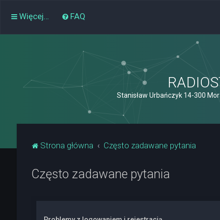
Więcej…
FAQ
RADIOST
Stanisław Urbańczyk 14-300 Mor
Strona główna
Często zadawane pytania
Często zadawane pytania
Problemy z logowaniem i rejestracją