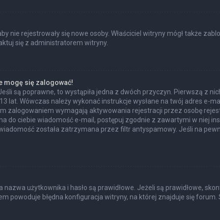
 aby nie rejestrowały się nowe osoby. Właściciel witryny mógł także zab
tuj się z administratorem witryny.
ie mogę się zalogować!
Jeśli są poprawne, to wystąpiła jedna z dwóch przyczyn. Pierwszą z n
 13 lat. Wówczas należy wykonać instrukcje wysłane na twój adres e-mail
ym zalogowaniem wymagają aktywowania rejestracji przez osobę rejestru
ana do ciebie wiadomość e-mail, postępuj zgodnie z zawartymi w niej ins
wiadomość została zatrzymana przez filtr antyspamowy. Jeśli na pewno
azwa użytkownika i hasło są prawidłowe. Jeżeli są prawidłowe, skontakt
m powoduje błędna konfiguracja witryny, na której znajduje się forum. 