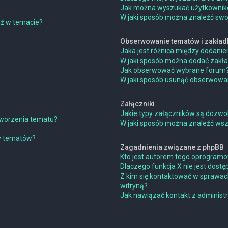
Jak można wyszukać użytkowni
W jaki sposób można znaleźć swoj
dź w temacie?
Obserwowanie tematów i zakład
Jaka jest różnica między dodan
W jaki sposób można dodać zakł
Jak obserwować wybrane forum
W jaki sposób usunąć obserwowa
Załączniki
Jakie typy załączników są dozwol
 tworzenia tematu?
W jaki sposób można znaleźć wszy
ny tematów?
Zagadnienia związane z phpBB
Kto jest autorem tego oprogram
Dlaczego funkcja X nie jest dostę
Z kim się kontaktować w sprawac
witryną?
Jak nawiązać kontakt z administ