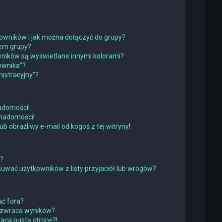
tkowników i jak można dołączyć do grupy?
rem grupy?
ników są wyświetlane innymi kolorami?
ownika”?
istracyjny”?
adomości!
wiadomości!
obraźliwy e-mail od kogoś z tej witryny!
w?
wać użytkowników z listy przyjaciół lub wrogów?
ć fora?
 zwraca wyników?
ca pustą stronę?!