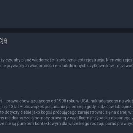
cją
eży czy, aby pisać wiadomości, konieczna jest rejestracja. Niemniej rej
łanie prywatnych wiadomości i e-maili do innych użytkowników, możliwoś
Act – prawa obowiązującego od 1998 roku w USA, nakładającego na właśc
j niż 13 lat – obowiązek posiadania pisemnej zgody rodziców lub opie
to dotyczy ciebie jako kogoś próbującego zarejestrować się na danej wit
itryny nie dostarczają pomocy prawnej z wyjątkiem przypadku opisanego
akże nie są punktem kontaktowym dla wszelkiego rodzaju porad prawnyc