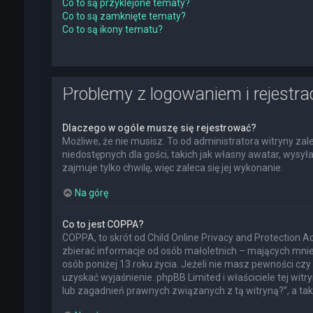
Co to są przyklejone tematy?
Co to są zamknięte tematy?
Co to są ikony tematu?
Problemy z logowaniem i rejestra
Dlaczego w ogóle muszę się rejestrować?
Możliwe, że nie musisz. To od administratora witryny zal
niedostępnych dla gości, takich jak własny awatar, wysy
zajmuje tylko chwilę, więc zaleca się jej wykonanie.
Na górę
Co to jest COPPA?
COPPA, to skrót od Child Online Privacy and Protection 
zbierać informacje od osób małoletnich – mających mnie
osób poniżej 13 roku życia. Jeżeli nie masz pewności czy 
uzyskać wyjaśnienie. phpBB Limited i właściciele tej w
lub zagadnień prawnych związanych z tą witryną?”, a t