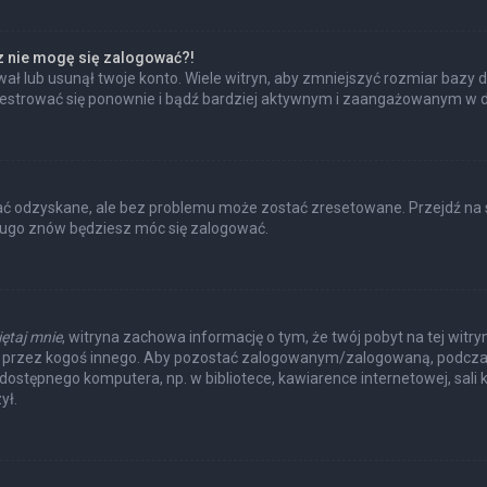
az nie mogę się zalogować?!
ł lub usunął twoje konto. Wiele witryn, aby zmniejszyć rozmiar bazy d
 zarejestrować się ponownie i bądź bardziej aktywnym i zaangażowanym w
 odzyskane, ale bez problemu może zostać zresetowane. Przejdź na str
długo znów będziesz móc się zalogować.
ętaj mnie
, witryna zachowa informację o tym, że twój pobyt na tej witry
a przez kogoś innego. Aby pozostać zalogowanym/zalogowaną, podcza
e dostępnego komputera, np. w bibliotece, kawiarence internetowej, sali k
ył.