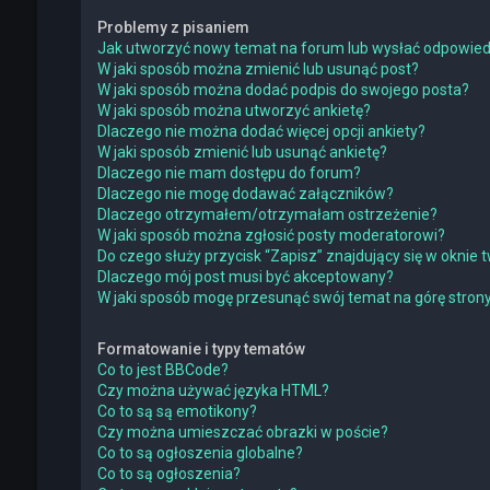
Problemy z pisaniem
Jak utworzyć nowy temat na forum lub wysłać odpowie
W jaki sposób można zmienić lub usunąć post?
W jaki sposób można dodać podpis do swojego posta?
W jaki sposób można utworzyć ankietę?
Dlaczego nie można dodać więcej opcji ankiety?
W jaki sposób zmienić lub usunąć ankietę?
Dlaczego nie mam dostępu do forum?
Dlaczego nie mogę dodawać załączników?
Dlaczego otrzymałem/otrzymałam ostrzeżenie?
W jaki sposób można zgłosić posty moderatorowi?
Do czego służy przycisk “Zapisz” znajdujący się w oknie
Dlaczego mój post musi być akceptowany?
W jaki sposób mogę przesunąć swój temat na górę stro
Formatowanie i typy tematów
Co to jest BBCode?
Czy można używać języka HTML?
Co to są są emotikony?
Czy można umieszczać obrazki w poście?
Co to są ogłoszenia globalne?
Co to są ogłoszenia?