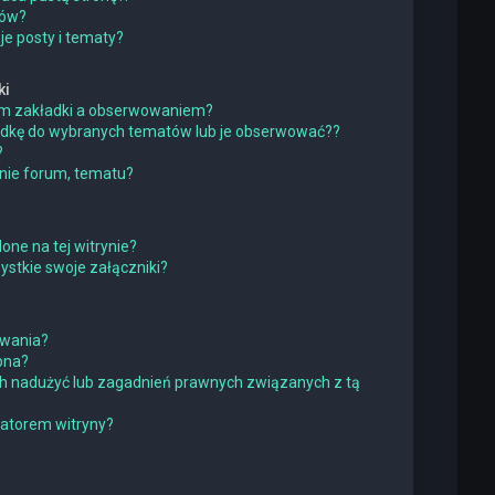
ków?
e posty i tematy?
ki
iem zakładki a obserwowaniem?
adkę do wybranych tematów lub je obserwować??
?
nie forum, tematu?
one na tej witrynie?
stkie swoje załączniki?
owania?
pna?
h nadużyć lub zagadnień prawnych związanych z tą
ratorem witryny?