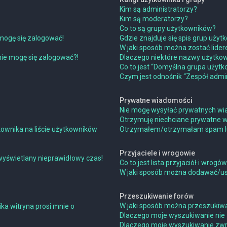
Kim są administratorzy?
Kim są moderatorzy?
Co to są grupy użytkowników?
mogę się zalogować!
Gdzie znajduje się spis grup uży
W jaki sposób można zostać lide
 nie mogę się zalogować?!
Dlaczego niektóre nazwy użytkow
Co to jest “Domyślna grupa użytk
Czym jest odnośnik “Zespół admin
Prywatne wiadomości
Nie mogę wysyłać prywatnych wi
Otrzymuję niechciane prywatne 
ownika na liście użytkowników
Otrzymałem/otrzymałam spam lub 
Przyjaciele i wrogowie
wyświetlany nieprawidłowy czas!
Co to jest lista przyjaciół i wrogó
W jaki sposób można dodawać/usu
Przeszukiwanie forów
W jaki sposób można przeszukiwa
ka witryna prosi mnie o
Dlaczego moje wyszukiwanie nie
Dlaczego moje wyszukiwanie zwra