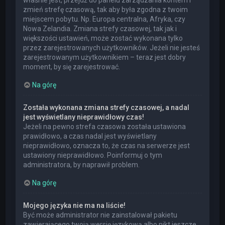
właśnie jest, przejdź do panelu zarządzania kontem i
zmień strefę czasową, tak aby była zgodna z twoim
miejscem pobytu. Np. Europa centralna, Afryka, czy
Nowa Zelandia. Zmiana strefy czasowej, tak jak i
większości ustawień, może zostać wykonana tylko
przez zarejestrowanych użytkowników. Jeżeli nie jesteś
zarejestrowanym użytkownikiem – teraz jest dobry
moment, by się zarejestrować.
Na górę
Została wykonana zmiana strefy czasowej, a nadal
jest wyświetlany nieprawidłowy czas!
Jeżeli na pewno strefa czasowa została ustawiona
prawidłowo, a czas nadal jest wyświetlany
nieprawidłowo, oznacza to, że czas na serwerze jest
ustawiony nieprawidłowo. Poinformuj o tym
administratora, by naprawił problem.
Na górę
Mojego języka nie ma na liście!
Być może administrator nie zainstalował pakietu
zawierającego twoją wersję językową albo nikt jeszcze