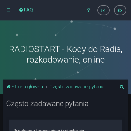
FAQ
RADIOSTART - Kody do Radia,
rozkodowanie, online
S
Strona główna
Często zadawane pytania
z
Często zadawane pytania
u
k
a
j
Problemy z logowaniem i rejestracją