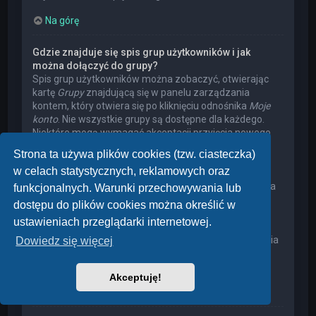
Na górę
Gdzie znajduje się spis grup użytkowników i jak
można dołączyć do grupy?
Spis grup użytkowników można zobaczyć, otwierając
kartę
Grupy
znajdującą się w panelu zarządzania
kontem, który otwiera się po kliknięciu odnośnika
Moje
konto
. Nie wszystkie grupy są dostępne dla każdego.
Niektóre mogą wymagać akceptacji przyjęcia nowego
członka, niektóre mogą być zamknięte, a jeszcze inne
Strona ta używa plików cookies (tzw. ciasteczka)
mogą mieć ukrytych członków. Użytkownik może
w celach statystycznych, reklamowych oraz
poprosić o przyjęcie do danej grupy, naciskając
odpowiedni przycisk. Prośba o przyjęcie do grupy, która
funkcjonalnych. Warunki przechowywania lub
wymaga akceptacji przyjęcia nowego członka, musi
dostępu do plików cookies można określić w
zostać zaakceptowana przez lidera grupy. Może on
ustawieniach przeglądarki internetowej.
poprosić użytkownika o podanie wyjaśnień, dlaczego
chce on dołączyć do tej grupy. W przypadku otrzymania
Dowiedz się więcej
negatywnej decyzji proszę nie nękać lidera grupy
pytaniami – widocznie miał on swoje powody.
Akceptuję!
Na górę