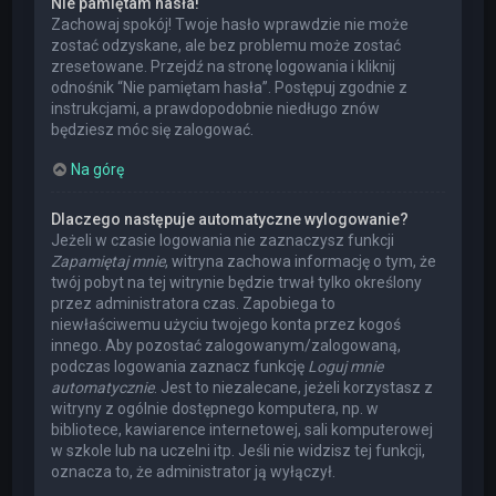
Nie pamiętam hasła!
Zachowaj spokój! Twoje hasło wprawdzie nie może
zostać odzyskane, ale bez problemu może zostać
zresetowane. Przejdź na stronę logowania i kliknij
odnośnik “Nie pamiętam hasła”. Postępuj zgodnie z
instrukcjami, a prawdopodobnie niedługo znów
będziesz móc się zalogować.
Na górę
Dlaczego następuje automatyczne wylogowanie?
Jeżeli w czasie logowania nie zaznaczysz funkcji
Zapamiętaj mnie
, witryna zachowa informację o tym, że
twój pobyt na tej witrynie będzie trwał tylko określony
przez administratora czas. Zapobiega to
niewłaściwemu użyciu twojego konta przez kogoś
innego. Aby pozostać zalogowanym/zalogowaną,
podczas logowania zaznacz funkcję
Loguj mnie
automatycznie
. Jest to niezalecane, jeżeli korzystasz z
witryny z ogólnie dostępnego komputera, np. w
bibliotece, kawiarence internetowej, sali komputerowej
w szkole lub na uczelni itp. Jeśli nie widzisz tej funkcji,
oznacza to, że administrator ją wyłączył.