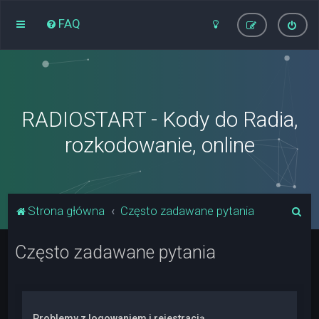
FAQ
RADIOSTART - Kody do Radia,
rozkodowanie, online
S
Strona główna
Często zadawane pytania
z
Często zadawane pytania
u
k
a
j
Problemy z logowaniem i rejestracją