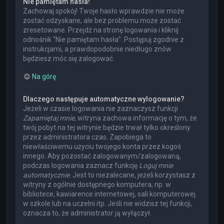
Nie pamiętam hasła!
Zachowaj spokój! Twoje hasło wprawdzie nie może
zostać odzyskane, ale bez problemu może zostać
zresetowane. Przejdź na stronę logowania i kliknij
odnośnik “Nie pamiętam hasła”. Postępuj zgodnie z
instrukcjami, a prawdopodobnie niedługo znów
będziesz móc się zalogować.
Na górę
Dlaczego następuje automatyczne wylogowanie?
Jeżeli w czasie logowania nie zaznaczysz funkcji
Zapamiętaj mnie
, witryna zachowa informację o tym, że
twój pobyt na tej witrynie będzie trwał tylko określony
przez administratora czas. Zapobiega to
niewłaściwemu użyciu twojego konta przez kogoś
innego. Aby pozostać zalogowanym/zalogowaną,
podczas logowania zaznacz funkcję
Loguj mnie
automatycznie
. Jest to niezalecane, jeżeli korzystasz z
witryny z ogólnie dostępnego komputera, np. w
bibliotece, kawiarence internetowej, sali komputerowej
w szkole lub na uczelni itp. Jeśli nie widzisz tej funkcji,
oznacza to, że administrator ją wyłączył.