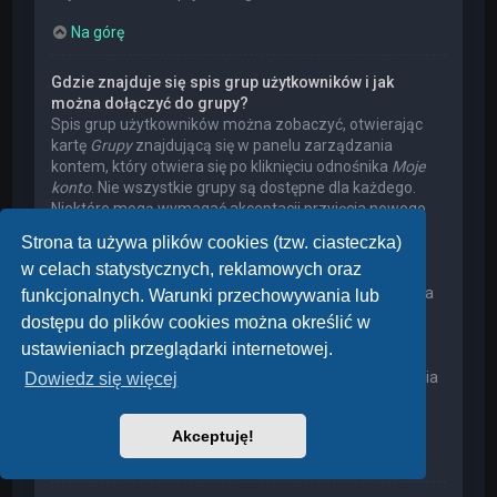
Na górę
Gdzie znajduje się spis grup użytkowników i jak
można dołączyć do grupy?
Spis grup użytkowników można zobaczyć, otwierając
kartę
Grupy
znajdującą się w panelu zarządzania
kontem, który otwiera się po kliknięciu odnośnika
Moje
konto
. Nie wszystkie grupy są dostępne dla każdego.
Niektóre mogą wymagać akceptacji przyjęcia nowego
członka, niektóre mogą być zamknięte, a jeszcze inne
Strona ta używa plików cookies (tzw. ciasteczka)
mogą mieć ukrytych członków. Użytkownik może
w celach statystycznych, reklamowych oraz
poprosić o przyjęcie do danej grupy, naciskając
odpowiedni przycisk. Prośba o przyjęcie do grupy, która
funkcjonalnych. Warunki przechowywania lub
wymaga akceptacji przyjęcia nowego członka, musi
dostępu do plików cookies można określić w
zostać zaakceptowana przez lidera grupy. Może on
ustawieniach przeglądarki internetowej.
poprosić użytkownika o podanie wyjaśnień, dlaczego
chce on dołączyć do tej grupy. W przypadku otrzymania
Dowiedz się więcej
negatywnej decyzji proszę nie nękać lidera grupy
pytaniami – widocznie miał on swoje powody.
Akceptuję!
Na górę