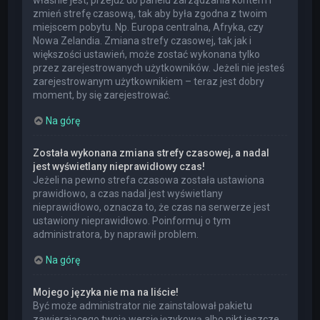
właśnie jest, przejdź do panelu zarządzania kontem i
zmień strefę czasową, tak aby była zgodna z twoim
miejscem pobytu. Np. Europa centralna, Afryka, czy
Nowa Zelandia. Zmiana strefy czasowej, tak jak i
większości ustawień, może zostać wykonana tylko
przez zarejestrowanych użytkowników. Jeżeli nie jesteś
zarejestrowanym użytkownikiem – teraz jest dobry
moment, by się zarejestrować.
Na górę
Została wykonana zmiana strefy czasowej, a nadal
jest wyświetlany nieprawidłowy czas!
Jeżeli na pewno strefa czasowa została ustawiona
prawidłowo, a czas nadal jest wyświetlany
nieprawidłowo, oznacza to, że czas na serwerze jest
ustawiony nieprawidłowo. Poinformuj o tym
administratora, by naprawił problem.
Na górę
Mojego języka nie ma na liście!
Być może administrator nie zainstalował pakietu
zawierającego twoją wersję językową albo nikt jeszcze