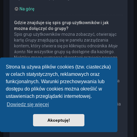
Na górę
Gdzie znajduje się spis grup użytkowników i jak
można dołączyć do grupy?
Spis grup użytkowników można zobaczyć, otwierając
kartę
Grupy
znajdującą się w panelu zarządzania
kontem, który otwiera się po kliknięciu odnośnika
Moje
konto
. Nie wszystkie grupy są dostępne dla każdego.
Niektóre mogą wymagać akceptacji przyjęcia nowego
członka, niektóre mogą być zamknięte, a jeszcze inne
Strona ta używa plików cookies (tzw. ciasteczka)
mogą mieć ukrytych członków. Użytkownik może
w celach statystycznych, reklamowych oraz
poprosić o przyjęcie do danej grupy, naciskając
odpowiedni przycisk. Prośba o przyjęcie do grupy, która
funkcjonalnych. Warunki przechowywania lub
wymaga akceptacji przyjęcia nowego członka, musi
dostępu do plików cookies można określić w
zostać zaakceptowana przez lidera grupy. Może on
ustawieniach przeglądarki internetowej.
poprosić użytkownika o podanie wyjaśnień, dlaczego
chce on dołączyć do tej grupy. W przypadku otrzymania
Dowiedz się więcej
negatywnej decyzji proszę nie nękać lidera grupy
pytaniami – widocznie miał on swoje powody.
Akceptuję!
Na górę