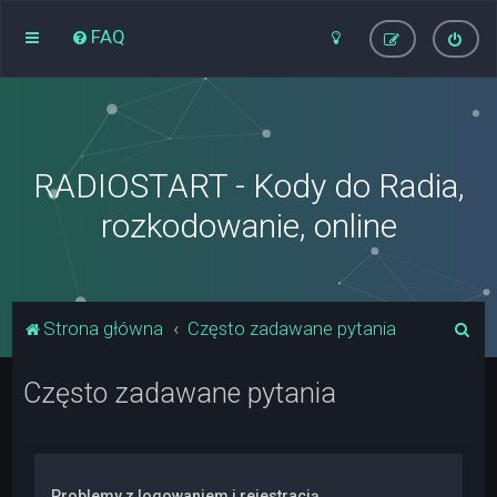
FAQ
RADIOSTART - Kody do Radia,
rozkodowanie, online
S
Strona główna
Często zadawane pytania
z
Często zadawane pytania
u
k
a
j
Problemy z logowaniem i rejestracją