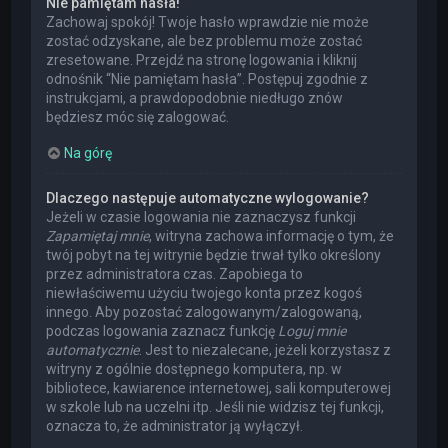
Nie pamiętam hasła!
Zachowaj spokój! Twoje hasło wprawdzie nie może
zostać odzyskane, ale bez problemu może zostać
zresetowane. Przejdź na stronę logowania i kliknij
odnośnik “Nie pamiętam hasła”. Postępuj zgodnie z
instrukcjami, a prawdopodobnie niedługo znów
będziesz móc się zalogować.
Na górę
Dlaczego następuje automatyczne wylogowanie?
Jeżeli w czasie logowania nie zaznaczysz funkcji
Zapamiętaj mnie
, witryna zachowa informację o tym, że
twój pobyt na tej witrynie będzie trwał tylko określony
przez administratora czas. Zapobiega to
niewłaściwemu użyciu twojego konta przez kogoś
innego. Aby pozostać zalogowanym/zalogowaną,
podczas logowania zaznacz funkcję
Loguj mnie
automatycznie
. Jest to niezalecane, jeżeli korzystasz z
witryny z ogólnie dostępnego komputera, np. w
bibliotece, kawiarence internetowej, sali komputerowej
w szkole lub na uczelni itp. Jeśli nie widzisz tej funkcji,
oznacza to, że administrator ją wyłączył.