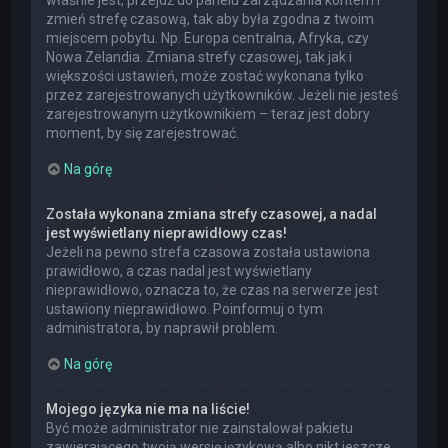
właśnie jest, przejdź do panelu zarządzania kontem i
zmień strefę czasową, tak aby była zgodna z twoim
miejscem pobytu. Np. Europa centralna, Afryka, czy
Nowa Zelandia. Zmiana strefy czasowej, tak jak i
większości ustawień, może zostać wykonana tylko
przez zarejestrowanych użytkowników. Jeżeli nie jesteś
zarejestrowanym użytkownikiem – teraz jest dobry
moment, by się zarejestrować.
Na górę
Została wykonana zmiana strefy czasowej, a nadal
jest wyświetlany nieprawidłowy czas!
Jeżeli na pewno strefa czasowa została ustawiona
prawidłowo, a czas nadal jest wyświetlany
nieprawidłowo, oznacza to, że czas na serwerze jest
ustawiony nieprawidłowo. Poinformuj o tym
administratora, by naprawił problem.
Na górę
Mojego języka nie ma na liście!
Być może administrator nie zainstalował pakietu
zawierającego twoją wersję językową albo nikt jeszcze