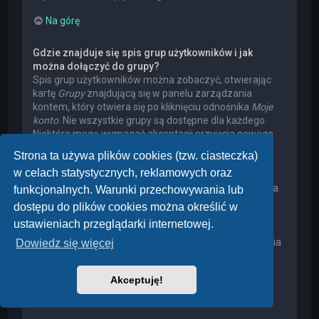
Na górę
Gdzie znajduje się spis grup użytkowników i jak
można dołączyć do grupy?
Spis grup użytkowników można zobaczyć, otwierając
kartę
Grupy
znajdującą się w panelu zarządzania
kontem, który otwiera się po kliknięciu odnośnika
Moje
konto
. Nie wszystkie grupy są dostępne dla każdego.
Niektóre mogą wymagać akceptacji przyjęcia nowego
członka, niektóre mogą być zamknięte, a jeszcze inne
Strona ta używa plików cookies (tzw. ciasteczka)
mogą mieć ukrytych członków. Użytkownik może
w celach statystycznych, reklamowych oraz
poprosić o przyjęcie do danej grupy, naciskając
odpowiedni przycisk. Prośba o przyjęcie do grupy, która
funkcjonalnych. Warunki przechowywania lub
wymaga akceptacji przyjęcia nowego członka, musi
dostępu do plików cookies można określić w
zostać zaakceptowana przez lidera grupy. Może on
ustawieniach przeglądarki internetowej.
poprosić użytkownika o podanie wyjaśnień, dlaczego
chce on dołączyć do tej grupy. W przypadku otrzymania
Dowiedz się więcej
negatywnej decyzji proszę nie nękać lidera grupy
pytaniami – widocznie miał on swoje powody.
Akceptuję!
Na górę