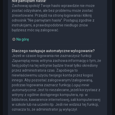
Nie pamiętam hasła!
Zachowaj spokój! Twoje hasło wprawdzie nie może
zostać odzyskane, ale bez problemu może zostać
zresetowane. Przejdź na stronę logowania i kliknij
odnośnik “Nie pamiętam hasła”. Postępuj zgodnie z
instrukcjami, a prawdopodobnie niedługo znów
będziesz móc się zalogować.
Na górę
Dlaczego następuje automatyczne wylogowanie?
Jeżeli w czasie logowania nie zaznaczysz funkcji
Zapamiętaj mnie
, witryna zachowa informację o tym, że
twój pobyt na tej witrynie będzie trwał tylko określony
przez administratora czas. Zapobiega to
niewłaściwemu użyciu twojego konta przez kogoś
innego. Aby pozostać zalogowanym/zalogowaną,
podczas logowania zaznacz funkcję
Loguj mnie
automatycznie
. Jest to niezalecane, jeżeli korzystasz z
witryny z ogólnie dostępnego komputera, np. w
bibliotece, kawiarence internetowej, sali komputerowej
w szkole lub na uczelni itp. Jeśli nie widzisz tej funkcji,
oznacza to, że administrator ją wyłączył.