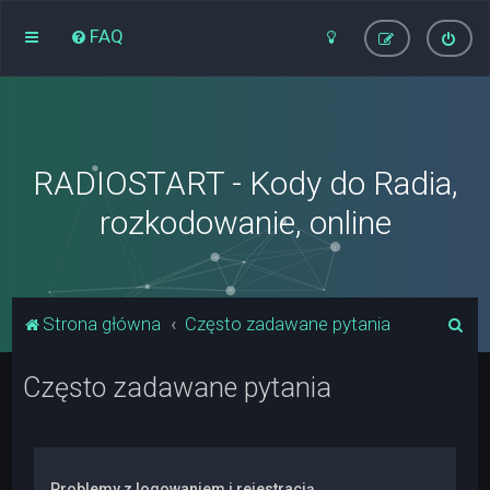
FAQ
RADIOSTART - Kody do Radia,
rozkodowanie, online
S
Strona główna
Często zadawane pytania
z
Często zadawane pytania
u
k
a
j
Problemy z logowaniem i rejestracją