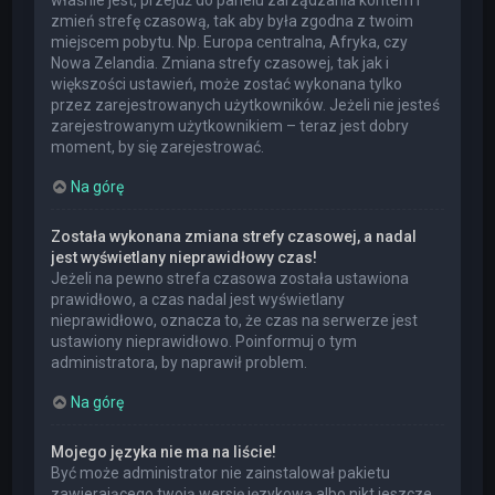
właśnie jest, przejdź do panelu zarządzania kontem i
zmień strefę czasową, tak aby była zgodna z twoim
miejscem pobytu. Np. Europa centralna, Afryka, czy
Nowa Zelandia. Zmiana strefy czasowej, tak jak i
większości ustawień, może zostać wykonana tylko
przez zarejestrowanych użytkowników. Jeżeli nie jesteś
zarejestrowanym użytkownikiem – teraz jest dobry
moment, by się zarejestrować.
Na górę
Została wykonana zmiana strefy czasowej, a nadal
jest wyświetlany nieprawidłowy czas!
Jeżeli na pewno strefa czasowa została ustawiona
prawidłowo, a czas nadal jest wyświetlany
nieprawidłowo, oznacza to, że czas na serwerze jest
ustawiony nieprawidłowo. Poinformuj o tym
administratora, by naprawił problem.
Na górę
Mojego języka nie ma na liście!
Być może administrator nie zainstalował pakietu
zawierającego twoją wersję językową albo nikt jeszcze