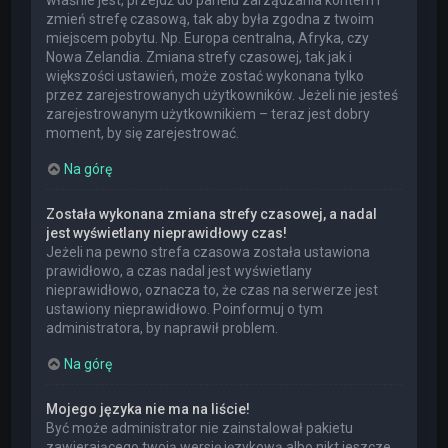
właśnie jest, przejdź do panelu zarządzania kontem i
zmień strefę czasową, tak aby była zgodna z twoim
miejscem pobytu. Np. Europa centralna, Afryka, czy
Nowa Zelandia. Zmiana strefy czasowej, tak jak i
większości ustawień, może zostać wykonana tylko
przez zarejestrowanych użytkowników. Jeżeli nie jesteś
zarejestrowanym użytkownikiem – teraz jest dobry
moment, by się zarejestrować.
Na górę
Została wykonana zmiana strefy czasowej, a nadal
jest wyświetlany nieprawidłowy czas!
Jeżeli na pewno strefa czasowa została ustawiona
prawidłowo, a czas nadal jest wyświetlany
nieprawidłowo, oznacza to, że czas na serwerze jest
ustawiony nieprawidłowo. Poinformuj o tym
administratora, by naprawił problem.
Na górę
Mojego języka nie ma na liście!
Być może administrator nie zainstalował pakietu
zawierającego twoją wersję językową albo nikt jeszcze