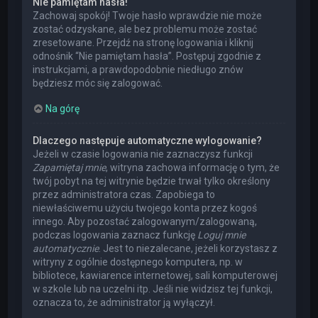
Nie pamiętam hasła!
Zachowaj spokój! Twoje hasło wprawdzie nie może
zostać odzyskane, ale bez problemu może zostać
zresetowane. Przejdź na stronę logowania i kliknij
odnośnik “Nie pamiętam hasła”. Postępuj zgodnie z
instrukcjami, a prawdopodobnie niedługo znów
będziesz móc się zalogować.
Na górę
Dlaczego następuje automatyczne wylogowanie?
Jeżeli w czasie logowania nie zaznaczysz funkcji
Zapamiętaj mnie
, witryna zachowa informację o tym, że
twój pobyt na tej witrynie będzie trwał tylko określony
przez administratora czas. Zapobiega to
niewłaściwemu użyciu twojego konta przez kogoś
innego. Aby pozostać zalogowanym/zalogowaną,
podczas logowania zaznacz funkcję
Loguj mnie
automatycznie
. Jest to niezalecane, jeżeli korzystasz z
witryny z ogólnie dostępnego komputera, np. w
bibliotece, kawiarence internetowej, sali komputerowej
w szkole lub na uczelni itp. Jeśli nie widzisz tej funkcji,
oznacza to, że administrator ją wyłączył.