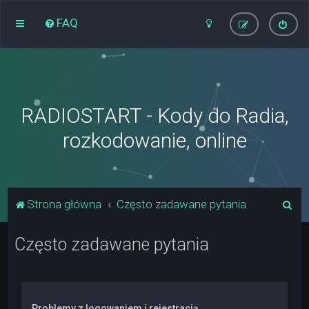
FAQ
RADIOSTART - Kody do Radia,
rozkodowanie, online
S
Strona główna
Często zadawane pytania
z
Często zadawane pytania
u
k
a
j
Problemy z logowaniem i rejestracją