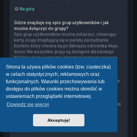
Na górę
Gdzie znajduje się spis grup użytkowników i jak
można dołączyć do grupy?
Spis grup użytkowników można zobaczyć, otwierając
kartę
Grupy
znajdującą się w panelu zarządzania
kontem, który otwiera się po kliknięciu odnośnika
Moje
konto
. Nie wszystkie grupy są dostępne dla każdego.
Niektóre mogą wymagać akceptacji przyjęcia nowego
członka, niektóre mogą być zamknięte, a jeszcze inne
Strona ta używa plików cookies (tzw. ciasteczka)
mogą mieć ukrytych członków. Użytkownik może
w celach statystycznych, reklamowych oraz
poprosić o przyjęcie do danej grupy, naciskając
odpowiedni przycisk. Prośba o przyjęcie do grupy, która
funkcjonalnych. Warunki przechowywania lub
wymaga akceptacji przyjęcia nowego członka, musi
dostępu do plików cookies można określić w
zostać zaakceptowana przez lidera grupy. Może on
ustawieniach przeglądarki internetowej.
poprosić użytkownika o podanie wyjaśnień, dlaczego
chce on dołączyć do tej grupy. W przypadku otrzymania
Dowiedz się więcej
negatywnej decyzji proszę nie nękać lidera grupy
pytaniami – widocznie miał on swoje powody.
Akceptuję!
Na górę