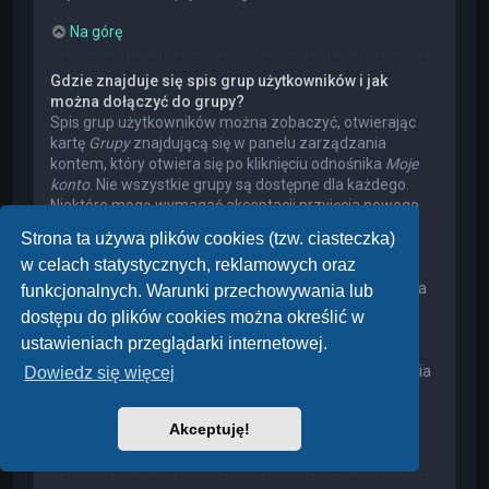
Na górę
Gdzie znajduje się spis grup użytkowników i jak
można dołączyć do grupy?
Spis grup użytkowników można zobaczyć, otwierając
kartę
Grupy
znajdującą się w panelu zarządzania
kontem, który otwiera się po kliknięciu odnośnika
Moje
konto
. Nie wszystkie grupy są dostępne dla każdego.
Niektóre mogą wymagać akceptacji przyjęcia nowego
członka, niektóre mogą być zamknięte, a jeszcze inne
Strona ta używa plików cookies (tzw. ciasteczka)
mogą mieć ukrytych członków. Użytkownik może
w celach statystycznych, reklamowych oraz
poprosić o przyjęcie do danej grupy, naciskając
odpowiedni przycisk. Prośba o przyjęcie do grupy, która
funkcjonalnych. Warunki przechowywania lub
wymaga akceptacji przyjęcia nowego członka, musi
dostępu do plików cookies można określić w
zostać zaakceptowana przez lidera grupy. Może on
ustawieniach przeglądarki internetowej.
poprosić użytkownika o podanie wyjaśnień, dlaczego
chce on dołączyć do tej grupy. W przypadku otrzymania
Dowiedz się więcej
negatywnej decyzji proszę nie nękać lidera grupy
pytaniami – widocznie miał on swoje powody.
Akceptuję!
Na górę