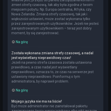
właśnie jest, przejdź do panelu zarządzania kontem i
zmień strefę czasową, tak aby była zgodna z twoim
miejscem pobytu. Np. Europa centralna, Afryka, czy
Nowa Zelandia. Zmiana strefy czasowej, tak jak i
większości ustawień, może zostać wykonana tylko
przez zarejestrowanych użytkowników. Jeżeli nie jesteś
zarejestrowanym użytkownikiem – teraz jest dobry
moment, by się zarejestrować.
Na górę
Została wykonana zmiana strefy czasowej, a nadal
jest wyświetlany nieprawidłowy czas!
Jeżeli na pewno strefa czasowa została ustawiona
prawidłowo, a czas nadal jest wyświetlany
nieprawidłowo, oznacza to, że czas na serwerze jest
ustawiony nieprawidłowo. Poinformuj o tym
administratora, by naprawił problem.
Na górę
Mojego języka nie ma na liście!
Być może administrator nie zainstalował pakietu
zawierającego twoją wersję językową albo nikt jeszcze