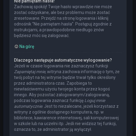
Nie pamiętam hasła!
Zachowaj spokój! Twoje hasło wprawdzie nie może
zostać odzyskane, ale bez problemu może zostać
zresetowane. Przejdź na stronę logowania i kliknij
odnośnik “Nie pamiętam hasła”. Postępuj zgodnie z
instrukcjami, a prawdopodobnie niedługo znów
będziesz móc się zalogować.
Na górę
Dlaczego następuje automatyczne wylogowanie?
Jeżeli w czasie logowania nie zaznaczysz funkcji
Zapamiętaj mnie
, witryna zachowa informację o tym, że
twój pobyt na tej witrynie będzie trwał tylko określony
przez administratora czas. Zapobiega to
niewłaściwemu użyciu twojego konta przez kogoś
innego. Aby pozostać zalogowanym/zalogowaną,
podczas logowania zaznacz funkcję
Loguj mnie
automatycznie
. Jest to niezalecane, jeżeli korzystasz z
witryny z ogólnie dostępnego komputera, np. w
bibliotece, kawiarence internetowej, sali komputerowej
w szkole lub na uczelni itp. Jeśli nie widzisz tej funkcji,
oznacza to, że administrator ją wyłączył.