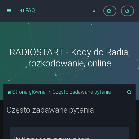
FAQ
RADIOSTART - Kody do Radia,
rozkodowanie, online
S
Strona główna
Często zadawane pytania
z
Często zadawane pytania
u
k
a
j
Problemy z logowaniem i rejestracją