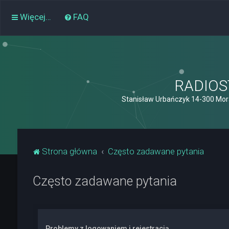
Więcej…
FAQ
RADIOST
Stanisław Urbańczyk 14-300 Mor
Strona główna
Często zadawane pytania
Często zadawane pytania
Problemy z logowaniem i rejestracją