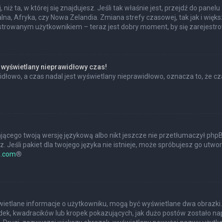
 niż ta, w której się znajdujesz. Jeśli tak właśnie jest, przejdź do pan
na, Afryka, czy Nowa Zelandia. Zmiana strefy czasowej, tak jak i wię
estrowanym użytkownikiem – teraz jest dobry moment, by się zarejestr
 wyświetlany nieprawidłowy czas!
dłowo, a czas nadal jest wyświetlany nieprawidłowo, oznacza to, że cz
jącego twoją wersję językową albo nikt jeszcze nie przetłumaczył phpBB
 Jeśli pakiet dla twojego języka nie istnieje, może spróbujesz go utwo
.com
®
?
świetlane informacje o użytkowniku, mogą być wyświetlane dwa obrazki.
ek, kwadracików lub kropek pokazujących, jak dużo postów zostało napis