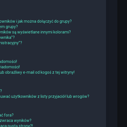
tkowników i jak można dołączyć do grupy?
rem grupy?
ników są wyświetlane innymi kolorami?
ownika”?
istracyjny”?
adomości!
wiadomości!
obraźliwy e-mail od kogoś z tej witryny!
w?
wać użytkowników z listy przyjaciół lub wrogów?
ć fora?
 zwraca wyników?
ca pustą stronę?!