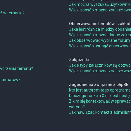
Jak można wyszukać użytkowni
W jaki sposób można znaleźć swoj
dź w temacie?
Obserwowanie tematów i zakład
Jaka jest różnica między dodan
W jaki sposób można dodać zakł
Jak obserwować wybrane forum
W jaki sposób usunąć obserwowa
Załączniki
Jakie typy załączników są dozwol
 tworzenia tematu?
W jaki sposób można znaleźć wszy
ny tematów?
Zagadnienia związane z phpBB
Kto jest autorem tego oprogram
Dlaczego funkcja X nie jest dostę
Z kim się kontaktować w sprawac
witryną?
Jak nawiązać kontakt z administ