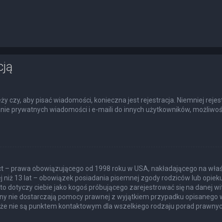
cją
eży czy, aby pisać wiadomości, konieczna jest rejestracja. Niemniej rej
łanie prywatnych wiadomości i e-maili do innych użytkowników, możliwoś
Act – prawa obowiązującego od 1998 roku w USA, nakładającego na właśc
j niż 13 lat – obowiązek posiadania pisemnej zgody rodziców lub opie
to dotyczy ciebie jako kogoś próbującego zarejestrować się na danej wit
itryny nie dostarczają pomocy prawnej z wyjątkiem przypadku opisanego
akże nie są punktem kontaktowym dla wszelkiego rodzaju porad prawnyc