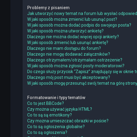
Problemy z pisaniem
Jak utworzyć nowy temat na forum lub wysłać odpowie
W jaki sposób można zmienić lub usunąć post?
W jaki sposób można dodać podpis do swojego posta?
W jaki sposób można utworzyć ankietę?
Dlaczego nie można dodać więcej opcji ankiety?
W jaki sposób zmienić lub usunąć ankietę?
Dlaczego nie mam dostępu do forum?
Dlaczego nie mogę dodawać załączników?
Dlaczego otrzymałem/otrzymałam ostrzeżenie?
W jaki sposób można zgłosić posty moderatorowi?
Do czego służy przycisk “Zapisz” znajdujący się w oknie
Dlaczego mój post musi być akceptowany?
W jaki sposób mogę przesunąć swój temat na górę stro
Formatowanie i typy tematów
Co to jest BBCode?
Czy można używać języka HTML?
Co to są są emotikony?
Czy można umieszczać obrazki w poście?
Co to są ogłoszenia globalne?
Co to są ogłoszenia?