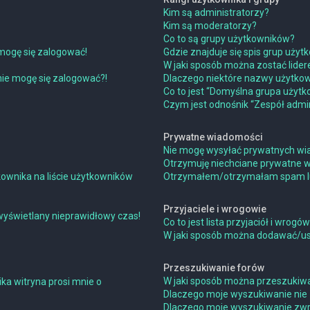
Kim są administratorzy?
Kim są moderatorzy?
Co to są grupy użytkowników?
mogę się zalogować!
Gdzie znajduje się spis grup uży
W jaki sposób można zostać lide
 nie mogę się zalogować?!
Dlaczego niektóre nazwy użytkow
Co to jest “Domyślna grupa użytk
Czym jest odnośnik “Zespół admin
Prywatne wiadomości
Nie mogę wysyłać prywatnych wi
Otrzymuję niechciane prywatne 
ownika na liście użytkowników
Otrzymałem/otrzymałam spam lub 
Przyjaciele i wrogowie
wyświetlany nieprawidłowy czas!
Co to jest lista przyjaciół i wrogó
W jaki sposób można dodawać/usu
Przeszukiwanie forów
W jaki sposób można przeszukiwa
ka witryna prosi mnie o
Dlaczego moje wyszukiwanie nie
Dlaczego moje wyszukiwanie zwra