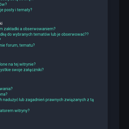
ków?
e posty i tematy?
ki
iem zakładki a obserwowaniem?
adkę do wybranych tematów lub je obserwować??
?
nie forum, tematu?
one na tej witrynie?
stkie swoje załączniki?
owania?
pna?
h nadużyć lub zagadnień prawnych związanych z tą
ratorem witryny?