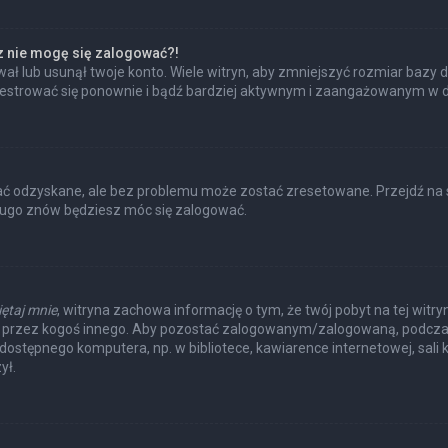
az nie mogę się zalogować?!
ł lub usunął twoje konto. Wiele witryn, aby zmniejszyć rozmiar bazy d
 zarejestrować się ponownie i bądź bardziej aktywnym i zaangażowanym w
 odzyskane, ale bez problemu może zostać zresetowane. Przejdź na str
długo znów będziesz móc się zalogować.
ętaj mnie
, witryna zachowa informację o tym, że twój pobyt na tej witry
a przez kogoś innego. Aby pozostać zalogowanym/zalogowaną, podcza
e dostępnego komputera, np. w bibliotece, kawiarence internetowej, sali k
ył.