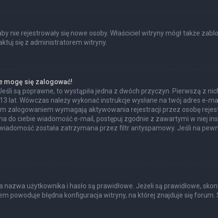
 aby nie rejestrowały się nowe osoby. Właściciel witryny mógł także zab
tuj się z administratorem witryny.
ie mogę się zalogować!
Jeśli są poprawne, to wystąpiła jedna z dwóch przyczyn. Pierwszą z n
 13 lat. Wówczas należy wykonać instrukcje wysłane na twój adres e-mail
ym zalogowaniem wymagają aktywowania rejestracji przez osobę rejestru
ana do ciebie wiadomość e-mail, postępuj zgodnie z zawartymi w niej ins
wiadomość została zatrzymana przez filtr antyspamowy. Jeśli na pewno
azwa użytkownika i hasło są prawidłowe. Jeżeli są prawidłowe, skontakt
m powoduje błędna konfiguracja witryny, na której znajduje się forum. 