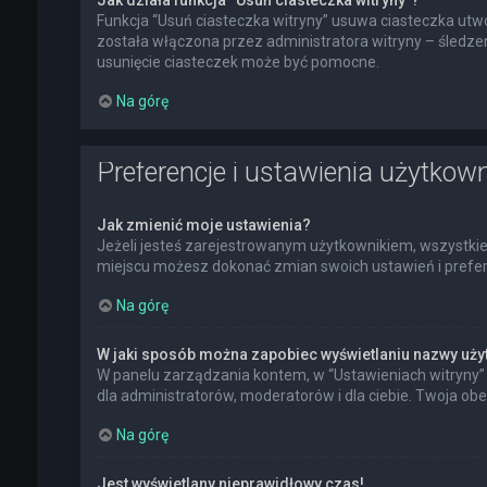
Jak działa funkcja “Usuń ciasteczka witryny”?
Funkcja “Usuń ciasteczka witryny” usuwa ciasteczka utwo
została włączona przez administratora witryny – śledz
usunięcie ciasteczek może być pomocne.
Na górę
Preferencje i ustawienia użytkow
Jak zmienić moje ustawienia?
Jeżeli jesteś zarejestrowanym użytkownikiem, wszystkie
miejscu możesz dokonać zmian swoich ustawień i preferen
Na górę
W jaki sposób można zapobiec wyświetlaniu nazwy uży
W panelu zarządzania kontem, w “Ustawieniach witryny” 
dla administratorów, moderatorów i dla ciebie. Twoja ob
Na górę
Jest wyświetlany nieprawidłowy czas!