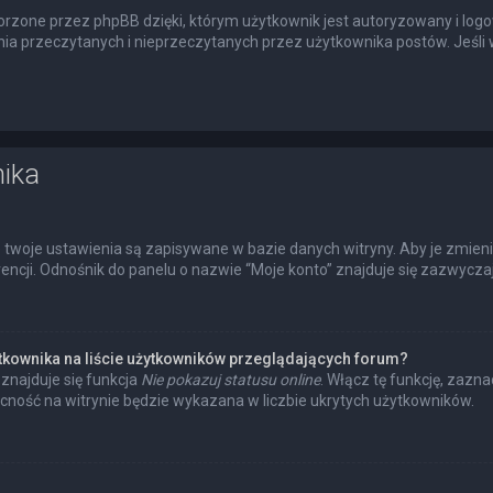
rzone przez phpBB dzięki, którym użytkownik jest autoryzowany i logow
enia przeczytanych i nieprzeczytanych przez użytkownika postów. Jeś
nika
 twoje ustawienia są zapisywane w bazie danych witryny. Aby je zmien
cji. Odnośnik do panelu o nazwie “Moje konto” znajduje się zazwyczaj 
tkownika na liście użytkowników przeglądających forum?
znajduje się funkcja
Nie pokazuj statusu online
. Włącz tę funkcję, zazn
ecność na witrynie będzie wykazana w liczbie ukrytych użytkowników.