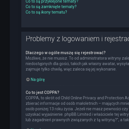
Co to są przyklejone tematy?
Co to są zamknięte tematy?
Co to są ikony tematu?
Problemy z logowaniem i rejestra
Dlaczego w ogóle muszę się rejestrować?
Możliwe, że nie musisz. To od administratora witryny zal
niedostępnych dla gości, takich jak własny awatar, wysy
zajmuje tylko chwilę, więc zaleca się jej wykonanie.
Na górę
Co to jest COPPA?
COPPA, to skrót od Child Online Privacy and Protection 
zbierać informacje od osób małoletnich – mających mnie
osób poniżej 13 roku życia. Jeżeli nie masz pewności czy 
uzyskać wyjaśnienie. phpBB Limited i właściciele tej w
lub zagadnień prawnych związanych z tą witryną?”, a t