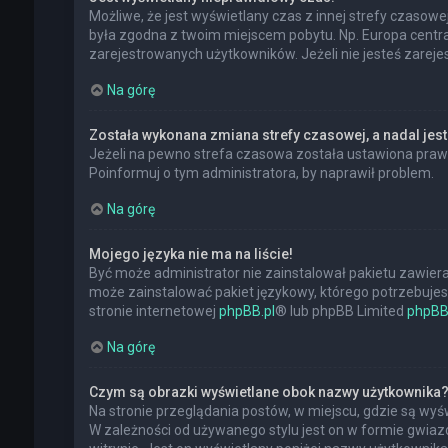
Możliwe, że jest wyświetlany czas z innej strefy czasowej,
była zgodna z twoim miejscem pobytu. Np. Europa central
zarejestrowanych użytkowników. Jeżeli nie jesteś zarej
Na górę
Została wykonana zmiana strefy czasowej, a nadal jest
Jeżeli na pewno strefa czasowa została ustawiona prawi
Poinformuj o tym administratora, by naprawił problem.
Na górę
Mojego języka nie ma na liście!
Być może administrator nie zainstalował pakietu zawiera
może zainstalować pakiet językowy, którego potrzebujesz.
stronie internetowej
phpBB.pl
® lub phpBB Limited
phpBB
Na górę
Czym są obrazki wyświetlane obok nazwy użytkownika
Na stronie przeglądania postów, w miejscu, gdzie są wy
W zależności od używanego stylu jest on w formie gwiazd