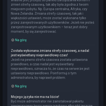
właśnie jest, przejdź do panelu zarządzania kontem i
zmień strefę czasową, tak aby była zgodna z twoim
miejscem pobytu. Np. Europa centralna, Afryka, czy
Nowa Zelandia. Zmiana strefy czasowej, tak jak i
większości ustawień, może zostać wykonana tylko
przez zarejestrowanych użytkowników. Jeżeli nie jesteś
zarejestrowanym użytkownikiem – teraz jest dobry
moment, by się zarejestrować.
Na górę
Została wykonana zmiana strefy czasowej, a nadal
jest wyświetlany nieprawidłowy czas!
Jeżeli na pewno strefa czasowa została ustawiona
prawidłowo, a czas nadal jest wyświetlany
nieprawidłowo, oznacza to, że czas na serwerze jest
ustawiony nieprawidłowo. Poinformuj o tym
administratora, by naprawił problem.
Na górę
Mojego języka nie ma na liście!
Być może administrator nie zainstalował pakietu
zawierającego twoją wersję językową albo nikt jeszcze