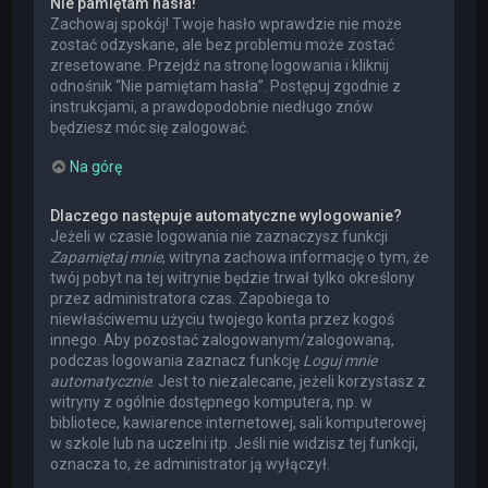
Nie pamiętam hasła!
Zachowaj spokój! Twoje hasło wprawdzie nie może
zostać odzyskane, ale bez problemu może zostać
zresetowane. Przejdź na stronę logowania i kliknij
odnośnik “Nie pamiętam hasła”. Postępuj zgodnie z
instrukcjami, a prawdopodobnie niedługo znów
będziesz móc się zalogować.
Na górę
Dlaczego następuje automatyczne wylogowanie?
Jeżeli w czasie logowania nie zaznaczysz funkcji
Zapamiętaj mnie
, witryna zachowa informację o tym, że
twój pobyt na tej witrynie będzie trwał tylko określony
przez administratora czas. Zapobiega to
niewłaściwemu użyciu twojego konta przez kogoś
innego. Aby pozostać zalogowanym/zalogowaną,
podczas logowania zaznacz funkcję
Loguj mnie
automatycznie
. Jest to niezalecane, jeżeli korzystasz z
witryny z ogólnie dostępnego komputera, np. w
bibliotece, kawiarence internetowej, sali komputerowej
w szkole lub na uczelni itp. Jeśli nie widzisz tej funkcji,
oznacza to, że administrator ją wyłączył.