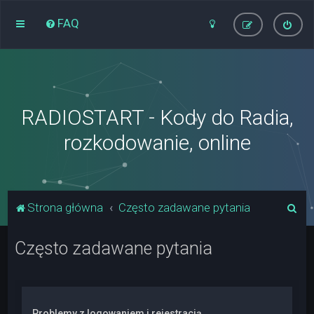
FAQ
RADIOSTART - Kody do Radia,
rozkodowanie, online
S
Strona główna
Często zadawane pytania
z
Często zadawane pytania
u
k
a
j
Problemy z logowaniem i rejestracją