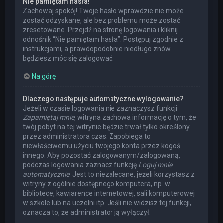
Nie pamiętam hasła!
Zachowaj spokój! Twoje hasło wprawdzie nie może
zostać odzyskane, ale bez problemu może zostać
zresetowane. Przejdź na stronę logowania i kliknij
odnośnik “Nie pamiętam hasła”. Postępuj zgodnie z
instrukcjami, a prawdopodobnie niedługo znów
będziesz móc się zalogować.
Na górę
Dlaczego następuje automatyczne wylogowanie?
Jeżeli w czasie logowania nie zaznaczysz funkcji
Zapamiętaj mnie
, witryna zachowa informację o tym, że
twój pobyt na tej witrynie będzie trwał tylko określony
przez administratora czas. Zapobiega to
niewłaściwemu użyciu twojego konta przez kogoś
innego. Aby pozostać zalogowanym/zalogowaną,
podczas logowania zaznacz funkcję
Loguj mnie
automatycznie
. Jest to niezalecane, jeżeli korzystasz z
witryny z ogólnie dostępnego komputera, np. w
bibliotece, kawiarence internetowej, sali komputerowej
w szkole lub na uczelni itp. Jeśli nie widzisz tej funkcji,
oznacza to, że administrator ją wyłączył.