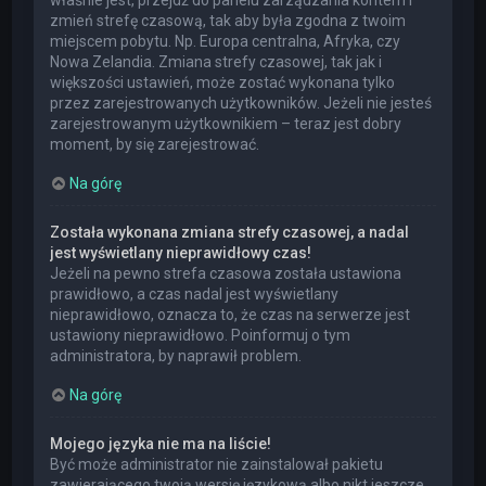
właśnie jest, przejdź do panelu zarządzania kontem i
zmień strefę czasową, tak aby była zgodna z twoim
miejscem pobytu. Np. Europa centralna, Afryka, czy
Nowa Zelandia. Zmiana strefy czasowej, tak jak i
większości ustawień, może zostać wykonana tylko
przez zarejestrowanych użytkowników. Jeżeli nie jesteś
zarejestrowanym użytkownikiem – teraz jest dobry
moment, by się zarejestrować.
Na górę
Została wykonana zmiana strefy czasowej, a nadal
jest wyświetlany nieprawidłowy czas!
Jeżeli na pewno strefa czasowa została ustawiona
prawidłowo, a czas nadal jest wyświetlany
nieprawidłowo, oznacza to, że czas na serwerze jest
ustawiony nieprawidłowo. Poinformuj o tym
administratora, by naprawił problem.
Na górę
Mojego języka nie ma na liście!
Być może administrator nie zainstalował pakietu
zawierającego twoją wersję językową albo nikt jeszcze