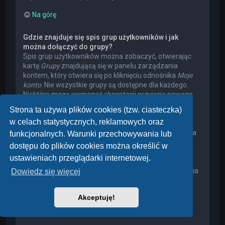
Na górę
Gdzie znajduje się spis grup użytkowników i jak
można dołączyć do grupy?
Spis grup użytkowników można zobaczyć, otwierając
kartę
Grupy
znajdującą się w panelu zarządzania
kontem, który otwiera się po kliknięciu odnośnika
Moje
konto
. Nie wszystkie grupy są dostępne dla każdego.
Niektóre mogą wymagać akceptacji przyjęcia nowego
członka, niektóre mogą być zamknięte, a jeszcze inne
Strona ta używa plików cookies (tzw. ciasteczka)
mogą mieć ukrytych członków. Użytkownik może
w celach statystycznych, reklamowych oraz
poprosić o przyjęcie do danej grupy, naciskając
odpowiedni przycisk. Prośba o przyjęcie do grupy, która
funkcjonalnych. Warunki przechowywania lub
wymaga akceptacji przyjęcia nowego członka, musi
dostępu do plików cookies można określić w
zostać zaakceptowana przez lidera grupy. Może on
ustawieniach przeglądarki internetowej.
poprosić użytkownika o podanie wyjaśnień, dlaczego
chce on dołączyć do tej grupy. W przypadku otrzymania
Dowiedz się więcej
negatywnej decyzji proszę nie nękać lidera grupy
pytaniami – widocznie miał on swoje powody.
Akceptuję!
Na górę