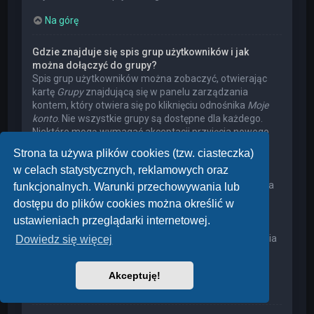
Na górę
Gdzie znajduje się spis grup użytkowników i jak
można dołączyć do grupy?
Spis grup użytkowników można zobaczyć, otwierając
kartę
Grupy
znajdującą się w panelu zarządzania
kontem, który otwiera się po kliknięciu odnośnika
Moje
konto
. Nie wszystkie grupy są dostępne dla każdego.
Niektóre mogą wymagać akceptacji przyjęcia nowego
członka, niektóre mogą być zamknięte, a jeszcze inne
Strona ta używa plików cookies (tzw. ciasteczka)
mogą mieć ukrytych członków. Użytkownik może
w celach statystycznych, reklamowych oraz
poprosić o przyjęcie do danej grupy, naciskając
odpowiedni przycisk. Prośba o przyjęcie do grupy, która
funkcjonalnych. Warunki przechowywania lub
wymaga akceptacji przyjęcia nowego członka, musi
dostępu do plików cookies można określić w
zostać zaakceptowana przez lidera grupy. Może on
ustawieniach przeglądarki internetowej.
poprosić użytkownika o podanie wyjaśnień, dlaczego
chce on dołączyć do tej grupy. W przypadku otrzymania
Dowiedz się więcej
negatywnej decyzji proszę nie nękać lidera grupy
pytaniami – widocznie miał on swoje powody.
Akceptuję!
Na górę