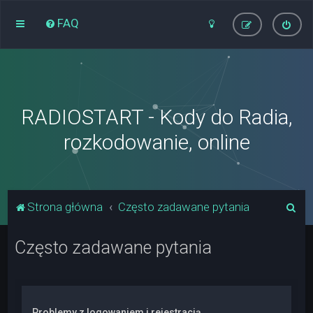
FAQ
RADIOSTART - Kody do Radia,
rozkodowanie, online
S
Strona główna
Często zadawane pytania
z
Często zadawane pytania
u
k
a
j
Problemy z logowaniem i rejestracją