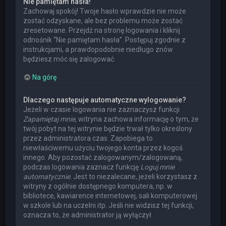
Nie pamiętam hasła!
Zachowaj spokój! Twoje hasło wprawdzie nie może
zostać odzyskane, ale bez problemu może zostać
zresetowane. Przejdź na stronę logowania i kliknij
odnośnik “Nie pamiętam hasła”. Postępuj zgodnie z
instrukcjami, a prawdopodobnie niedługo znów
będziesz móc się zalogować.
Na górę
Dlaczego następuje automatyczne wylogowanie?
Jeżeli w czasie logowania nie zaznaczysz funkcji
Zapamiętaj mnie
, witryna zachowa informację o tym, że
twój pobyt na tej witrynie będzie trwał tylko określony
przez administratora czas. Zapobiega to
niewłaściwemu użyciu twojego konta przez kogoś
innego. Aby pozostać zalogowanym/zalogowaną,
podczas logowania zaznacz funkcję
Loguj mnie
automatycznie
. Jest to niezalecane, jeżeli korzystasz z
witryny z ogólnie dostępnego komputera, np. w
bibliotece, kawiarence internetowej, sali komputerowej
w szkole lub na uczelni itp. Jeśli nie widzisz tej funkcji,
oznacza to, że administrator ją wyłączył.