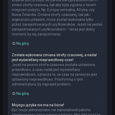
właśnie jest, przejdź do panelu zarządzania kontem i
zmień strefę czasową, tak aby była zgodna z twoim
miejscem pobytu. Np. Europa centralna, Afryka, czy
Nowa Zelandia. Zmiana strefy czasowej, tak jak i
większości ustawień, może zostać wykonana tylko
przez zarejestrowanych użytkowników. Jeżeli nie jesteś
zarejestrowanym użytkownikiem – teraz jest dobry
moment, by się zarejestrować.
Na górę
Została wykonana zmiana strefy czasowej, a nadal
jest wyświetlany nieprawidłowy czas!
Jeżeli na pewno strefa czasowa została ustawiona
prawidłowo, a czas nadal jest wyświetlany
nieprawidłowo, oznacza to, że czas na serwerze jest
ustawiony nieprawidłowo. Poinformuj o tym
administratora, by naprawił problem.
Na górę
Mojego języka nie ma na liście!
Być może administrator nie zainstalował pakietu
zawierającego twoją wersję językową albo nikt jeszcze