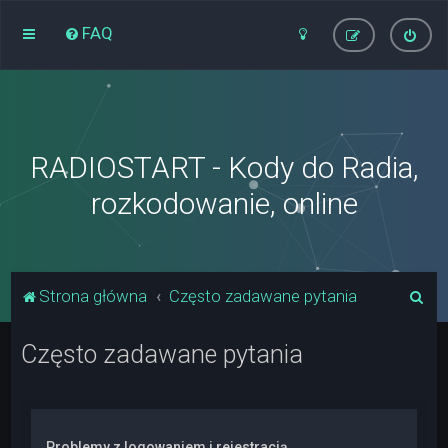
FAQ
RADIOSTART - Kody do Radia,
rozkodowanie, online
S
Strona główna
Często zadawane pytania
z
Często zadawane pytania
u
k
a
j
Problemy z logowaniem i rejestracją