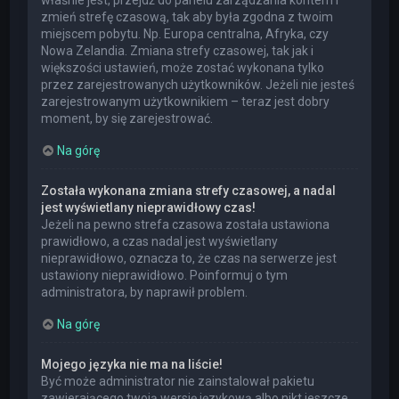
właśnie jest, przejdź do panelu zarządzania kontem i
zmień strefę czasową, tak aby była zgodna z twoim
miejscem pobytu. Np. Europa centralna, Afryka, czy
Nowa Zelandia. Zmiana strefy czasowej, tak jak i
większości ustawień, może zostać wykonana tylko
przez zarejestrowanych użytkowników. Jeżeli nie jesteś
zarejestrowanym użytkownikiem – teraz jest dobry
moment, by się zarejestrować.
Na górę
Została wykonana zmiana strefy czasowej, a nadal
jest wyświetlany nieprawidłowy czas!
Jeżeli na pewno strefa czasowa została ustawiona
prawidłowo, a czas nadal jest wyświetlany
nieprawidłowo, oznacza to, że czas na serwerze jest
ustawiony nieprawidłowo. Poinformuj o tym
administratora, by naprawił problem.
Na górę
Mojego języka nie ma na liście!
Być może administrator nie zainstalował pakietu
zawierającego twoją wersję językową albo nikt jeszcze