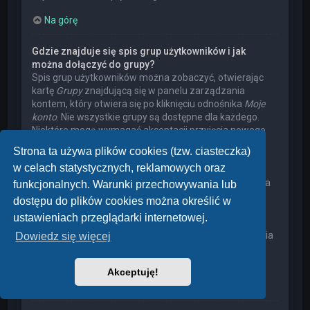
Na górę
Gdzie znajduje się spis grup użytkowników i jak
można dołączyć do grupy?
Spis grup użytkowników można zobaczyć, otwierając
kartę
Grupy
znajdującą się w panelu zarządzania
kontem, który otwiera się po kliknięciu odnośnika
Moje
konto
. Nie wszystkie grupy są dostępne dla każdego.
Niektóre mogą wymagać akceptacji przyjęcia nowego
członka, niektóre mogą być zamknięte, a jeszcze inne
Strona ta używa plików cookies (tzw. ciasteczka)
mogą mieć ukrytych członków. Użytkownik może
w celach statystycznych, reklamowych oraz
poprosić o przyjęcie do danej grupy, naciskając
odpowiedni przycisk. Prośba o przyjęcie do grupy, która
funkcjonalnych. Warunki przechowywania lub
wymaga akceptacji przyjęcia nowego członka, musi
dostępu do plików cookies można określić w
zostać zaakceptowana przez lidera grupy. Może on
ustawieniach przeglądarki internetowej.
poprosić użytkownika o podanie wyjaśnień, dlaczego
chce on dołączyć do tej grupy. W przypadku otrzymania
Dowiedz się więcej
negatywnej decyzji proszę nie nękać lidera grupy
pytaniami – widocznie miał on swoje powody.
Akceptuję!
Na górę