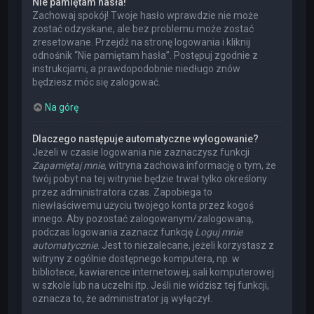
Nie pamiętam hasła!
Zachowaj spokój! Twoje hasło wprawdzie nie może
zostać odzyskane, ale bez problemu może zostać
zresetowane. Przejdź na stronę logowania i kliknij
odnośnik “Nie pamiętam hasła”. Postępuj zgodnie z
instrukcjami, a prawdopodobnie niedługo znów
będziesz móc się zalogować.
Na górę
Dlaczego następuje automatyczne wylogowanie?
Jeżeli w czasie logowania nie zaznaczysz funkcji
Zapamiętaj mnie
, witryna zachowa informację o tym, że
twój pobyt na tej witrynie będzie trwał tylko określony
przez administratora czas. Zapobiega to
niewłaściwemu użyciu twojego konta przez kogoś
innego. Aby pozostać zalogowanym/zalogowaną,
podczas logowania zaznacz funkcję
Loguj mnie
automatycznie
. Jest to niezalecane, jeżeli korzystasz z
witryny z ogólnie dostępnego komputera, np. w
bibliotece, kawiarence internetowej, sali komputerowej
w szkole lub na uczelni itp. Jeśli nie widzisz tej funkcji,
oznacza to, że administrator ją wyłączył.