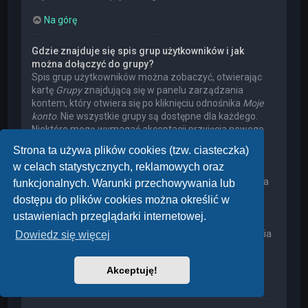
Na górę
Gdzie znajduje się spis grup użytkowników i jak
można dołączyć do grupy?
Spis grup użytkowników można zobaczyć, otwierając
kartę
Grupy
znajdującą się w panelu zarządzania
kontem, który otwiera się po kliknięciu odnośnika
Moje
konto
. Nie wszystkie grupy są dostępne dla każdego.
Niektóre mogą wymagać akceptacji przyjęcia nowego
członka, niektóre mogą być zamknięte, a jeszcze inne
Strona ta używa plików cookies (tzw. ciasteczka)
mogą mieć ukrytych członków. Użytkownik może
w celach statystycznych, reklamowych oraz
poprosić o przyjęcie do danej grupy, naciskając
odpowiedni przycisk. Prośba o przyjęcie do grupy, która
funkcjonalnych. Warunki przechowywania lub
wymaga akceptacji przyjęcia nowego członka, musi
dostępu do plików cookies można określić w
zostać zaakceptowana przez lidera grupy. Może on
ustawieniach przeglądarki internetowej.
poprosić użytkownika o podanie wyjaśnień, dlaczego
chce on dołączyć do tej grupy. W przypadku otrzymania
Dowiedz się więcej
negatywnej decyzji proszę nie nękać lidera grupy
pytaniami – widocznie miał on swoje powody.
Akceptuję!
Na górę