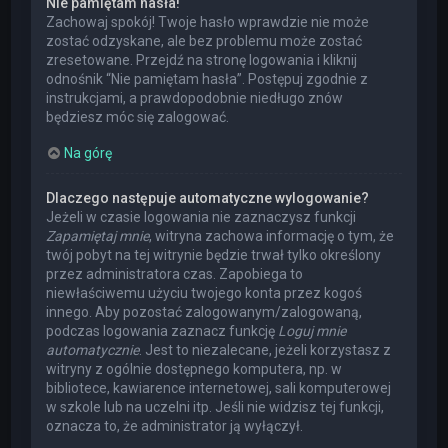
Nie pamiętam hasła!
Zachowaj spokój! Twoje hasło wprawdzie nie może
zostać odzyskane, ale bez problemu może zostać
zresetowane. Przejdź na stronę logowania i kliknij
odnośnik “Nie pamiętam hasła”. Postępuj zgodnie z
instrukcjami, a prawdopodobnie niedługo znów
będziesz móc się zalogować.
Na górę
Dlaczego następuje automatyczne wylogowanie?
Jeżeli w czasie logowania nie zaznaczysz funkcji
Zapamiętaj mnie
, witryna zachowa informację o tym, że
twój pobyt na tej witrynie będzie trwał tylko określony
przez administratora czas. Zapobiega to
niewłaściwemu użyciu twojego konta przez kogoś
innego. Aby pozostać zalogowanym/zalogowaną,
podczas logowania zaznacz funkcję
Loguj mnie
automatycznie
. Jest to niezalecane, jeżeli korzystasz z
witryny z ogólnie dostępnego komputera, np. w
bibliotece, kawiarence internetowej, sali komputerowej
w szkole lub na uczelni itp. Jeśli nie widzisz tej funkcji,
oznacza to, że administrator ją wyłączył.