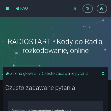
FAQ
RADIOSTART - Kody do Radia,
rozkodowanie, online
S
Strona główna
Często zadawane pytania
z
Często zadawane pytania
u
k
a
j
Problemy z logowaniem i rejestracją