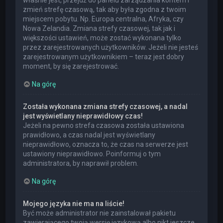
właśnie jest, przejdź do panelu zarządzania kontem i
zmień strefę czasową, tak aby była zgodna z twoim
miejscem pobytu. Np. Europa centralna, Afryka, czy
Nowa Zelandia. Zmiana strefy czasowej, tak jak i
większości ustawień, może zostać wykonana tylko
przez zarejestrowanych użytkowników. Jeżeli nie jesteś
zarejestrowanym użytkownikiem – teraz jest dobry
moment, by się zarejestrować.
Na górę
Została wykonana zmiana strefy czasowej, a nadal
jest wyświetlany nieprawidłowy czas!
Jeżeli na pewno strefa czasowa została ustawiona
prawidłowo, a czas nadal jest wyświetlany
nieprawidłowo, oznacza to, że czas na serwerze jest
ustawiony nieprawidłowo. Poinformuj o tym
administratora, by naprawił problem.
Na górę
Mojego języka nie ma na liście!
Być może administrator nie zainstalował pakietu
zawierającego twoją wersję językową albo nikt jeszcze