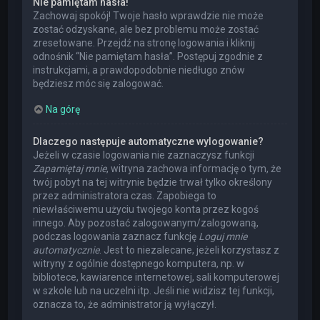
Nie pamiętam hasła!
Zachowaj spokój! Twoje hasło wprawdzie nie może
zostać odzyskane, ale bez problemu może zostać
zresetowane. Przejdź na stronę logowania i kliknij
odnośnik “Nie pamiętam hasła”. Postępuj zgodnie z
instrukcjami, a prawdopodobnie niedługo znów
będziesz móc się zalogować.
Na górę
Dlaczego następuje automatyczne wylogowanie?
Jeżeli w czasie logowania nie zaznaczysz funkcji
Zapamiętaj mnie
, witryna zachowa informację o tym, że
twój pobyt na tej witrynie będzie trwał tylko określony
przez administratora czas. Zapobiega to
niewłaściwemu użyciu twojego konta przez kogoś
innego. Aby pozostać zalogowanym/zalogowaną,
podczas logowania zaznacz funkcję
Loguj mnie
automatycznie
. Jest to niezalecane, jeżeli korzystasz z
witryny z ogólnie dostępnego komputera, np. w
bibliotece, kawiarence internetowej, sali komputerowej
w szkole lub na uczelni itp. Jeśli nie widzisz tej funkcji,
oznacza to, że administrator ją wyłączył.