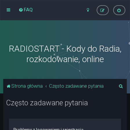
FAQ
RADIOSTART - Kody do Radia,
rozkodowanie, online
S
Strona główna
Często zadawane pytania
z
Często zadawane pytania
u
k
a
j
Problemy z logowaniem i rejestracją