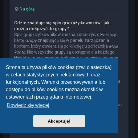
Na górę
Gdzie znajduje się spis grup użytkowników i jak
można dołączyć do grupy?
Spis grup użytkowników można zobaczyć, otwierając
kartę
Grupy
znajdującą się w panelu zarządzania
kontem, który otwiera się po kliknięciu odnośnika
Moje
konto
. Nie wszystkie grupy są dostępne dla każdego.
Niektóre mogą wymagać akceptacji przyjęcia nowego
członka, niektóre mogą być zamknięte, a jeszcze inne
Strona ta używa plików cookies (tzw. ciasteczka)
mogą mieć ukrytych członków. Użytkownik może
w celach statystycznych, reklamowych oraz
poprosić o przyjęcie do danej grupy, naciskając
odpowiedni przycisk. Prośba o przyjęcie do grupy, która
funkcjonalnych. Warunki przechowywania lub
wymaga akceptacji przyjęcia nowego członka, musi
dostępu do plików cookies można określić w
zostać zaakceptowana przez lidera grupy. Może on
ustawieniach przeglądarki internetowej.
poprosić użytkownika o podanie wyjaśnień, dlaczego
chce on dołączyć do tej grupy. W przypadku otrzymania
Dowiedz się więcej
negatywnej decyzji proszę nie nękać lidera grupy
pytaniami – widocznie miał on swoje powody.
Akceptuję!
Na górę