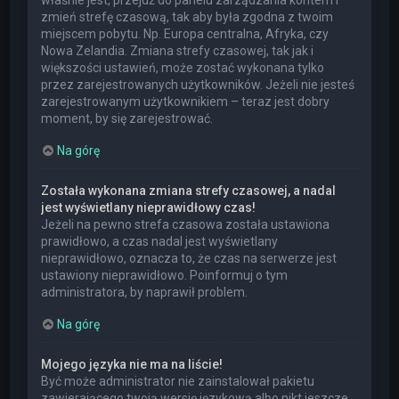
właśnie jest, przejdź do panelu zarządzania kontem i
zmień strefę czasową, tak aby była zgodna z twoim
miejscem pobytu. Np. Europa centralna, Afryka, czy
Nowa Zelandia. Zmiana strefy czasowej, tak jak i
większości ustawień, może zostać wykonana tylko
przez zarejestrowanych użytkowników. Jeżeli nie jesteś
zarejestrowanym użytkownikiem – teraz jest dobry
moment, by się zarejestrować.
Na górę
Została wykonana zmiana strefy czasowej, a nadal
jest wyświetlany nieprawidłowy czas!
Jeżeli na pewno strefa czasowa została ustawiona
prawidłowo, a czas nadal jest wyświetlany
nieprawidłowo, oznacza to, że czas na serwerze jest
ustawiony nieprawidłowo. Poinformuj o tym
administratora, by naprawił problem.
Na górę
Mojego języka nie ma na liście!
Być może administrator nie zainstalował pakietu
zawierającego twoją wersję językową albo nikt jeszcze