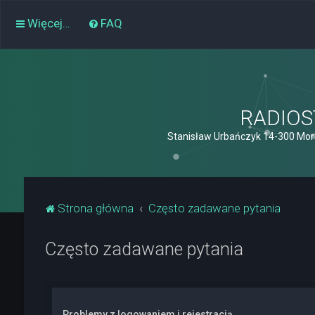
Więcej…
FAQ
RADIOST
Stanisław Urbańczyk 14-300 Mor
Strona główna
Często zadawane pytania
Często zadawane pytania
Problemy z logowaniem i rejestracją