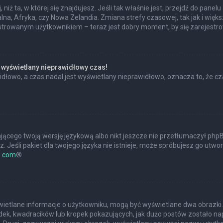
 niż ta, w której się znajdujesz. Jeśli tak właśnie jest, przejdź do pan
na, Afryka, czy Nowa Zelandia. Zmiana strefy czasowej, tak jak i wię
estrowanym użytkownikiem – teraz jest dobry moment, by się zarejestr
 wyświetlany nieprawidłowy czas!
dłowo, a czas nadal jest wyświetlany nieprawidłowo, oznacza to, że cz
jącego twoją wersję językową albo nikt jeszcze nie przetłumaczył phpBB
 Jeśli pakiet dla twojego języka nie istnieje, może spróbujesz go utwo
.com
®
?
świetlane informacje o użytkowniku, mogą być wyświetlane dwa obrazki.
ek, kwadracików lub kropek pokazujących, jak dużo postów zostało napis