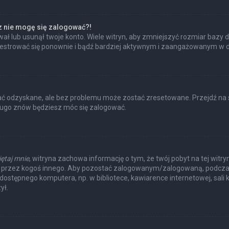
az nie mogę się zalogować?!
ł lub usunął twoje konto. Wiele witryn, aby zmniejszyć rozmiar bazy d
 zarejestrować się ponownie i bądź bardziej aktywnym i zaangażowanym w
 odzyskane, ale bez problemu może zostać zresetowane. Przejdź na str
długo znów będziesz móc się zalogować.
ętaj mnie
, witryna zachowa informację o tym, że twój pobyt na tej witry
a przez kogoś innego. Aby pozostać zalogowanym/zalogowaną, podcza
e dostępnego komputera, np. w bibliotece, kawiarence internetowej, sali k
ył.