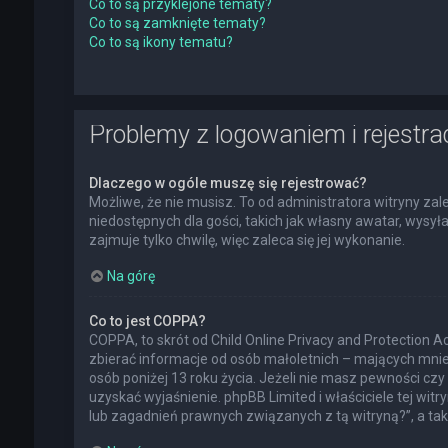
Co to są przyklejone tematy?
Co to są zamknięte tematy?
Co to są ikony tematu?
Problemy z logowaniem i rejestra
Dlaczego w ogóle muszę się rejestrować?
Możliwe, że nie musisz. To od administratora witryny zal
niedostępnych dla gości, takich jak własny awatar, wysy
zajmuje tylko chwilę, więc zaleca się jej wykonanie.
Na górę
Co to jest COPPA?
COPPA, to skrót od Child Online Privacy and Protection 
zbierać informacje od osób małoletnich – mających mnie
osób poniżej 13 roku życia. Jeżeli nie masz pewności czy 
uzyskać wyjaśnienie. phpBB Limited i właściciele tej w
lub zagadnień prawnych związanych z tą witryną?”, a t