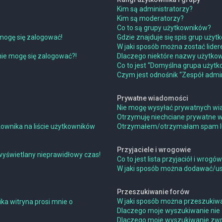
Kim są administratorzy?
Kim są moderatorzy?
Co to są grupy użytkowników?
mogę się zalogować!
Gdzie znajduje się spis grup uży
W jaki sposób można zostać lide
 nie mogę się zalogować?!
Dlaczego niektóre nazwy użytkow
Co to jest “Domyślna grupa użytk
Czym jest odnośnik “Zespół admin
Prywatne wiadomości
Nie mogę wysyłać prywatnych wi
Otrzymuję niechciane prywatne 
ownika na liście użytkowników
Otrzymałem/otrzymałam spam lub 
Przyjaciele i wrogowie
wyświetlany nieprawidłowy czas!
Co to jest lista przyjaciół i wrogó
W jaki sposób można dodawać/usu
Przeszukiwanie forów
W jaki sposób można przeszukiwa
ka witryna prosi mnie o
Dlaczego moje wyszukiwanie nie
Dlaczego moje wyszukiwanie zwra