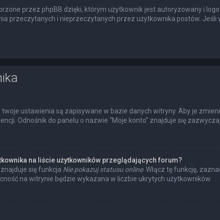
rzone przez phpBB dzięki, którym użytkownik jest autoryzowany i logow
enia przeczytanych i nieprzeczytanych przez użytkownika postów. Jeś
nika
 twoje ustawienia są zapisywane w bazie danych witryny. Aby je zmien
cji. Odnośnik do panelu o nazwie “Moje konto” znajduje się zazwyczaj 
tkownika na liście użytkowników przeglądających forum?
znajduje się funkcja
Nie pokazuj statusu online
. Włącz tę funkcję, zazn
ecność na witrynie będzie wykazana w liczbie ukrytych użytkowników.