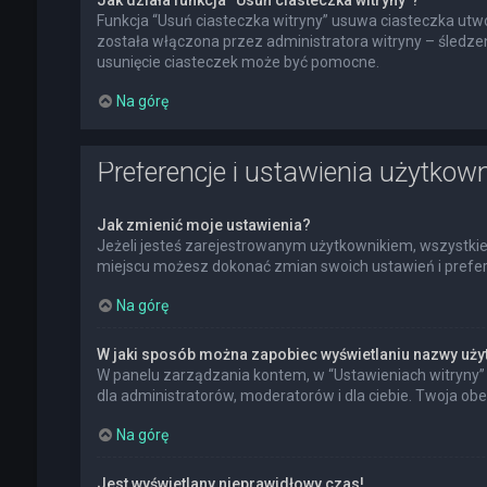
Jak działa funkcja “Usuń ciasteczka witryny”?
Funkcja “Usuń ciasteczka witryny” usuwa ciasteczka utwo
została włączona przez administratora witryny – śledz
usunięcie ciasteczek może być pomocne.
Na górę
Preferencje i ustawienia użytkow
Jak zmienić moje ustawienia?
Jeżeli jesteś zarejestrowanym użytkownikiem, wszystkie
miejscu możesz dokonać zmian swoich ustawień i preferen
Na górę
W jaki sposób można zapobiec wyświetlaniu nazwy uży
W panelu zarządzania kontem, w “Ustawieniach witryny” 
dla administratorów, moderatorów i dla ciebie. Twoja ob
Na górę
Jest wyświetlany nieprawidłowy czas!