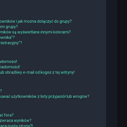
tkowników i jak można dołączyć do grupy?
rem grupy?
ników są wyświetlane innymi kolorami?
ownika”?
istracyjny”?
adomości!
wiadomości!
obraźliwy e-mail od kogoś z tej witryny!
w?
wać użytkowników z listy przyjaciół lub wrogów?
ć fora?
 zwraca wyników?
ca pustą stronę?!