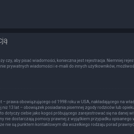
cją
eży czy, aby pisać wiadomości, konieczna jest rejestracja. Niemniej rej
łanie prywatnych wiadomości i e-maili do innych użytkowników, możliwoś
Act – prawa obowiązującego od 1998 roku w USA, nakładającego na właśc
j niż 13 lat – obowiązek posiadania pisemnej zgody rodziców lub opie
to dotyczy ciebie jako kogoś próbującego zarejestrować się na danej wit
itryny nie dostarczają pomocy prawnej z wyjątkiem przypadku opisanego
akże nie są punktem kontaktowym dla wszelkiego rodzaju porad prawnyc