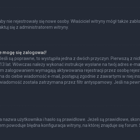
 aby nie rejestrowały się nowe osoby. Właściciel witryny mógł także zab
tuj się z administratorem witryny.
ie mogę się zalogować!
Jeśli są poprawne, to wystąpiła jedna z dwóch przyczyn. Pierwszą z n
 13 lat. Wówczas należy wykonać instrukcje wysłane na twój adres e-mail
ym zalogowaniem wymagają aktywowania rejestracji przez osobę rejestru
ana do ciebie wiadomość e-mail, postępuj zgodnie z zawartymi w niej ins
wiadomość została zatrzymana przez filtr antyspamowy. Jeśli na pewno
azwa użytkownika i hasło są prawidłowe. Jeżeli są prawidłowe, skontakt
m powoduje błędna konfiguracja witryny, na której znajduje się forum. 