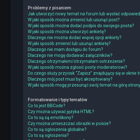
Problemy z pisaniem
Jak utworzyć nowy temat na forum lub wysłać odpowie
W jaki sposób można zmienić lub usunąć post?
W jaki sposób można dodać podpis do swojego posta?
W jaki sposób można utworzyć ankietę?
Dlaczego nie można dodać więcej opcji ankiety?
W jaki sposób zmienić lub usunąć ankietę?
Dlaczego nie mam dostępu do forum?
Dlaczego nie mogę dodawać załączników?
Dlaczego otrzymałem/otrzymałam ostrzeżenie?
W jaki sposób można zgłosić posty moderatorowi?
Do czego służy przycisk “Zapisz” znajdujący się w oknie
Dlaczego mój post musi być akceptowany?
W jaki sposób mogę przesunąć swój temat na górę stro
Formatowanie i typy tematów
Co to jest BBCode?
Czy można używać języka HTML?
Co to są są emotikony?
Czy można umieszczać obrazki w poście?
Co to są ogłoszenia globalne?
Co to są ogłoszenia?