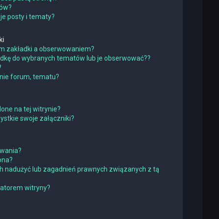
ków?
e posty i tematy?
ki
iem zakładki a obserwowaniem?
adkę do wybranych tematów lub je obserwować??
?
nie forum, tematu?
one na tej witrynie?
stkie swoje załączniki?
owania?
pna?
h nadużyć lub zagadnień prawnych związanych z tą
ratorem witryny?