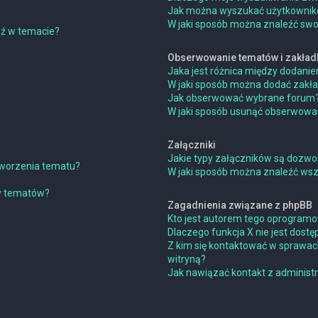
Jak można wyszukać użytkowni
W jaki sposób można znaleźć swoj
dź w temacie?
Obserwowanie tematów i zakład
Jaka jest różnica między dodan
W jaki sposób można dodać zakł
Jak obserwować wybrane forum
W jaki sposób usunąć obserwowa
Załączniki
Jakie typy załączników są dozwol
 tworzenia tematu?
W jaki sposób można znaleźć wszy
ny tematów?
Zagadnienia związane z phpBB
Kto jest autorem tego oprogram
Dlaczego funkcja X nie jest dostę
Z kim się kontaktować w sprawac
witryną?
Jak nawiązać kontakt z administ