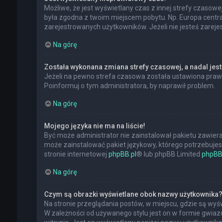
Możliwe, że jest wyświetlany czas z innej strefy czasowej,
była zgodna z twoim miejscem pobytu. Np. Europa central
zarejestrowanych użytkowników. Jeżeli nie jesteś zarej
Na górę
Została wykonana zmiana strefy czasowej, a nadal jest
Jeżeli na pewno strefa czasowa została ustawiona prawi
Poinformuj o tym administratora, by naprawił problem.
Na górę
Mojego języka nie ma na liście!
Być może administrator nie zainstalował pakietu zawiera
może zainstalować pakiet językowy, którego potrzebujesz.
stronie internetowej
phpBB.pl
® lub phpBB Limited
phpBB
Na górę
Czym są obrazki wyświetlane obok nazwy użytkownika
Na stronie przeglądania postów, w miejscu, gdzie są wy
W zależności od używanego stylu jest on w formie gwiazd