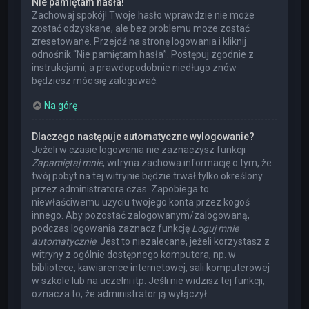
Nie pamiętam hasła!
Zachowaj spokój! Twoje hasło wprawdzie nie może
zostać odzyskane, ale bez problemu może zostać
zresetowane. Przejdź na stronę logowania i kliknij
odnośnik “Nie pamiętam hasła”. Postępuj zgodnie z
instrukcjami, a prawdopodobnie niedługo znów
będziesz móc się zalogować.
Na górę
Dlaczego następuje automatyczne wylogowanie?
Jeżeli w czasie logowania nie zaznaczysz funkcji
Zapamiętaj mnie
, witryna zachowa informację o tym, że
twój pobyt na tej witrynie będzie trwał tylko określony
przez administratora czas. Zapobiega to
niewłaściwemu użyciu twojego konta przez kogoś
innego. Aby pozostać zalogowanym/zalogowaną,
podczas logowania zaznacz funkcję
Loguj mnie
automatycznie
. Jest to niezalecane, jeżeli korzystasz z
witryny z ogólnie dostępnego komputera, np. w
bibliotece, kawiarence internetowej, sali komputerowej
w szkole lub na uczelni itp. Jeśli nie widzisz tej funkcji,
oznacza to, że administrator ją wyłączył.