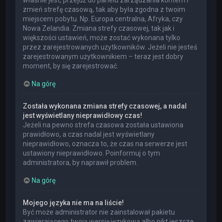
właśnie jest, przejdź do panelu zarządzania kontem i
zmień strefę czasową, tak aby była zgodna z twoim
miejscem pobytu. Np. Europa centralna, Afryka, czy
Nowa Zelandia. Zmiana strefy czasowej, tak jak i
większości ustawień, może zostać wykonana tylko
przez zarejestrowanych użytkowników. Jeżeli nie jesteś
zarejestrowanym użytkownikiem – teraz jest dobry
moment, by się zarejestrować.
Na górę
Została wykonana zmiana strefy czasowej, a nadal
jest wyświetlany nieprawidłowy czas!
Jeżeli na pewno strefa czasowa została ustawiona
prawidłowo, a czas nadal jest wyświetlany
nieprawidłowo, oznacza to, że czas na serwerze jest
ustawiony nieprawidłowo. Poinformuj o tym
administratora, by naprawił problem.
Na górę
Mojego języka nie ma na liście!
Być może administrator nie zainstalował pakietu
zawierającego twoją wersję językową albo nikt jeszcze