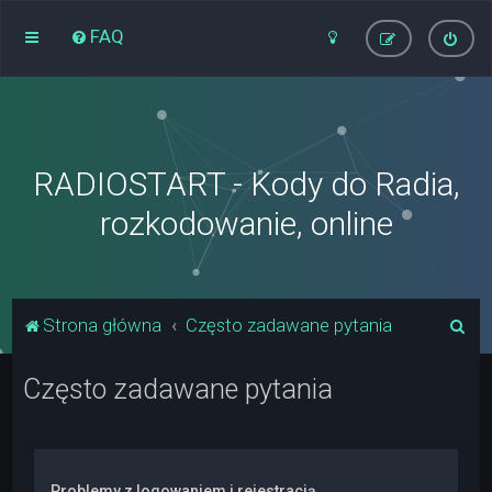
FAQ
RADIOSTART - Kody do Radia,
rozkodowanie, online
S
Strona główna
Często zadawane pytania
z
Często zadawane pytania
u
k
a
j
Problemy z logowaniem i rejestracją