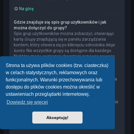
Na górę
Gdzie znajduje się spis grup użytkowników i jak
można dołączyć do grupy?
Spis grup użytkowników można zobaczyć, otwierając
kartę
Grupy
znajdującą się w panelu zarządzania
kontem, który otwiera się po kliknięciu odnośnika
Moje
konto
. Nie wszystkie grupy są dostępne dla każdego.
Niektóre mogą wymagać akceptacji przyjęcia nowego
członka, niektóre mogą być zamknięte, a jeszcze inne
Strona ta używa plików cookies (tzw. ciasteczka)
mogą mieć ukrytych członków. Użytkownik może
w celach statystycznych, reklamowych oraz
poprosić o przyjęcie do danej grupy, naciskając
odpowiedni przycisk. Prośba o przyjęcie do grupy, która
funkcjonalnych. Warunki przechowywania lub
wymaga akceptacji przyjęcia nowego członka, musi
dostępu do plików cookies można określić w
zostać zaakceptowana przez lidera grupy. Może on
ustawieniach przeglądarki internetowej.
poprosić użytkownika o podanie wyjaśnień, dlaczego
chce on dołączyć do tej grupy. W przypadku otrzymania
Dowiedz się więcej
negatywnej decyzji proszę nie nękać lidera grupy
pytaniami – widocznie miał on swoje powody.
Akceptuję!
Na górę