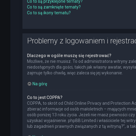
Co to są przyklejone tematy?
Co to są zamknięte tematy?
Co to są ikony tematu?
Problemy z logowaniem i rejestra
Dlaczego w ogóle muszę się rejestrować?
Możliwe, że nie musisz. To od administratora witryny zal
niedostępnych dla gości, takich jak własny awatar, wysy
zajmuje tylko chwilę, więc zaleca się jej wykonanie.
Na górę
Co to jest COPPA?
COPPA, to skrót od Child Online Privacy and Protection 
zbierać informacje od osób małoletnich – mających mnie
osób poniżej 13 roku życia. Jeżeli nie masz pewności czy 
uzyskać wyjaśnienie. phpBB Limited i właściciele tej w
lub zagadnień prawnych związanych z tą witryną?”, a t