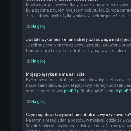
Możliwe, że jest wyświetlany czas z innej strefy czasowej,
była zgodna z twoim miejscem pobytu. Np. Europa central
zarejestrowanych użytkowników. Jeżeli nie jesteś zarej
Na górę
Została wykonana zmiana strefy czasowej, a nadal jest
Jeżeli na pewno strefa czasowa została ustawiona prawi
Poinformuj o tym administratora, by naprawił problem.
Na górę
Mojego języka nie ma na liście!
Być może administrator nie zainstalował pakietu zawiera
może zainstalować pakiet językowy, którego potrzebujesz.
stronie internetowej
phpBB.pl
® lub phpBB Limited
phpBB
Na górę
Czym są obrazki wyświetlane obok nazwy użytkownika
Na stronie przeglądania postów, w miejscu, gdzie są wy
W zależności od używanego stylu jest on w formie gwiazd