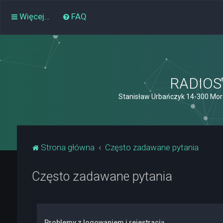
Więcej…
FAQ
RADIOST
Stanisław Urbańczyk 14-300 Mor
Strona główna
Często zadawane pytania
Często zadawane pytania
Problemy z logowaniem i rejestracją