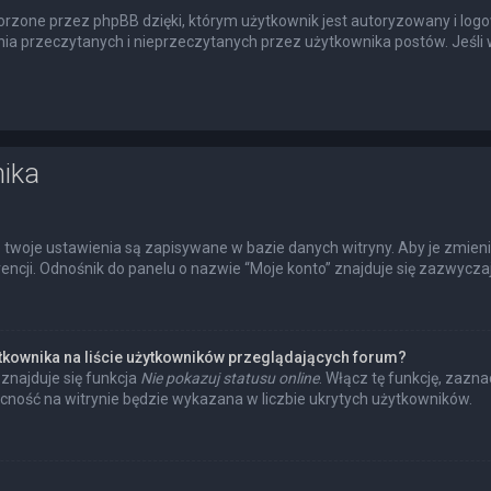
rzone przez phpBB dzięki, którym użytkownik jest autoryzowany i logow
enia przeczytanych i nieprzeczytanych przez użytkownika postów. Jeś
nika
 twoje ustawienia są zapisywane w bazie danych witryny. Aby je zmien
cji. Odnośnik do panelu o nazwie “Moje konto” znajduje się zazwyczaj 
tkownika na liście użytkowników przeglądających forum?
znajduje się funkcja
Nie pokazuj statusu online
. Włącz tę funkcję, zazn
ecność na witrynie będzie wykazana w liczbie ukrytych użytkowników.