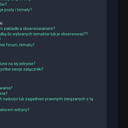
ków?
e posty i tematy?
ki
iem zakładki a obserwowaniem?
adkę do wybranych tematów lub je obserwować??
?
nie forum, tematu?
one na tej witrynie?
stkie swoje załączniki?
owania?
pna?
h nadużyć lub zagadnień prawnych związanych z tą
ratorem witryny?