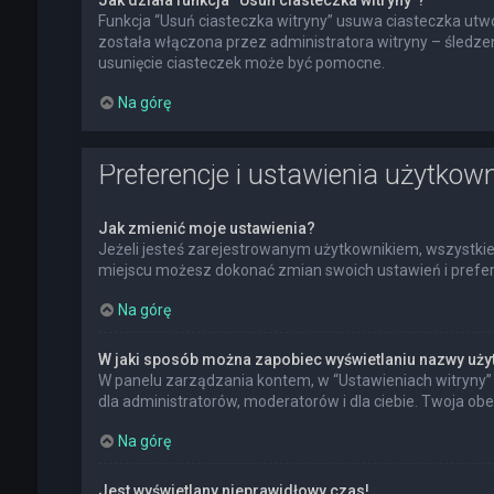
Jak działa funkcja “Usuń ciasteczka witryny”?
Funkcja “Usuń ciasteczka witryny” usuwa ciasteczka utwo
została włączona przez administratora witryny – śledz
usunięcie ciasteczek może być pomocne.
Na górę
Preferencje i ustawienia użytkow
Jak zmienić moje ustawienia?
Jeżeli jesteś zarejestrowanym użytkownikiem, wszystkie
miejscu możesz dokonać zmian swoich ustawień i preferen
Na górę
W jaki sposób można zapobiec wyświetlaniu nazwy uży
W panelu zarządzania kontem, w “Ustawieniach witryny” 
dla administratorów, moderatorów i dla ciebie. Twoja ob
Na górę
Jest wyświetlany nieprawidłowy czas!