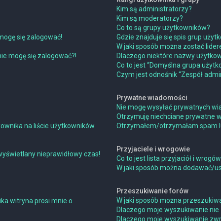
Kim są administratorzy?
Kim są moderatorzy?
Co to są grupy użytkowników?
mogę się zalogować!
Gdzie znajduje się spis grup uży
W jaki sposób można zostać lide
 nie mogę się zalogować?!
Dlaczego niektóre nazwy użytkow
Co to jest “Domyślna grupa użytk
Czym jest odnośnik “Zespół admin
Prywatne wiadomości
Nie mogę wysyłać prywatnych wi
Otrzymuję niechciane prywatne 
ownika na liście użytkowników
Otrzymałem/otrzymałam spam lub 
Przyjaciele i wrogowie
wyświetlany nieprawidłowy czas!
Co to jest lista przyjaciół i wrogó
W jaki sposób można dodawać/usu
Przeszukiwanie forów
W jaki sposób można przeszukiwa
ka witryna prosi mnie o
Dlaczego moje wyszukiwanie nie
Dlaczego moje wyszukiwanie zwra