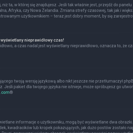
 niż ta, w której się znajdujesz. Jeśli tak właśnie jest, przejdź do pan
na, Afryka, czy Nowa Zelandia. Zmiana strefy czasowej, tak jak i wię
estrowanym użytkownikiem – teraz jest dobry moment, by się zarejestr
 wyświetlany nieprawidłowy czas!
dłowo, a czas nadal jest wyświetlany nieprawidłowo, oznacza to, że cz
jącego twoją wersję językową albo nikt jeszcze nie przetłumaczył phpBB
 Jeśli pakiet dla twojego języka nie istnieje, może spróbujesz go utwo
.com
®
?
świetlane informacje o użytkowniku, mogą być wyświetlane dwa obrazki.
ek, kwadracików lub kropek pokazujących, jak dużo postów zostało napis