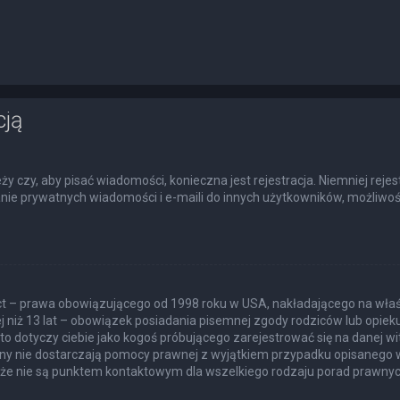
cją
eży czy, aby pisać wiadomości, konieczna jest rejestracja. Niemniej rej
łanie prywatnych wiadomości i e-maili do innych użytkowników, możliwoś
Act – prawa obowiązującego od 1998 roku w USA, nakładającego na właśc
j niż 13 lat – obowiązek posiadania pisemnej zgody rodziców lub opie
to dotyczy ciebie jako kogoś próbującego zarejestrować się na danej wit
itryny nie dostarczają pomocy prawnej z wyjątkiem przypadku opisanego
akże nie są punktem kontaktowym dla wszelkiego rodzaju porad prawnyc