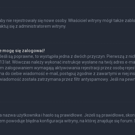
 aby nie rejestrowały się nowe osoby. Właściciel witryny mógł także zab
tuj się z administratorem witryny.
ie mogę się zalogować!
Jeśli są poprawne, to wystąpiła jedna z dwóch przyczyn. Pierwszą z n
 13 lat. Wówczas należy wykonać instrukcje wysłane na twój adres e-mail
ym zalogowaniem wymagają aktywowania rejestracji przez osobę rejestru
ana do ciebie wiadomość e-mail, postępuj zgodnie z zawartymi w niej ins
wiadomość została zatrzymana przez filtr antyspamowy. Jeśli na pewno
azwa użytkownika i hasło są prawidłowe. Jeżeli są prawidłowe, skontakt
m powoduje błędna konfiguracja witryny, na której znajduje się forum. 