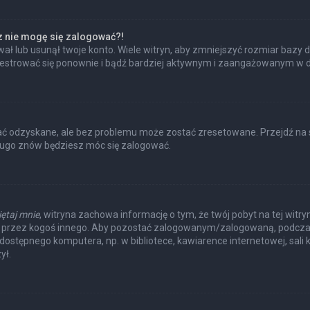
az nie mogę się zalogować?!
ł lub usunął twoje konto. Wiele witryn, aby zmniejszyć rozmiar bazy d
 zarejestrować się ponownie i bądź bardziej aktywnym i zaangażowanym w
 odzyskane, ale bez problemu może zostać zresetowane. Przejdź na str
długo znów będziesz móc się zalogować.
ętaj mnie
, witryna zachowa informację o tym, że twój pobyt na tej witry
a przez kogoś innego. Aby pozostać zalogowanym/zalogowaną, podcza
e dostępnego komputera, np. w bibliotece, kawiarence internetowej, sali k
ył.