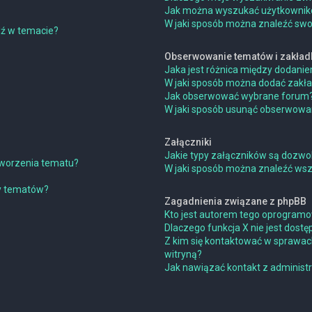
Jak można wyszukać użytkowni
W jaki sposób można znaleźć swoj
dź w temacie?
Obserwowanie tematów i zakład
Jaka jest różnica między dodan
W jaki sposób można dodać zakł
Jak obserwować wybrane forum
W jaki sposób usunąć obserwowa
Załączniki
Jakie typy załączników są dozwol
 tworzenia tematu?
W jaki sposób można znaleźć wszy
ny tematów?
Zagadnienia związane z phpBB
Kto jest autorem tego oprogram
Dlaczego funkcja X nie jest dostę
Z kim się kontaktować w sprawac
witryną?
Jak nawiązać kontakt z administ