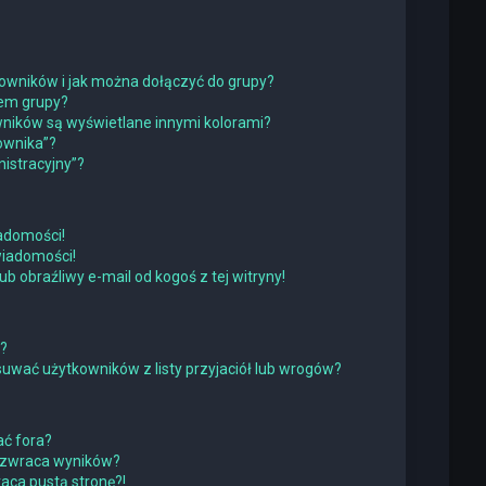
tkowników i jak można dołączyć do grupy?
rem grupy?
ników są wyświetlane innymi kolorami?
ownika”?
istracyjny”?
adomości!
wiadomości!
obraźliwy e-mail od kogoś z tej witryny!
w?
wać użytkowników z listy przyjaciół lub wrogów?
ć fora?
 zwraca wyników?
ca pustą stronę?!