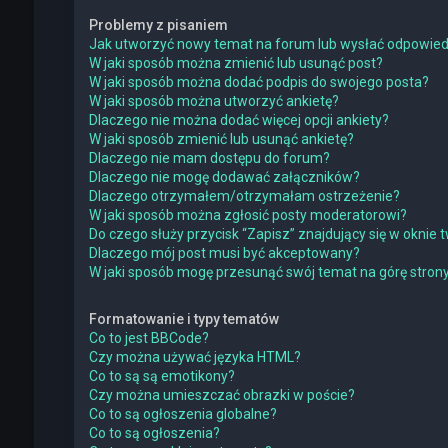
Problemy z pisaniem
Jak utworzyć nowy temat na forum lub wysłać odpowie
W jaki sposób można zmienić lub usunąć post?
W jaki sposób można dodać podpis do swojego posta?
W jaki sposób można utworzyć ankietę?
Dlaczego nie można dodać więcej opcji ankiety?
W jaki sposób zmienić lub usunąć ankietę?
Dlaczego nie mam dostępu do forum?
Dlaczego nie mogę dodawać załączników?
Dlaczego otrzymałem/otrzymałam ostrzeżenie?
W jaki sposób można zgłosić posty moderatorowi?
Do czego służy przycisk “Zapisz” znajdujący się w oknie
Dlaczego mój post musi być akceptowany?
W jaki sposób mogę przesunąć swój temat na górę stro
Formatowanie i typy tematów
Co to jest BBCode?
Czy można używać języka HTML?
Co to są są emotikony?
Czy można umieszczać obrazki w poście?
Co to są ogłoszenia globalne?
Co to są ogłoszenia?