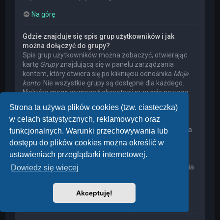
Na górę
Gdzie znajduje się spis grup użytkowników i jak
można dołączyć do grupy?
Spis grup użytkowników można zobaczyć, otwierając
kartę
Grupy
znajdującą się w panelu zarządzania
kontem, który otwiera się po kliknięciu odnośnika
Moje
konto
. Nie wszystkie grupy są dostępne dla każdego.
Niektóre mogą wymagać akceptacji przyjęcia nowego
członka, niektóre mogą być zamknięte, a jeszcze inne
Strona ta używa plików cookies (tzw. ciasteczka)
mogą mieć ukrytych członków. Użytkownik może
w celach statystycznych, reklamowych oraz
poprosić o przyjęcie do danej grupy, naciskając
odpowiedni przycisk. Prośba o przyjęcie do grupy, która
funkcjonalnych. Warunki przechowywania lub
wymaga akceptacji przyjęcia nowego członka, musi
dostępu do plików cookies można określić w
zostać zaakceptowana przez lidera grupy. Może on
ustawieniach przeglądarki internetowej.
poprosić użytkownika o podanie wyjaśnień, dlaczego
chce on dołączyć do tej grupy. W przypadku otrzymania
Dowiedz się więcej
negatywnej decyzji proszę nie nękać lidera grupy
pytaniami – widocznie miał on swoje powody.
Akceptuję!
Na górę