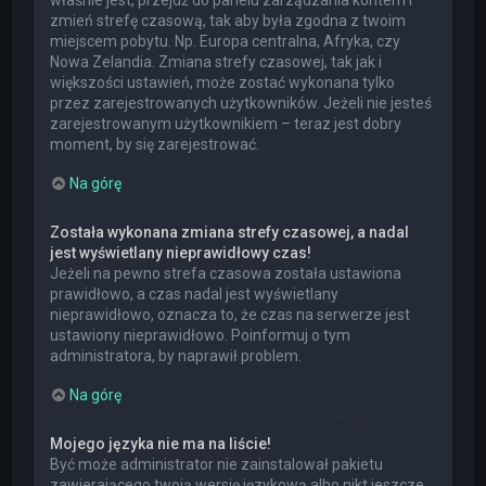
właśnie jest, przejdź do panelu zarządzania kontem i
zmień strefę czasową, tak aby była zgodna z twoim
miejscem pobytu. Np. Europa centralna, Afryka, czy
Nowa Zelandia. Zmiana strefy czasowej, tak jak i
większości ustawień, może zostać wykonana tylko
przez zarejestrowanych użytkowników. Jeżeli nie jesteś
zarejestrowanym użytkownikiem – teraz jest dobry
moment, by się zarejestrować.
Na górę
Została wykonana zmiana strefy czasowej, a nadal
jest wyświetlany nieprawidłowy czas!
Jeżeli na pewno strefa czasowa została ustawiona
prawidłowo, a czas nadal jest wyświetlany
nieprawidłowo, oznacza to, że czas na serwerze jest
ustawiony nieprawidłowo. Poinformuj o tym
administratora, by naprawił problem.
Na górę
Mojego języka nie ma na liście!
Być może administrator nie zainstalował pakietu
zawierającego twoją wersję językową albo nikt jeszcze