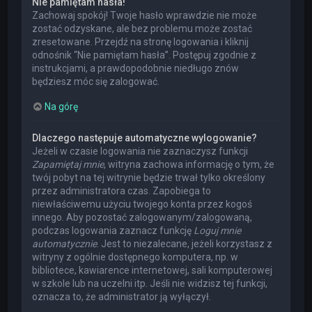
Nie pamiętam hasła!
Zachowaj spokój! Twoje hasło wprawdzie nie może
zostać odzyskane, ale bez problemu może zostać
zresetowane. Przejdź na stronę logowania i kliknij
odnośnik “Nie pamiętam hasła”. Postępuj zgodnie z
instrukcjami, a prawdopodobnie niedługo znów
będziesz móc się zalogować.
Na górę
Dlaczego następuje automatyczne wylogowanie?
Jeżeli w czasie logowania nie zaznaczysz funkcji
Zapamiętaj mnie
, witryna zachowa informację o tym, że
twój pobyt na tej witrynie będzie trwał tylko określony
przez administratora czas. Zapobiega to
niewłaściwemu użyciu twojego konta przez kogoś
innego. Aby pozostać zalogowanym/zalogowaną,
podczas logowania zaznacz funkcję
Loguj mnie
automatycznie
. Jest to niezalecane, jeżeli korzystasz z
witryny z ogólnie dostępnego komputera, np. w
bibliotece, kawiarence internetowej, sali komputerowej
w szkole lub na uczelni itp. Jeśli nie widzisz tej funkcji,
oznacza to, że administrator ją wyłączył.