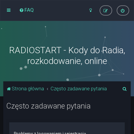
FAQ
RADIOSTART - Kody do Radia,
rozkodowanie, online
S
Strona główna
Często zadawane pytania
z
Często zadawane pytania
u
k
a
j
Problemy z logowaniem i rejestracją