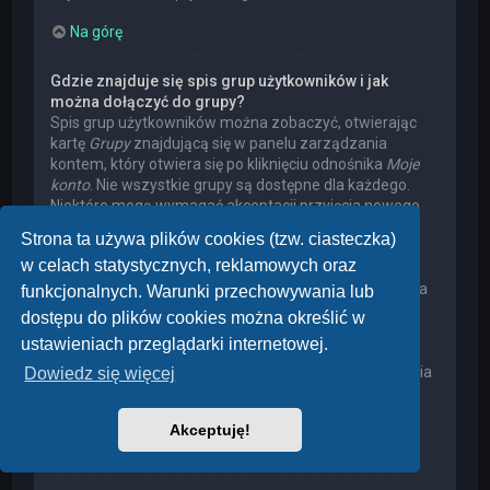
Na górę
Gdzie znajduje się spis grup użytkowników i jak
można dołączyć do grupy?
Spis grup użytkowników można zobaczyć, otwierając
kartę
Grupy
znajdującą się w panelu zarządzania
kontem, który otwiera się po kliknięciu odnośnika
Moje
konto
. Nie wszystkie grupy są dostępne dla każdego.
Niektóre mogą wymagać akceptacji przyjęcia nowego
członka, niektóre mogą być zamknięte, a jeszcze inne
Strona ta używa plików cookies (tzw. ciasteczka)
mogą mieć ukrytych członków. Użytkownik może
w celach statystycznych, reklamowych oraz
poprosić o przyjęcie do danej grupy, naciskając
odpowiedni przycisk. Prośba o przyjęcie do grupy, która
funkcjonalnych. Warunki przechowywania lub
wymaga akceptacji przyjęcia nowego członka, musi
dostępu do plików cookies można określić w
zostać zaakceptowana przez lidera grupy. Może on
ustawieniach przeglądarki internetowej.
poprosić użytkownika o podanie wyjaśnień, dlaczego
chce on dołączyć do tej grupy. W przypadku otrzymania
Dowiedz się więcej
negatywnej decyzji proszę nie nękać lidera grupy
pytaniami – widocznie miał on swoje powody.
Akceptuję!
Na górę