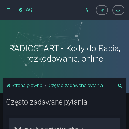
FAQ
RADIOSTART - Kody do Radia,
rozkodowanie, online
S
Strona główna
Często zadawane pytania
z
Często zadawane pytania
u
k
a
j
Problemy z logowaniem i rejestracją