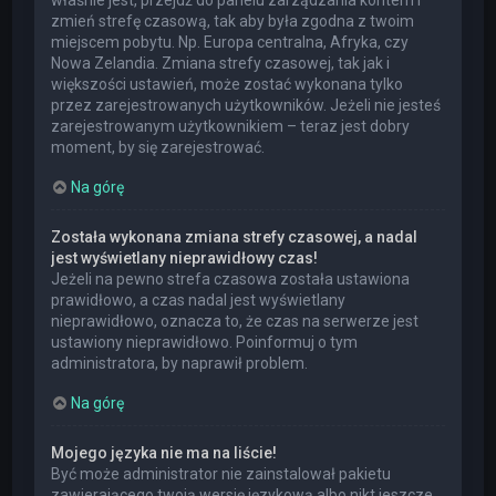
właśnie jest, przejdź do panelu zarządzania kontem i
zmień strefę czasową, tak aby była zgodna z twoim
miejscem pobytu. Np. Europa centralna, Afryka, czy
Nowa Zelandia. Zmiana strefy czasowej, tak jak i
większości ustawień, może zostać wykonana tylko
przez zarejestrowanych użytkowników. Jeżeli nie jesteś
zarejestrowanym użytkownikiem – teraz jest dobry
moment, by się zarejestrować.
Na górę
Została wykonana zmiana strefy czasowej, a nadal
jest wyświetlany nieprawidłowy czas!
Jeżeli na pewno strefa czasowa została ustawiona
prawidłowo, a czas nadal jest wyświetlany
nieprawidłowo, oznacza to, że czas na serwerze jest
ustawiony nieprawidłowo. Poinformuj o tym
administratora, by naprawił problem.
Na górę
Mojego języka nie ma na liście!
Być może administrator nie zainstalował pakietu
zawierającego twoją wersję językową albo nikt jeszcze