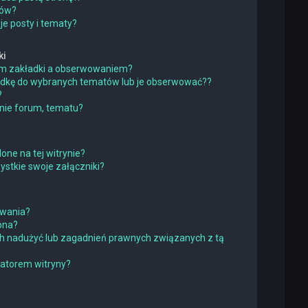
ków?
e posty i tematy?
ki
iem zakładki a obserwowaniem?
adkę do wybranych tematów lub je obserwować??
?
nie forum, tematu?
one na tej witrynie?
stkie swoje załączniki?
owania?
pna?
h nadużyć lub zagadnień prawnych związanych z tą
ratorem witryny?