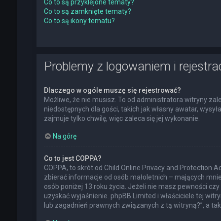
Co to są przyklejone tematy?
Co to są zamknięte tematy?
Co to są ikony tematu?
Problemy z logowaniem i rejestra
Dlaczego w ogóle muszę się rejestrować?
Możliwe, że nie musisz. To od administratora witryny zal
niedostępnych dla gości, takich jak własny awatar, wysy
zajmuje tylko chwilę, więc zaleca się jej wykonanie.
Na górę
Co to jest COPPA?
COPPA, to skrót od Child Online Privacy and Protection 
zbierać informacje od osób małoletnich – mających mnie
osób poniżej 13 roku życia. Jeżeli nie masz pewności czy 
uzyskać wyjaśnienie. phpBB Limited i właściciele tej w
lub zagadnień prawnych związanych z tą witryną?”, a t