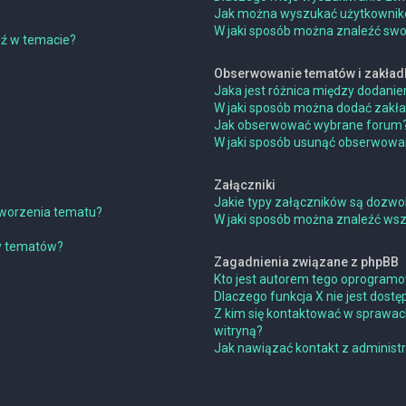
Jak można wyszukać użytkowni
W jaki sposób można znaleźć swoj
dź w temacie?
Obserwowanie tematów i zakład
Jaka jest różnica między dodan
W jaki sposób można dodać zakł
Jak obserwować wybrane forum
W jaki sposób usunąć obserwowa
Załączniki
Jakie typy załączników są dozwol
 tworzenia tematu?
W jaki sposób można znaleźć wszy
ny tematów?
Zagadnienia związane z phpBB
Kto jest autorem tego oprogram
Dlaczego funkcja X nie jest dostę
Z kim się kontaktować w sprawac
witryną?
Jak nawiązać kontakt z administ