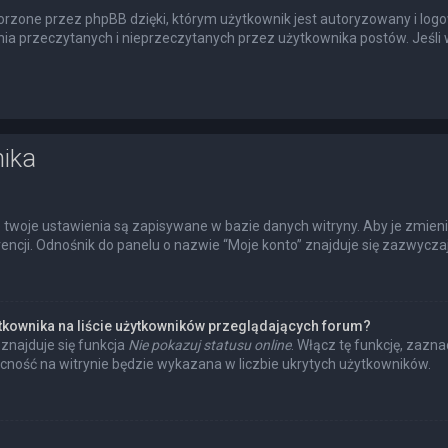
rzone przez phpBB dzięki, którym użytkownik jest autoryzowany i logow
enia przeczytanych i nieprzeczytanych przez użytkownika postów. Jeś
nika
 twoje ustawienia są zapisywane w bazie danych witryny. Aby je zmien
cji. Odnośnik do panelu o nazwie “Moje konto” znajduje się zazwyczaj 
tkownika na liście użytkowników przeglądających forum?
znajduje się funkcja
Nie pokazuj statusu online
. Włącz tę funkcję, zazn
ecność na witrynie będzie wykazana w liczbie ukrytych użytkowników.