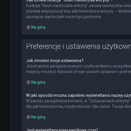
Jak działa funkcja “Usuń ciasteczka witryny”?
Funkcja “Usuń ciasteczka witryny” usuwa ciasteczka utwo
została włączona przez administratora witryny – śledz
usunięcie ciasteczek może być pomocne.
Na górę
Preferencje i ustawienia użytkow
Jak zmienić moje ustawienia?
Jeżeli jesteś zarejestrowanym użytkownikiem, wszystkie
miejscu możesz dokonać zmian swoich ustawień i preferen
Na górę
W jaki sposób można zapobiec wyświetlaniu nazwy uży
W panelu zarządzania kontem, w “Ustawieniach witryny” 
dla administratorów, moderatorów i dla ciebie. Twoja ob
Na górę
Jest wyświetlany nieprawidłowy czas!