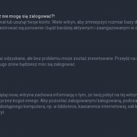
az nie mogę się zalogować?!
ł lub usunął twoje konto. Wiele witryn, aby zmniejszyć rozmiar bazy d
 zarejestrować się ponownie i bądź bardziej aktywnym i zaangażowanym w
 odzyskane, ale bez problemu może zostać zresetowane. Przejdź na str
długo znów będziesz móc się zalogować.
ętaj mnie
, witryna zachowa informację o tym, że twój pobyt na tej witry
a przez kogoś innego. Aby pozostać zalogowanym/zalogowaną, podcza
e dostępnego komputera, np. w bibliotece, kawiarence internetowej, sali k
ył.