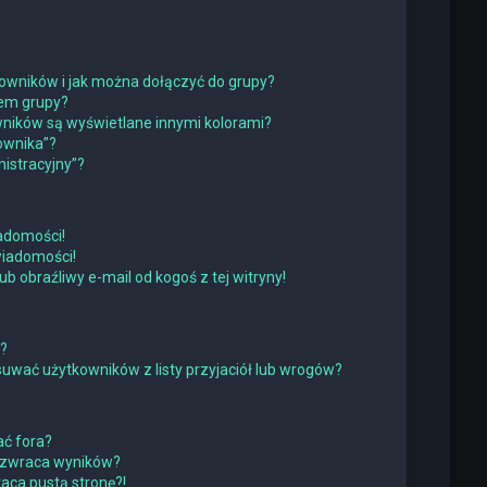
tkowników i jak można dołączyć do grupy?
rem grupy?
ników są wyświetlane innymi kolorami?
ownika”?
istracyjny”?
adomości!
wiadomości!
obraźliwy e-mail od kogoś z tej witryny!
w?
wać użytkowników z listy przyjaciół lub wrogów?
ć fora?
 zwraca wyników?
ca pustą stronę?!