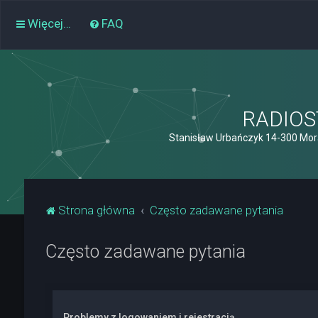
Więcej…
FAQ
RADIOST
Stanisław Urbańczyk 14-300 Mor
Strona główna
Często zadawane pytania
Często zadawane pytania
Problemy z logowaniem i rejestracją