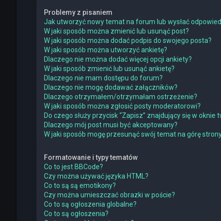
Problemy z pisaniem
Jak utworzyć nowy temat na forum lub wysłać odpowie
W jaki sposób można zmienić lub usunąć post?
W jaki sposób można dodać podpis do swojego posta?
W jaki sposób można utworzyć ankietę?
Dlaczego nie można dodać więcej opcji ankiety?
W jaki sposób zmienić lub usunąć ankietę?
Dlaczego nie mam dostępu do forum?
Dlaczego nie mogę dodawać załączników?
Dlaczego otrzymałem/otrzymałam ostrzeżenie?
W jaki sposób można zgłosić posty moderatorowi?
Do czego służy przycisk “Zapisz” znajdujący się w oknie
Dlaczego mój post musi być akceptowany?
W jaki sposób mogę przesunąć swój temat na górę stro
Formatowanie i typy tematów
Co to jest BBCode?
Czy można używać języka HTML?
Co to są są emotikony?
Czy można umieszczać obrazki w poście?
Co to są ogłoszenia globalne?
Co to są ogłoszenia?