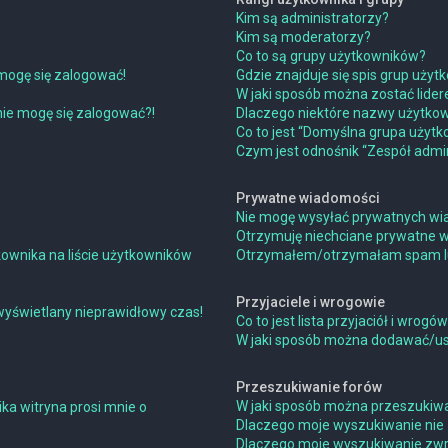
Kim są administratorzy?
Kim są moderatorzy?
Co to są grupy użytkowników?
mogę się zalogować!
Gdzie znajduje się spis grup uży
W jaki sposób można zostać lide
 nie mogę się zalogować?!
Dlaczego niektóre nazwy użytkow
Co to jest “Domyślna grupa użytk
Czym jest odnośnik “Zespół admin
Prywatne wiadomości
Nie mogę wysyłać prywatnych wi
Otrzymuję niechciane prywatne 
ownika na liście użytkowników
Otrzymałem/otrzymałam spam lub 
Przyjaciele i wrogowie
wyświetlany nieprawidłowy czas!
Co to jest lista przyjaciół i wrogó
W jaki sposób można dodawać/usu
Przeszukiwanie forów
W jaki sposób można przeszukiwa
ka witryna prosi mnie o
Dlaczego moje wyszukiwanie nie
Dlaczego moje wyszukiwanie zwra