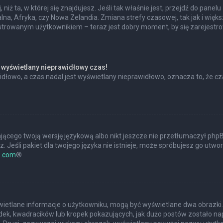
 niż ta, w której się znajdujesz. Jeśli tak właśnie jest, przejdź do pan
na, Afryka, czy Nowa Zelandia. Zmiana strefy czasowej, tak jak i wię
estrowanym użytkownikiem – teraz jest dobry moment, by się zarejestr
 wyświetlany nieprawidłowy czas!
dłowo, a czas nadal jest wyświetlany nieprawidłowo, oznacza to, że cz
jącego twoją wersję językową albo nikt jeszcze nie przetłumaczył phpBB
 Jeśli pakiet dla twojego języka nie istnieje, może spróbujesz go utwo
.com
®
?
świetlane informacje o użytkowniku, mogą być wyświetlane dwa obrazki.
ek, kwadracików lub kropek pokazujących, jak dużo postów zostało napis