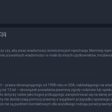
cją
eży czy, aby pisać wiadomości, konieczna jest rejestracja. Niemniej rej
łanie prywatnych wiadomości i e-maili do innych użytkowników, możliwoś
Act – prawa obowiązującego od 1998 roku w USA, nakładającego na właśc
j niż 13 lat – obowiązek posiadania pisemnej zgody rodziców lub opie
to dotyczy ciebie jako kogoś próbującego zarejestrować się na danej wit
itryny nie dostarczają pomocy prawnej z wyjątkiem przypadku opisanego
akże nie są punktem kontaktowym dla wszelkiego rodzaju porad prawnyc