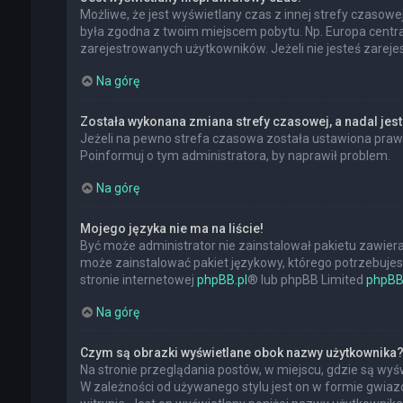
Możliwe, że jest wyświetlany czas z innej strefy czasowej,
była zgodna z twoim miejscem pobytu. Np. Europa central
zarejestrowanych użytkowników. Jeżeli nie jesteś zarej
Na górę
Została wykonana zmiana strefy czasowej, a nadal jest
Jeżeli na pewno strefa czasowa została ustawiona prawi
Poinformuj o tym administratora, by naprawił problem.
Na górę
Mojego języka nie ma na liście!
Być może administrator nie zainstalował pakietu zawiera
może zainstalować pakiet językowy, którego potrzebujesz.
stronie internetowej
phpBB.pl
® lub phpBB Limited
phpBB
Na górę
Czym są obrazki wyświetlane obok nazwy użytkownika
Na stronie przeglądania postów, w miejscu, gdzie są wy
W zależności od używanego stylu jest on w formie gwiazd