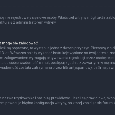
 aby nie rejestrowały się nowe osoby. Właściciel witryny mógł także zab
tuj się z administratorem witryny.
ie mogę się zalogować!
Jeśli są poprawne, to wystąpiła jedna z dwóch przyczyn. Pierwszą z n
 13 lat. Wówczas należy wykonać instrukcje wysłane na twój adres e-mail
ym zalogowaniem wymagają aktywowania rejestracji przez osobę rejestru
ana do ciebie wiadomość e-mail, postępuj zgodnie z zawartymi w niej ins
wiadomość została zatrzymana przez filtr antyspamowy. Jeśli na pewno
azwa użytkownika i hasło są prawidłowe. Jeżeli są prawidłowe, skontakt
m powoduje błędna konfiguracja witryny, na której znajduje się forum. 