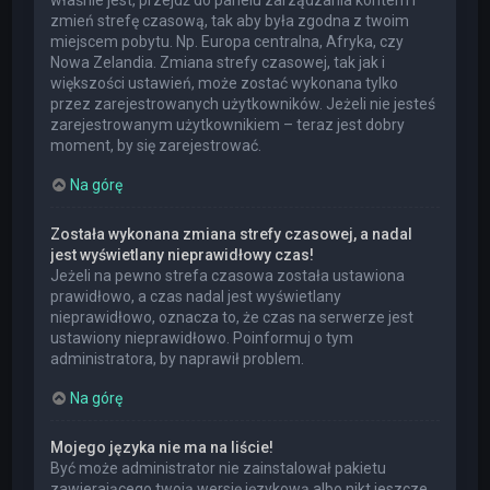
właśnie jest, przejdź do panelu zarządzania kontem i
zmień strefę czasową, tak aby była zgodna z twoim
miejscem pobytu. Np. Europa centralna, Afryka, czy
Nowa Zelandia. Zmiana strefy czasowej, tak jak i
większości ustawień, może zostać wykonana tylko
przez zarejestrowanych użytkowników. Jeżeli nie jesteś
zarejestrowanym użytkownikiem – teraz jest dobry
moment, by się zarejestrować.
Na górę
Została wykonana zmiana strefy czasowej, a nadal
jest wyświetlany nieprawidłowy czas!
Jeżeli na pewno strefa czasowa została ustawiona
prawidłowo, a czas nadal jest wyświetlany
nieprawidłowo, oznacza to, że czas na serwerze jest
ustawiony nieprawidłowo. Poinformuj o tym
administratora, by naprawił problem.
Na górę
Mojego języka nie ma na liście!
Być może administrator nie zainstalował pakietu
zawierającego twoją wersję językową albo nikt jeszcze