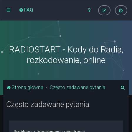
FAQ
RADIOSTART - Kody do Radia,
rozkodowanie, online
S
Strona główna
Często zadawane pytania
z
Często zadawane pytania
u
k
a
j
Problemy z logowaniem i rejestracją