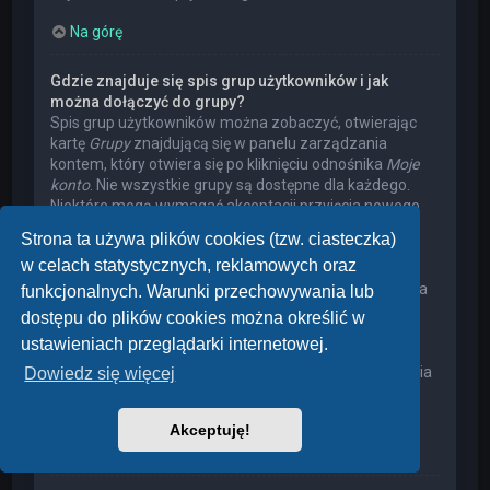
Na górę
Gdzie znajduje się spis grup użytkowników i jak
można dołączyć do grupy?
Spis grup użytkowników można zobaczyć, otwierając
kartę
Grupy
znajdującą się w panelu zarządzania
kontem, który otwiera się po kliknięciu odnośnika
Moje
konto
. Nie wszystkie grupy są dostępne dla każdego.
Niektóre mogą wymagać akceptacji przyjęcia nowego
członka, niektóre mogą być zamknięte, a jeszcze inne
Strona ta używa plików cookies (tzw. ciasteczka)
mogą mieć ukrytych członków. Użytkownik może
w celach statystycznych, reklamowych oraz
poprosić o przyjęcie do danej grupy, naciskając
odpowiedni przycisk. Prośba o przyjęcie do grupy, która
funkcjonalnych. Warunki przechowywania lub
wymaga akceptacji przyjęcia nowego członka, musi
dostępu do plików cookies można określić w
zostać zaakceptowana przez lidera grupy. Może on
ustawieniach przeglądarki internetowej.
poprosić użytkownika o podanie wyjaśnień, dlaczego
chce on dołączyć do tej grupy. W przypadku otrzymania
Dowiedz się więcej
negatywnej decyzji proszę nie nękać lidera grupy
pytaniami – widocznie miał on swoje powody.
Akceptuję!
Na górę