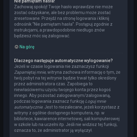
Nie pamiętam hasła!
Zachowaj spokój! Twoje hasło wprawdzie nie może
zostać odzyskane, ale bez problemu może zostać
zresetowane. Przejdź na stronę logowania i kliknij
odnośnik “Nie pamiętam hasła”. Postępuj zgodnie z
instrukcjami, a prawdopodobnie niedługo znów
będziesz móc się zalogować.
Na górę
Dlaczego następuje automatyczne wylogowanie?
Jeżeli w czasie logowania nie zaznaczysz funkcji
Zapamiętaj mnie
, witryna zachowa informację o tym, że
twój pobyt na tej witrynie będzie trwał tylko określony
przez administratora czas. Zapobiega to
niewłaściwemu użyciu twojego konta przez kogoś
innego. Aby pozostać zalogowanym/zalogowaną,
podczas logowania zaznacz funkcję
Loguj mnie
automatycznie
. Jest to niezalecane, jeżeli korzystasz z
witryny z ogólnie dostępnego komputera, np. w
bibliotece, kawiarence internetowej, sali komputerowej
w szkole lub na uczelni itp. Jeśli nie widzisz tej funkcji,
oznacza to, że administrator ją wyłączył.