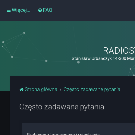
Więcej…
FAQ
RADIOST
Stanisław Urbańczyk 14-300 Mor
Strona główna
Często zadawane pytania
Często zadawane pytania
Problemy z logowaniem i rejestracją