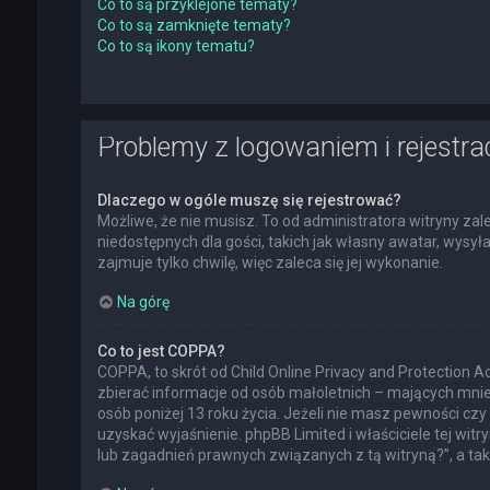
Co to są przyklejone tematy?
Co to są zamknięte tematy?
Co to są ikony tematu?
Problemy z logowaniem i rejestra
Dlaczego w ogóle muszę się rejestrować?
Możliwe, że nie musisz. To od administratora witryny zal
niedostępnych dla gości, takich jak własny awatar, wysy
zajmuje tylko chwilę, więc zaleca się jej wykonanie.
Na górę
Co to jest COPPA?
COPPA, to skrót od Child Online Privacy and Protection 
zbierać informacje od osób małoletnich – mających mnie
osób poniżej 13 roku życia. Jeżeli nie masz pewności czy 
uzyskać wyjaśnienie. phpBB Limited i właściciele tej w
lub zagadnień prawnych związanych z tą witryną?”, a t