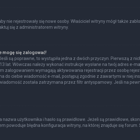
 aby nie rejestrowały się nowe osoby. Właściciel witryny mógł także zab
tuj się z administratorem witryny.
ie mogę się zalogować!
Jeśli są poprawne, to wystąpiła jedna z dwóch przyczyn. Pierwszą z n
 13 lat. Wówczas należy wykonać instrukcje wysłane na twój adres e-mail
ym zalogowaniem wymagają aktywowania rejestracji przez osobę rejestru
ana do ciebie wiadomość e-mail, postępuj zgodnie z zawartymi w niej ins
wiadomość została zatrzymana przez filtr antyspamowy. Jeśli na pewno
azwa użytkownika i hasło są prawidłowe. Jeżeli są prawidłowe, skontakt
m powoduje błędna konfiguracja witryny, na której znajduje się forum. 