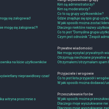
Kim są administratorzy?
Kim są moderatorzy?
Co to są grupy użytkowników?
mogę się zalogować!
Gdzie znajduje się spis grup uży
W jaki sposób można zostać lide
 nie mogę się zalogować?!
Dlaczego niektóre nazwy użytkow
Co to jest “Domyślna grupa użytk
Czym jest odnośnik “Zespół admin
Prywatne wiadomości
Nie mogę wysyłać prywatnych wi
Otrzymuję niechciane prywatne 
ownika na liście użytkowników
Otrzymałem/otrzymałam spam lub 
Przyjaciele i wrogowie
wyświetlany nieprawidłowy czas!
Co to jest lista przyjaciół i wrogó
W jaki sposób można dodawać/usu
Przeszukiwanie forów
W jaki sposób można przeszukiwa
ka witryna prosi mnie o
Dlaczego moje wyszukiwanie nie
Dlaczego moje wyszukiwanie zwra