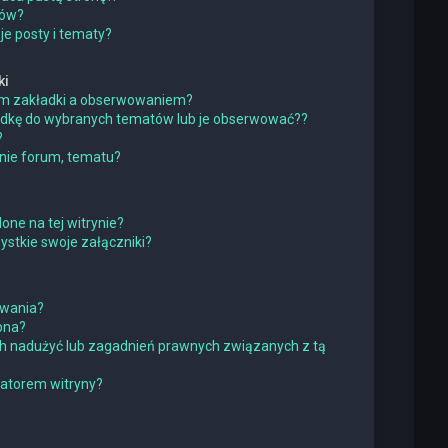
ków?
e posty i tematy?
ki
iem zakładki a obserwowaniem?
adkę do wybranych tematów lub je obserwować??
?
nie forum, tematu?
one na tej witrynie?
stkie swoje załączniki?
owania?
pna?
h nadużyć lub zagadnień prawnych związanych z tą
ratorem witryny?