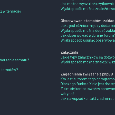
Jak można wyszukać użytkowni
W jaki sposób można znaleźć swoj
dź w temacie?
Obserwowanie tematów i zakład
Jaka jest różnica między dodan
W jaki sposób można dodać zakł
Jak obserwować wybrane forum
W jaki sposób usunąć obserwowa
Załączniki
Jakie typy załączników są dozwol
 tworzenia tematu?
W jaki sposób można znaleźć wszy
ny tematów?
Zagadnienia związane z phpBB
Kto jest autorem tego oprogram
Dlaczego funkcja X nie jest dostę
Z kim się kontaktować w sprawac
witryną?
Jak nawiązać kontakt z administ