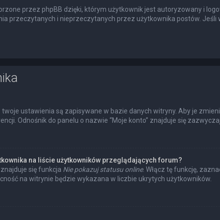
rzone przez phpBB dzięki, którym użytkownik jest autoryzowany i logow
enia przeczytanych i nieprzeczytanych przez użytkownika postów. Jeś
nika
 twoje ustawienia są zapisywane w bazie danych witryny. Aby je zmien
cji. Odnośnik do panelu o nazwie “Moje konto” znajduje się zazwyczaj 
tkownika na liście użytkowników przeglądających forum?
znajduje się funkcja
Nie pokazuj statusu online
. Włącz tę funkcję, zazn
ecność na witrynie będzie wykazana w liczbie ukrytych użytkowników.