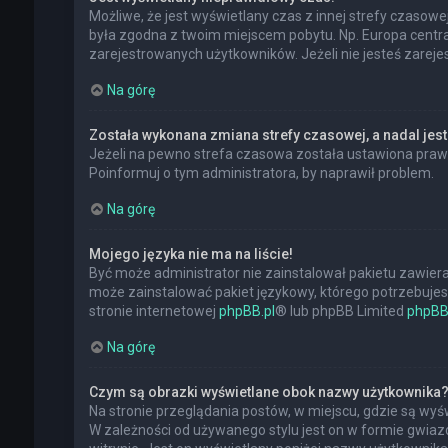
Możliwe, że jest wyświetlany czas z innej strefy czasowej,
była zgodna z twoim miejscem pobytu. Np. Europa central
zarejestrowanych użytkowników. Jeżeli nie jesteś zarej
Na górę
Została wykonana zmiana strefy czasowej, a nadal jest
Jeżeli na pewno strefa czasowa została ustawiona prawi
Poinformuj o tym administratora, by naprawił problem.
Na górę
Mojego języka nie ma na liście!
Być może administrator nie zainstalował pakietu zawiera
może zainstalować pakiet językowy, którego potrzebujesz.
stronie internetowej
phpBB.pl
® lub phpBB Limited
phpBB
Na górę
Czym są obrazki wyświetlane obok nazwy użytkownika
Na stronie przeglądania postów, w miejscu, gdzie są wy
W zależności od używanego stylu jest on w formie gwiazd