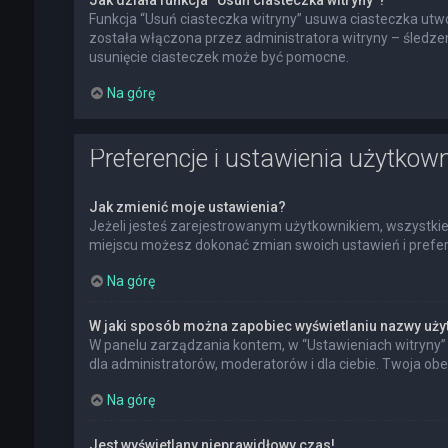
Jak działa funkcja “Usuń ciasteczka witryny”?
Funkcja “Usuń ciasteczka witryny” usuwa ciasteczka utwo
została włączona przez administratora witryny – śledz
usunięcie ciasteczek może być pomocne.
Na górę
Preferencje i ustawienia użytkow
Jak zmienić moje ustawienia?
Jeżeli jesteś zarejestrowanym użytkownikiem, wszystkie
miejscu możesz dokonać zmian swoich ustawień i preferen
Na górę
W jaki sposób można zapobiec wyświetlaniu nazwy uży
W panelu zarządzania kontem, w “Ustawieniach witryny” 
dla administratorów, moderatorów i dla ciebie. Twoja ob
Na górę
Jest wyświetlany nieprawidłowy czas!