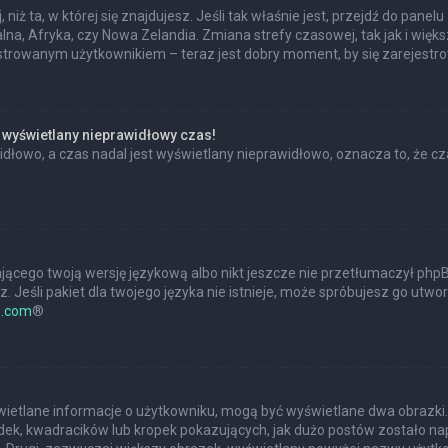
 niż ta, w której się znajdujesz. Jeśli tak właśnie jest, przejdź do pan
na, Afryka, czy Nowa Zelandia. Zmiana strefy czasowej, tak jak i wię
estrowanym użytkownikiem – teraz jest dobry moment, by się zarejestr
 wyświetlany nieprawidłowy czas!
dłowo, a czas nadal jest wyświetlany nieprawidłowo, oznacza to, że cz
jącego twoją wersję językową albo nikt jeszcze nie przetłumaczył phpBB
 Jeśli pakiet dla twojego języka nie istnieje, może spróbujesz go utwo
.com
®
?
świetlane informacje o użytkowniku, mogą być wyświetlane dwa obrazki.
ek, kwadracików lub kropek pokazujących, jak dużo postów zostało napis