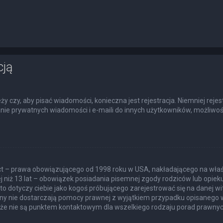
cją
eży czy, aby pisać wiadomości, konieczna jest rejestracja. Niemniej rej
łanie prywatnych wiadomości i e-maili do innych użytkowników, możliwoś
Act – prawa obowiązującego od 1998 roku w USA, nakładającego na właśc
j niż 13 lat – obowiązek posiadania pisemnej zgody rodziców lub opie
to dotyczy ciebie jako kogoś próbującego zarejestrować się na danej wit
itryny nie dostarczają pomocy prawnej z wyjątkiem przypadku opisanego
akże nie są punktem kontaktowym dla wszelkiego rodzaju porad prawnyc