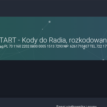
ART - Kody do Radia, rozkodowanie
ąg PL 73 1160 2202 0000 0005 1513 7293 NIP: 6261710407 TEL.722 1
Rangi użytkownika i grupy