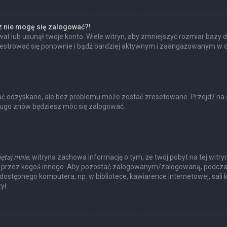
az nie mogę się zalogować?!
ł lub usunął twoje konto. Wiele witryn, aby zmniejszyć rozmiar bazy d
 zarejestrować się ponownie i bądź bardziej aktywnym i zaangażowanym w
 odzyskane, ale bez problemu może zostać zresetowane. Przejdź na str
długo znów będziesz móc się zalogować.
ętaj mnie
, witryna zachowa informację o tym, że twój pobyt na tej witry
a przez kogoś innego. Aby pozostać zalogowanym/zalogowaną, podcza
e dostępnego komputera, np. w bibliotece, kawiarence internetowej, sali k
ył.