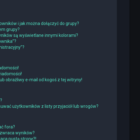
tkowników i jak można dołączyć do grupy?
rem grupy?
ników są wyświetlane innymi kolorami?
ownika”?
istracyjny”?
adomości!
wiadomości!
obraźliwy e-mail od kogoś z tej witryny!
w?
wać użytkowników z listy przyjaciół lub wrogów?
ć fora?
 zwraca wyników?
ca pustą stronę?!