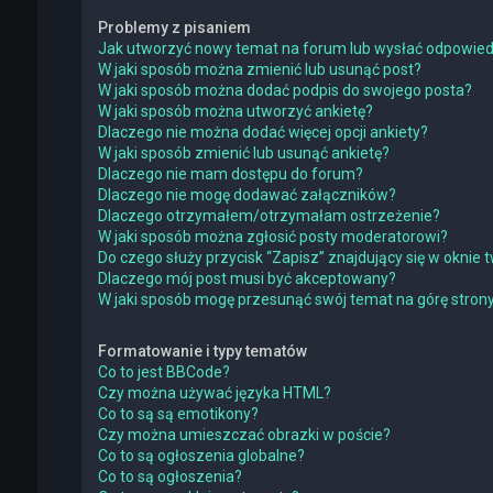
Problemy z pisaniem
Jak utworzyć nowy temat na forum lub wysłać odpowie
W jaki sposób można zmienić lub usunąć post?
W jaki sposób można dodać podpis do swojego posta?
W jaki sposób można utworzyć ankietę?
Dlaczego nie można dodać więcej opcji ankiety?
W jaki sposób zmienić lub usunąć ankietę?
Dlaczego nie mam dostępu do forum?
Dlaczego nie mogę dodawać załączników?
Dlaczego otrzymałem/otrzymałam ostrzeżenie?
W jaki sposób można zgłosić posty moderatorowi?
Do czego służy przycisk “Zapisz” znajdujący się w oknie
Dlaczego mój post musi być akceptowany?
W jaki sposób mogę przesunąć swój temat na górę stro
Formatowanie i typy tematów
Co to jest BBCode?
Czy można używać języka HTML?
Co to są są emotikony?
Czy można umieszczać obrazki w poście?
Co to są ogłoszenia globalne?
Co to są ogłoszenia?