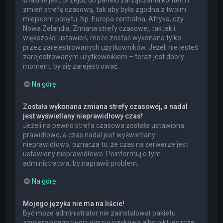
właśnie jest, przejdź do panelu zarządzania kontem i
zmień strefę czasową, tak aby była zgodna z twoim
miejscem pobytu. Np. Europa centralna, Afryka, czy
Nowa Zelandia. Zmiana strefy czasowej, tak jak i
większości ustawień, może zostać wykonana tylko
przez zarejestrowanych użytkowników. Jeżeli nie jesteś
zarejestrowanym użytkownikiem – teraz jest dobry
moment, by się zarejestrować.
Na górę
Została wykonana zmiana strefy czasowej, a nadal
jest wyświetlany nieprawidłowy czas!
Jeżeli na pewno strefa czasowa została ustawiona
prawidłowo, a czas nadal jest wyświetlany
nieprawidłowo, oznacza to, że czas na serwerze jest
ustawiony nieprawidłowo. Poinformuj o tym
administratora, by naprawił problem.
Na górę
Mojego języka nie ma na liście!
Być może administrator nie zainstalował pakietu
zawierającego twoją wersję językową albo nikt jeszcze