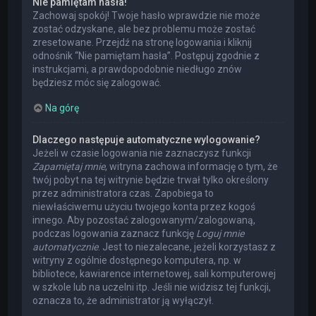
Nie pamiętam hasła!
Zachowaj spokój! Twoje hasło wprawdzie nie może
zostać odzyskane, ale bez problemu może zostać
zresetowane. Przejdź na stronę logowania i kliknij
odnośnik “Nie pamiętam hasła”. Postępuj zgodnie z
instrukcjami, a prawdopodobnie niedługo znów
będziesz móc się zalogować.
Na górę
Dlaczego następuje automatyczne wylogowanie?
Jeżeli w czasie logowania nie zaznaczysz funkcji
Zapamiętaj mnie
, witryna zachowa informację o tym, że
twój pobyt na tej witrynie będzie trwał tylko określony
przez administratora czas. Zapobiega to
niewłaściwemu użyciu twojego konta przez kogoś
innego. Aby pozostać zalogowanym/zalogowaną,
podczas logowania zaznacz funkcję
Loguj mnie
automatycznie
. Jest to niezalecane, jeżeli korzystasz z
witryny z ogólnie dostępnego komputera, np. w
bibliotece, kawiarence internetowej, sali komputerowej
w szkole lub na uczelni itp. Jeśli nie widzisz tej funkcji,
oznacza to, że administrator ją wyłączył.