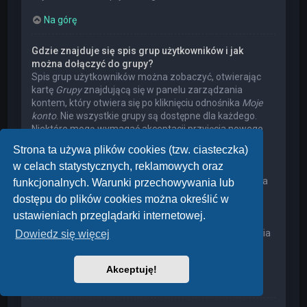
Na górę
Gdzie znajduje się spis grup użytkowników i jak
można dołączyć do grupy?
Spis grup użytkowników można zobaczyć, otwierając
kartę
Grupy
znajdującą się w panelu zarządzania
kontem, który otwiera się po kliknięciu odnośnika
Moje
konto
. Nie wszystkie grupy są dostępne dla każdego.
Niektóre mogą wymagać akceptacji przyjęcia nowego
członka, niektóre mogą być zamknięte, a jeszcze inne
Strona ta używa plików cookies (tzw. ciasteczka)
mogą mieć ukrytych członków. Użytkownik może
w celach statystycznych, reklamowych oraz
poprosić o przyjęcie do danej grupy, naciskając
odpowiedni przycisk. Prośba o przyjęcie do grupy, która
funkcjonalnych. Warunki przechowywania lub
wymaga akceptacji przyjęcia nowego członka, musi
dostępu do plików cookies można określić w
zostać zaakceptowana przez lidera grupy. Może on
ustawieniach przeglądarki internetowej.
poprosić użytkownika o podanie wyjaśnień, dlaczego
chce on dołączyć do tej grupy. W przypadku otrzymania
Dowiedz się więcej
negatywnej decyzji proszę nie nękać lidera grupy
pytaniami – widocznie miał on swoje powody.
Akceptuję!
Na górę