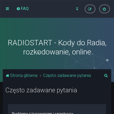
FAQ
RADIOSTART - Kody do Radia,
rozkodowanie, online
S
Strona główna
Często zadawane pytania
z
Często zadawane pytania
u
k
a
j
Problemy z logowaniem i rejestracją