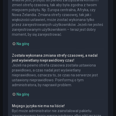
właśnie jest, przejdź do panelu zarządzania kontem i
zmień strefę czasową, tak aby była zgodna z twoim
miejscem pobytu. Np. Europa centralna, Afryka, czy
Nowa Zelandia. Zmiana strefy czasowej, tak jak i
większości ustawień, może zostać wykonana tylko
przez zarejestrowanych użytkowników. Jeżeli nie jesteś
zarejestrowanym użytkownikiem – teraz jest dobry
moment, by się zarejestrować.
Na górę
Została wykonana zmiana strefy czasowej, a nadal
jest wyświetlany nieprawidłowy czas!
Jeżeli na pewno strefa czasowa została ustawiona
prawidłowo, a czas nadal jest wyświetlany
nieprawidłowo, oznacza to, że czas na serwerze jest
ustawiony nieprawidłowo. Poinformuj o tym
administratora, by naprawił problem.
Na górę
Mojego języka nie ma na liście!
Być może administrator nie zainstalował pakietu
zawierającego twoją wersję językową albo nikt jeszcze