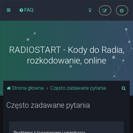
FAQ
RADIOSTART - Kody do Radia,
rozkodowanie, online
S
Strona główna
Często zadawane pytania
z
Często zadawane pytania
u
k
a
j
Problemy z logowaniem i rejestracją