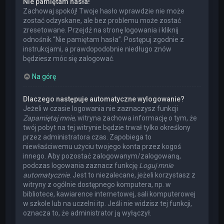
Nie pamiętam hasła!
Zachowaj spokój! Twoje hasło wprawdzie nie może
zostać odzyskane, ale bez problemu może zostać
zresetowane. Przejdź na stronę logowania i kliknij
odnośnik “Nie pamiętam hasła”. Postępuj zgodnie z
instrukcjami, a prawdopodobnie niedługo znów
będziesz móc się zalogować.
Na górę
Dlaczego następuje automatyczne wylogowanie?
Jeżeli w czasie logowania nie zaznaczysz funkcji
Zapamiętaj mnie
, witryna zachowa informację o tym, że
twój pobyt na tej witrynie będzie trwał tylko określony
przez administratora czas. Zapobiega to
niewłaściwemu użyciu twojego konta przez kogoś
innego. Aby pozostać zalogowanym/zalogowaną,
podczas logowania zaznacz funkcję
Loguj mnie
automatycznie
. Jest to niezalecane, jeżeli korzystasz z
witryny z ogólnie dostępnego komputera, np. w
bibliotece, kawiarence internetowej, sali komputerowej
w szkole lub na uczelni itp. Jeśli nie widzisz tej funkcji,
oznacza to, że administrator ją wyłączył.