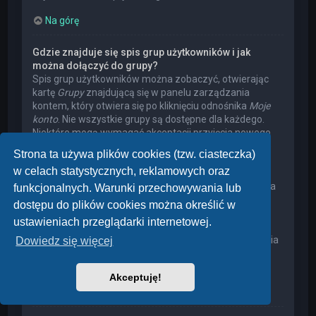
Na górę
Gdzie znajduje się spis grup użytkowników i jak
można dołączyć do grupy?
Spis grup użytkowników można zobaczyć, otwierając
kartę
Grupy
znajdującą się w panelu zarządzania
kontem, który otwiera się po kliknięciu odnośnika
Moje
konto
. Nie wszystkie grupy są dostępne dla każdego.
Niektóre mogą wymagać akceptacji przyjęcia nowego
członka, niektóre mogą być zamknięte, a jeszcze inne
Strona ta używa plików cookies (tzw. ciasteczka)
mogą mieć ukrytych członków. Użytkownik może
w celach statystycznych, reklamowych oraz
poprosić o przyjęcie do danej grupy, naciskając
odpowiedni przycisk. Prośba o przyjęcie do grupy, która
funkcjonalnych. Warunki przechowywania lub
wymaga akceptacji przyjęcia nowego członka, musi
dostępu do plików cookies można określić w
zostać zaakceptowana przez lidera grupy. Może on
ustawieniach przeglądarki internetowej.
poprosić użytkownika o podanie wyjaśnień, dlaczego
chce on dołączyć do tej grupy. W przypadku otrzymania
Dowiedz się więcej
negatywnej decyzji proszę nie nękać lidera grupy
pytaniami – widocznie miał on swoje powody.
Akceptuję!
Na górę