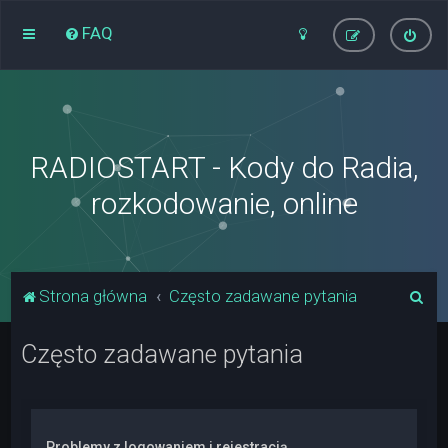
FAQ
RADIOSTART - Kody do Radia,
rozkodowanie, online
S
Strona główna
Często zadawane pytania
z
Często zadawane pytania
u
k
a
j
Problemy z logowaniem i rejestracją