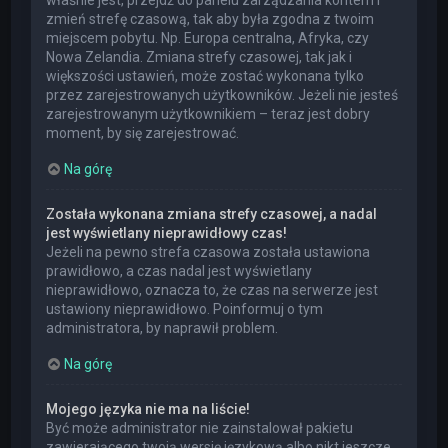
właśnie jest, przejdź do panelu zarządzania kontem i
zmień strefę czasową, tak aby była zgodna z twoim
miejscem pobytu. Np. Europa centralna, Afryka, czy
Nowa Zelandia. Zmiana strefy czasowej, tak jak i
większości ustawień, może zostać wykonana tylko
przez zarejestrowanych użytkowników. Jeżeli nie jesteś
zarejestrowanym użytkownikiem – teraz jest dobry
moment, by się zarejestrować.
Na górę
Została wykonana zmiana strefy czasowej, a nadal
jest wyświetlany nieprawidłowy czas!
Jeżeli na pewno strefa czasowa została ustawiona
prawidłowo, a czas nadal jest wyświetlany
nieprawidłowo, oznacza to, że czas na serwerze jest
ustawiony nieprawidłowo. Poinformuj o tym
administratora, by naprawił problem.
Na górę
Mojego języka nie ma na liście!
Być może administrator nie zainstalował pakietu
zawierającego twoją wersję językową albo nikt jeszcze