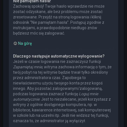
Nie pamiętam hasła!
Zachowaj spokój! Twoje hasło wprawdzie nie może
zostać odzyskane, ale bez problemu może zostać
zresetowane. Przejdź na stronę logowania i kliknij
odnośnik “Nie pamiętam hasła”. Postępuj zgodnie z
instrukcjami, a prawdopodobnie niedługo znów
będziesz móc się zalogować.
Na górę
Dlaczego następuje automatyczne wylogowanie?
Jeżeli w czasie logowania nie zaznaczysz funkcji
Zapamiętaj mnie
, witryna zachowa informację o tym, że
twój pobyt na tej witrynie będzie trwał tylko określony
przez administratora czas. Zapobiega to
niewłaściwemu użyciu twojego konta przez kogoś
innego. Aby pozostać zalogowanym/zalogowaną,
podczas logowania zaznacz funkcję
Loguj mnie
automatycznie
. Jest to niezalecane, jeżeli korzystasz z
witryny z ogólnie dostępnego komputera, np. w
bibliotece, kawiarence internetowej, sali komputerowej
w szkole lub na uczelni itp. Jeśli nie widzisz tej funkcji,
oznacza to, że administrator ją wyłączył.