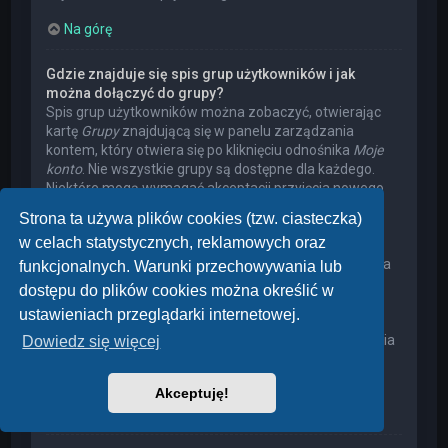
Na górę
Gdzie znajduje się spis grup użytkowników i jak
można dołączyć do grupy?
Spis grup użytkowników można zobaczyć, otwierając
kartę
Grupy
znajdującą się w panelu zarządzania
kontem, który otwiera się po kliknięciu odnośnika
Moje
konto
. Nie wszystkie grupy są dostępne dla każdego.
Niektóre mogą wymagać akceptacji przyjęcia nowego
członka, niektóre mogą być zamknięte, a jeszcze inne
Strona ta używa plików cookies (tzw. ciasteczka)
mogą mieć ukrytych członków. Użytkownik może
w celach statystycznych, reklamowych oraz
poprosić o przyjęcie do danej grupy, naciskając
odpowiedni przycisk. Prośba o przyjęcie do grupy, która
funkcjonalnych. Warunki przechowywania lub
wymaga akceptacji przyjęcia nowego członka, musi
dostępu do plików cookies można określić w
zostać zaakceptowana przez lidera grupy. Może on
ustawieniach przeglądarki internetowej.
poprosić użytkownika o podanie wyjaśnień, dlaczego
chce on dołączyć do tej grupy. W przypadku otrzymania
Dowiedz się więcej
negatywnej decyzji proszę nie nękać lidera grupy
pytaniami – widocznie miał on swoje powody.
Akceptuję!
Na górę