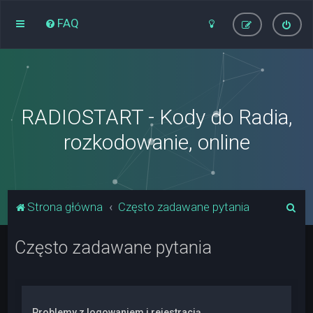
FAQ
RADIOSTART - Kody do Radia,
rozkodowanie, online
S
Strona główna
Często zadawane pytania
z
Często zadawane pytania
u
k
a
j
Problemy z logowaniem i rejestracją