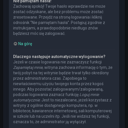
Nie pamiętam hasła!
Zachowaj spokój! Twoje hasło wprawdzie nie może
zostać odzyskane, ale bez problemu może zostać
zresetowane. Przejdź na stronę logowania i kliknij
odnośnik “Nie pamiętam hasła”. Postępuj zgodnie z
instrukcjami, a prawdopodobnie niedługo znów
będziesz móc się zalogować.
Na górę
Dlaczego następuje automatyczne wylogowanie?
Jeżeli w czasie logowania nie zaznaczysz funkcji
Zapamiętaj mnie
, witryna zachowa informację o tym, że
twój pobyt na tej witrynie będzie trwał tylko określony
przez administratora czas. Zapobiega to
niewłaściwemu użyciu twojego konta przez kogoś
innego. Aby pozostać zalogowanym/zalogowaną,
podczas logowania zaznacz funkcję
Loguj mnie
automatycznie
. Jest to niezalecane, jeżeli korzystasz z
witryny z ogólnie dostępnego komputera, np. w
bibliotece, kawiarence internetowej, sali komputerowej
w szkole lub na uczelni itp. Jeśli nie widzisz tej funkcji,
oznacza to, że administrator ją wyłączył.