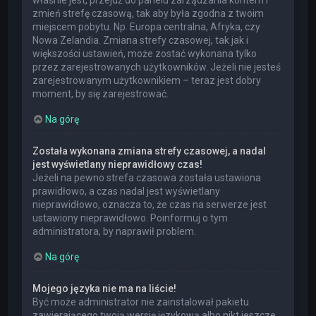
właśnie jest, przejdź do panelu zarządzania kontem i
zmień strefę czasową, tak aby była zgodna z twoim
miejscem pobytu. Np. Europa centralna, Afryka, czy
Nowa Zelandia. Zmiana strefy czasowej, tak jak i
większości ustawień, może zostać wykonana tylko
przez zarejestrowanych użytkowników. Jeżeli nie jesteś
zarejestrowanym użytkownikiem – teraz jest dobry
moment, by się zarejestrować.
Na górę
Została wykonana zmiana strefy czasowej, a nadal
jest wyświetlany nieprawidłowy czas!
Jeżeli na pewno strefa czasowa została ustawiona
prawidłowo, a czas nadal jest wyświetlany
nieprawidłowo, oznacza to, że czas na serwerze jest
ustawiony nieprawidłowo. Poinformuj o tym
administratora, by naprawił problem.
Na górę
Mojego języka nie ma na liście!
Być może administrator nie zainstalował pakietu
zawierającego twoją wersję językową albo nikt jeszcze