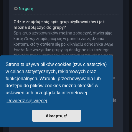
Na górę
Gdzie znajduje się spis grup użytkowników i jak
można dołączyć do grupy?
Spis grup użytkowników można zobaczyć, otwierając
kartę
Grupy
znajdującą się w panelu zarządzania
kontem, który otwiera się po kliknięciu odnośnika
Moje
konto
. Nie wszystkie grupy są dostępne dla każdego.
Niektóre mogą wymagać akceptacji przyjęcia nowego
członka, niektóre mogą być zamknięte, a jeszcze inne
Strona ta używa plików cookies (tzw. ciasteczka)
mogą mieć ukrytych członków. Użytkownik może
w celach statystycznych, reklamowych oraz
poprosić o przyjęcie do danej grupy, naciskając
odpowiedni przycisk. Prośba o przyjęcie do grupy, która
funkcjonalnych. Warunki przechowywania lub
wymaga akceptacji przyjęcia nowego członka, musi
dostępu do plików cookies można określić w
zostać zaakceptowana przez lidera grupy. Może on
ustawieniach przeglądarki internetowej.
poprosić użytkownika o podanie wyjaśnień, dlaczego
chce on dołączyć do tej grupy. W przypadku otrzymania
Dowiedz się więcej
negatywnej decyzji proszę nie nękać lidera grupy
pytaniami – widocznie miał on swoje powody.
Akceptuję!
Na górę