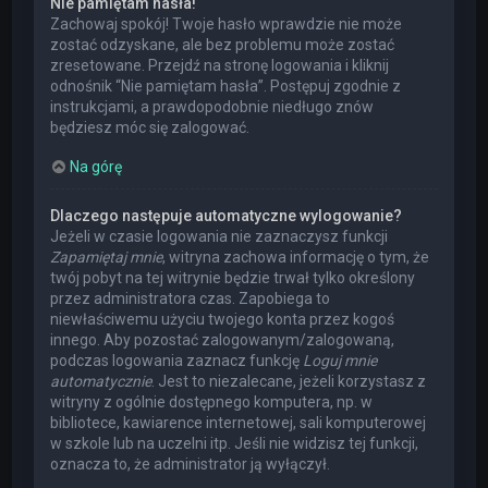
Nie pamiętam hasła!
Zachowaj spokój! Twoje hasło wprawdzie nie może
zostać odzyskane, ale bez problemu może zostać
zresetowane. Przejdź na stronę logowania i kliknij
odnośnik “Nie pamiętam hasła”. Postępuj zgodnie z
instrukcjami, a prawdopodobnie niedługo znów
będziesz móc się zalogować.
Na górę
Dlaczego następuje automatyczne wylogowanie?
Jeżeli w czasie logowania nie zaznaczysz funkcji
Zapamiętaj mnie
, witryna zachowa informację o tym, że
twój pobyt na tej witrynie będzie trwał tylko określony
przez administratora czas. Zapobiega to
niewłaściwemu użyciu twojego konta przez kogoś
innego. Aby pozostać zalogowanym/zalogowaną,
podczas logowania zaznacz funkcję
Loguj mnie
automatycznie
. Jest to niezalecane, jeżeli korzystasz z
witryny z ogólnie dostępnego komputera, np. w
bibliotece, kawiarence internetowej, sali komputerowej
w szkole lub na uczelni itp. Jeśli nie widzisz tej funkcji,
oznacza to, że administrator ją wyłączył.