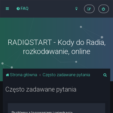
FAQ
RADIOSTART - Kody do Radia,
rozkodowanie, online
S
Strona główna
Często zadawane pytania
z
Często zadawane pytania
u
k
a
j
Problemy z logowaniem i rejestracją