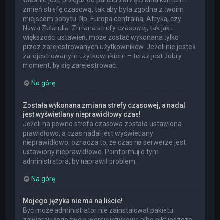
właśnie jest, przejdź do panelu zarządzania kontem i
zmień strefę czasową, tak aby była zgodna z twoim
miejscem pobytu. Np. Europa centralna, Afryka, czy
Nowa Zelandia. Zmiana strefy czasowej, tak jak i
większości ustawień, może zostać wykonana tylko
przez zarejestrowanych użytkowników. Jeżeli nie jesteś
zarejestrowanym użytkownikiem – teraz jest dobry
moment, by się zarejestrować.
Na górę
Została wykonana zmiana strefy czasowej, a nadal
jest wyświetlany nieprawidłowy czas!
Jeżeli na pewno strefa czasowa została ustawiona
prawidłowo, a czas nadal jest wyświetlany
nieprawidłowo, oznacza to, że czas na serwerze jest
ustawiony nieprawidłowo. Poinformuj o tym
administratora, by naprawił problem.
Na górę
Mojego języka nie ma na liście!
Być może administrator nie zainstalował pakietu
zawierającego twoją wersję językową albo nikt jeszcze