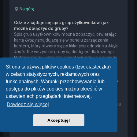
Na górę
Gdzie znajduje się spis grup użytkowników i jak
można dołączyć do grupy?
Spis grup użytkowników można zobaczyć, otwierając
kartę
Grupy
znajdującą się w panelu zarządzania
kontem, który otwiera się po kliknięciu odnośnika
Moje
konto
. Nie wszystkie grupy są dostępne dla każdego.
Niektóre mogą wymagać akceptacji przyjęcia nowego
członka, niektóre mogą być zamknięte, a jeszcze inne
Strona ta używa plików cookies (tzw. ciasteczka)
mogą mieć ukrytych członków. Użytkownik może
w celach statystycznych, reklamowych oraz
poprosić o przyjęcie do danej grupy, naciskając
odpowiedni przycisk. Prośba o przyjęcie do grupy, która
funkcjonalnych. Warunki przechowywania lub
wymaga akceptacji przyjęcia nowego członka, musi
dostępu do plików cookies można określić w
zostać zaakceptowana przez lidera grupy. Może on
ustawieniach przeglądarki internetowej.
poprosić użytkownika o podanie wyjaśnień, dlaczego
chce on dołączyć do tej grupy. W przypadku otrzymania
Dowiedz się więcej
negatywnej decyzji proszę nie nękać lidera grupy
pytaniami – widocznie miał on swoje powody.
Akceptuję!
Na górę