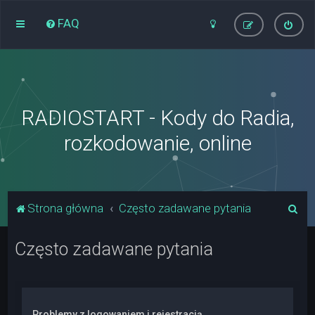
FAQ
RADIOSTART - Kody do Radia,
rozkodowanie, online
S
Strona główna
Często zadawane pytania
z
Często zadawane pytania
u
k
a
j
Problemy z logowaniem i rejestracją