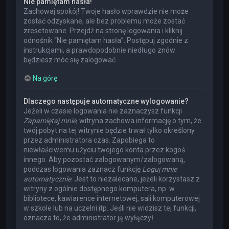
Nie pamiętam hasła!
Zachowaj spokój! Twoje hasło wprawdzie nie może
zostać odzyskane, ale bez problemu może zostać
zresetowane. Przejdź na stronę logowania i kliknij
odnośnik “Nie pamiętam hasła”. Postępuj zgodnie z
instrukcjami, a prawdopodobnie niedługo znów
będziesz móc się zalogować.
Na górę
Dlaczego następuje automatyczne wylogowanie?
Jeżeli w czasie logowania nie zaznaczysz funkcji
Zapamiętaj mnie
, witryna zachowa informację o tym, że
twój pobyt na tej witrynie będzie trwał tylko określony
przez administratora czas. Zapobiega to
niewłaściwemu użyciu twojego konta przez kogoś
innego. Aby pozostać zalogowanym/zalogowaną,
podczas logowania zaznacz funkcję
Loguj mnie
automatycznie
. Jest to niezalecane, jeżeli korzystasz z
witryny z ogólnie dostępnego komputera, np. w
bibliotece, kawiarence internetowej, sali komputerowej
w szkole lub na uczelni itp. Jeśli nie widzisz tej funkcji,
oznacza to, że administrator ją wyłączył.