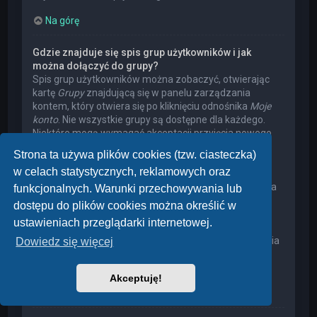
Na górę
Gdzie znajduje się spis grup użytkowników i jak
można dołączyć do grupy?
Spis grup użytkowników można zobaczyć, otwierając
kartę
Grupy
znajdującą się w panelu zarządzania
kontem, który otwiera się po kliknięciu odnośnika
Moje
konto
. Nie wszystkie grupy są dostępne dla każdego.
Niektóre mogą wymagać akceptacji przyjęcia nowego
członka, niektóre mogą być zamknięte, a jeszcze inne
Strona ta używa plików cookies (tzw. ciasteczka)
mogą mieć ukrytych członków. Użytkownik może
w celach statystycznych, reklamowych oraz
poprosić o przyjęcie do danej grupy, naciskając
odpowiedni przycisk. Prośba o przyjęcie do grupy, która
funkcjonalnych. Warunki przechowywania lub
wymaga akceptacji przyjęcia nowego członka, musi
dostępu do plików cookies można określić w
zostać zaakceptowana przez lidera grupy. Może on
ustawieniach przeglądarki internetowej.
poprosić użytkownika o podanie wyjaśnień, dlaczego
chce on dołączyć do tej grupy. W przypadku otrzymania
Dowiedz się więcej
negatywnej decyzji proszę nie nękać lidera grupy
pytaniami – widocznie miał on swoje powody.
Akceptuję!
Na górę