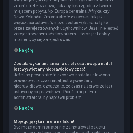
właśnie jest, przejdź do panelu zarządzania kontem i
zmień strefę czasową, tak aby była zgodna z twoim
miejscem pobytu. Np. Europa centralna, Afryka, czy
Nowa Zelandia. Zmiana strefy czasowej, tak jak i
większości ustawień, może zostać wykonana tylko
przez zarejestrowanych użytkowników. Jeżeli nie jesteś
zarejestrowanym użytkownikiem – teraz jest dobry
moment, by się zarejestrować.
Na górę
Została wykonana zmiana strefy czasowej, a nadal
jest wyświetlany nieprawidłowy czas!
Jeżeli na pewno strefa czasowa została ustawiona
prawidłowo, a czas nadal jest wyświetlany
nieprawidłowo, oznacza to, że czas na serwerze jest
ustawiony nieprawidłowo. Poinformuj o tym
administratora, by naprawił problem.
Na górę
Mojego języka nie ma na liście!
Być może administrator nie zainstalował pakietu
zawierającego twoją wersję językową albo nikt jeszcze