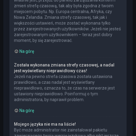
właśnie jest, przejdź do panelu zarządzania kontem i
zmień strefę czasową, tak aby była zgodna z twoim
miejscem pobytu. Np. Europa centralna, Afryka, czy
Nowa Zelandia. Zmiana strefy czasowej, tak jak i
większości ustawień, może zostać wykonana tylko
przez zarejestrowanych użytkowników. Jeżeli nie jesteś
zarejestrowanym użytkownikiem – teraz jest dobry
moment, by się zarejestrować.
Na górę
Została wykonana zmiana strefy czasowej, a nadal
jest wyświetlany nieprawidłowy czas!
Jeżeli na pewno strefa czasowa została ustawiona
prawidłowo, a czas nadal jest wyświetlany
nieprawidłowo, oznacza to, że czas na serwerze jest
ustawiony nieprawidłowo. Poinformuj o tym
administratora, by naprawił problem.
Na górę
Mojego języka nie ma na liście!
Być może administrator nie zainstalował pakietu
zawierającego twoją wersję językową albo nikt jeszcze