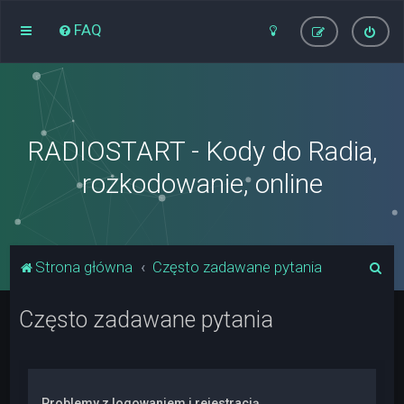
FAQ
RADIOSTART - Kody do Radia,
rozkodowanie, online
S
Strona główna
Często zadawane pytania
z
Często zadawane pytania
u
k
a
j
Problemy z logowaniem i rejestracją