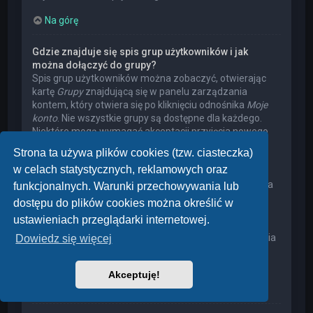
Na górę
Gdzie znajduje się spis grup użytkowników i jak
można dołączyć do grupy?
Spis grup użytkowników można zobaczyć, otwierając
kartę
Grupy
znajdującą się w panelu zarządzania
kontem, który otwiera się po kliknięciu odnośnika
Moje
konto
. Nie wszystkie grupy są dostępne dla każdego.
Niektóre mogą wymagać akceptacji przyjęcia nowego
członka, niektóre mogą być zamknięte, a jeszcze inne
Strona ta używa plików cookies (tzw. ciasteczka)
mogą mieć ukrytych członków. Użytkownik może
w celach statystycznych, reklamowych oraz
poprosić o przyjęcie do danej grupy, naciskając
odpowiedni przycisk. Prośba o przyjęcie do grupy, która
funkcjonalnych. Warunki przechowywania lub
wymaga akceptacji przyjęcia nowego członka, musi
dostępu do plików cookies można określić w
zostać zaakceptowana przez lidera grupy. Może on
ustawieniach przeglądarki internetowej.
poprosić użytkownika o podanie wyjaśnień, dlaczego
chce on dołączyć do tej grupy. W przypadku otrzymania
Dowiedz się więcej
negatywnej decyzji proszę nie nękać lidera grupy
pytaniami – widocznie miał on swoje powody.
Akceptuję!
Na górę