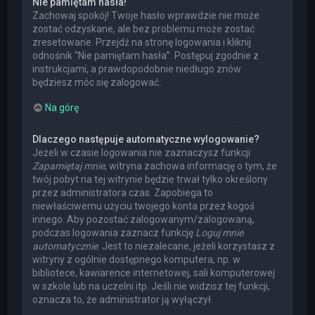
Nie pamiętam hasła!
Zachowaj spokój! Twoje hasło wprawdzie nie może
zostać odzyskane, ale bez problemu może zostać
zresetowane. Przejdź na stronę logowania i kliknij
odnośnik “Nie pamiętam hasła”. Postępuj zgodnie z
instrukcjami, a prawdopodobnie niedługo znów
będziesz móc się zalogować.
Na górę
Dlaczego następuje automatyczne wylogowanie?
Jeżeli w czasie logowania nie zaznaczysz funkcji
Zapamiętaj mnie
, witryna zachowa informację o tym, że
twój pobyt na tej witrynie będzie trwał tylko określony
przez administratora czas. Zapobiega to
niewłaściwemu użyciu twojego konta przez kogoś
innego. Aby pozostać zalogowanym/zalogowaną,
podczas logowania zaznacz funkcję
Loguj mnie
automatycznie
. Jest to niezalecane, jeżeli korzystasz z
witryny z ogólnie dostępnego komputera, np. w
bibliotece, kawiarence internetowej, sali komputerowej
w szkole lub na uczelni itp. Jeśli nie widzisz tej funkcji,
oznacza to, że administrator ją wyłączył.