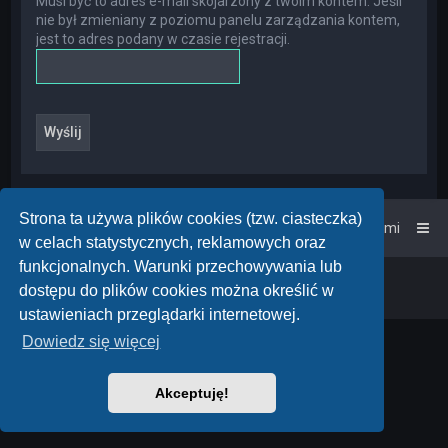
Musi być to adres e-mail skojarzony z twoim kontem. Jeśli
nie był zmieniany z poziomu panelu zarządzania kontem,
jest to adres podany w czasie rejestracji.
Strona ta używa plików cookies (tzw. ciasteczka)
Strona główna
Kontakt z nami
w celach statystycznych, reklamowych oraz
funkcjonalnych. Warunki przechowywania lub
Powered by
phpBB
™
• Design by
PlanetStyles
dostępu do plików cookies można określić w
Polski pakiet językowy dostarcza
phpBB.pl
ustawieniach przeglądarki internetowej.
Dowiedz się więcej
Akceptuję!