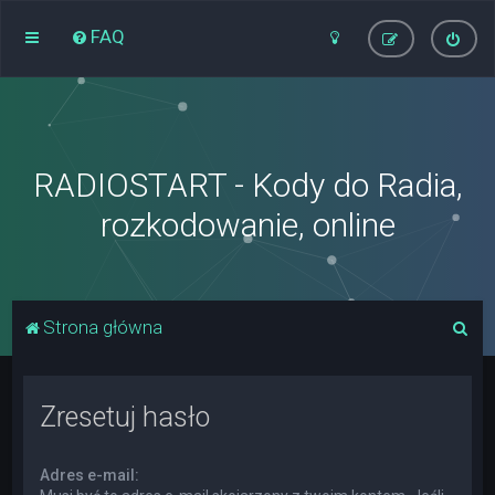
FAQ
RADIOSTART - Kody do Radia,
rozkodowanie, online
S
Strona główna
z
u
Zresetuj hasło
k
a
Adres e-mail:
j