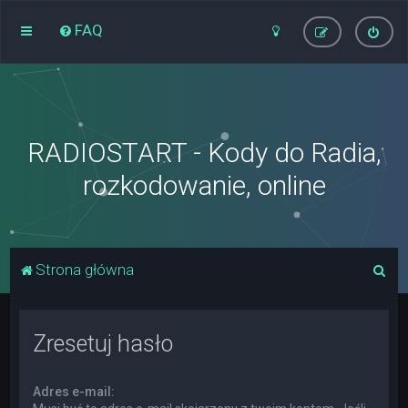
FAQ
RADIOSTART - Kody do Radia,
rozkodowanie, online
S
Strona główna
z
u
Zresetuj hasło
k
a
Adres e-mail:
j