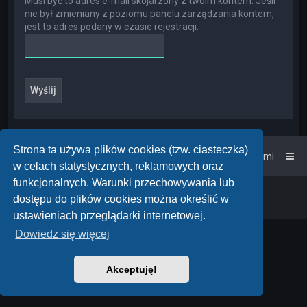
Musi być to adres e-mail skojarzony z twoim kontem. Jeśli
nie był zmieniany z poziomu panelu zarządzania kontem,
jest to adres podany w czasie rejestracji.
Strona ta używa plików cookies (tzw. ciasteczka)
Strona główna
Kontakt z nami
w celach statystycznych, reklamowych oraz
funkcjonalnych. Warunki przechowywania lub
Powered by
phpBB
™
• Design by
PlanetStyles
dostępu do plików cookies można określić w
Polski pakiet językowy dostarcza
phpBB.pl
ustawieniach przeglądarki internetowej.
Dowiedz się więcej
Akceptuję!