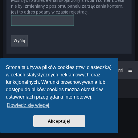
Musi być to adres e-mail skojarzony z twoim kontem. Jeśli
nie był zmieniany z poziomu panelu zarządzania kontem,
jest to adres podany w czasie rejestracji.
Strona ta używa plików cookies (tzw. ciasteczka)
Strona główna
Kontakt z nami
w celach statystycznych, reklamowych oraz
funkcjonalnych. Warunki przechowywania lub
Powered by
phpBB
™
• Design by
PlanetStyles
dostępu do plików cookies można określić w
Polski pakiet językowy dostarcza
phpBB.pl
ustawieniach przeglądarki internetowej.
Dowiedz się więcej
Akceptuję!