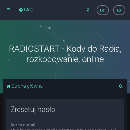
FAQ
RADIOSTART - Kody do Radia,
rozkodowanie, online
S
Strona główna
z
u
Zresetuj hasło
k
a
Adres e-mail:
j