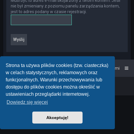
Musi być to adres e-mail skojarzony z twoim kontem. Jeśli
nie był zmieniany z poziomu panelu zarządzania kontem,
jest to adres podany w czasie rejestracji.
Strona ta używa plików cookies (tzw. ciasteczka)
Strona główna
Kontakt z nami
w celach statystycznych, reklamowych oraz
funkcjonalnych. Warunki przechowywania lub
Powered by
phpBB
™
• Design by
PlanetStyles
dostępu do plików cookies można określić w
Polski pakiet językowy dostarcza
phpBB.pl
ustawieniach przeglądarki internetowej.
Dowiedz się więcej
Akceptuję!