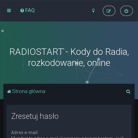
FAQ
RADIOSTART - Kody do Radia,
rozkodowanie, online
S
Strona główna
z
u
Zresetuj hasło
k
a
Adres e-mail:
j