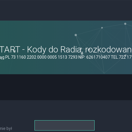
ART - Kody do Radia, rozkodowanie
ąg PL 73 1160 2202 0000 0005 1513 7293 NIP: 6261710407 TEL.722 1
nie był