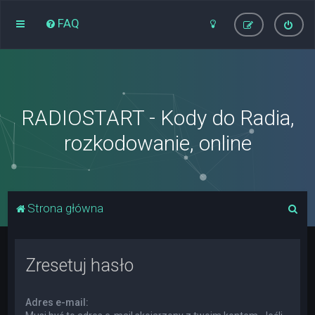
FAQ
RADIOSTART - Kody do Radia,
rozkodowanie, online
S
Strona główna
z
u
Zresetuj hasło
k
a
Adres e-mail:
j