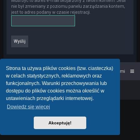
Musi być to adres e-mail skojarzony z twoim kontem. Jeśli
nie był zmieniany z poziomu panelu zarządzania kontem,
jest to adres podany w czasie rejestracji.
Strona ta używa plików cookies (tzw. ciasteczka)
Strona główna
Kontakt z nami
w celach statystycznych, reklamowych oraz
funkcjonalnych. Warunki przechowywania lub
Powered by
phpBB
™
• Design by
PlanetStyles
dostępu do plików cookies można określić w
Polski pakiet językowy dostarcza
phpBB.pl
ustawieniach przeglądarki internetowej.
Dowiedz się więcej
Akceptuję!