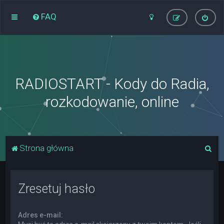
FAQ
RADIOSTART - Kody do Radia,
rozkodowanie, online
S
Strona główna
z
u
Zresetuj hasło
k
a
Adres e-mail:
j