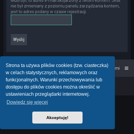
Musi być to adres e-mail skojarzony z twoim kontem. Jeśli
nie był zmieniany z poziomu panelu zarządzania kontem,
jest to adres podany w czasie rejestracji.
Strona ta używa plików cookies (tzw. ciasteczka)
Strona główna
Kontakt z nami
w celach statystycznych, reklamowych oraz
funkcjonalnych. Warunki przechowywania lub
Powered by
phpBB
™
• Design by
PlanetStyles
dostępu do plików cookies można określić w
Polski pakiet językowy dostarcza
phpBB.pl
ustawieniach przeglądarki internetowej.
Dowiedz się więcej
Akceptuję!