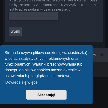
Musi być to adres e-mail skojarzony z twoim kontem. Jeśli
nie był zmieniany z poziomu panelu zarządzania kontem,
jest to adres podany w czasie rejestracji.
Strona ta używa plików cookies (tzw. ciasteczka)
Strona główna
Kontakt z nami
w celach statystycznych, reklamowych oraz
funkcjonalnych. Warunki przechowywania lub
Powered by
phpBB
™
• Design by
PlanetStyles
dostępu do plików cookies można określić w
Polski pakiet językowy dostarcza
phpBB.pl
ustawieniach przeglądarki internetowej.
Dowiedz się więcej
Akceptuję!