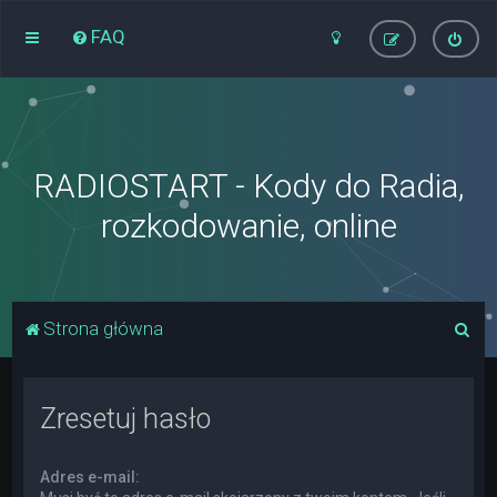
FAQ
RADIOSTART - Kody do Radia,
rozkodowanie, online
S
Strona główna
z
u
Zresetuj hasło
k
a
Adres e-mail:
j