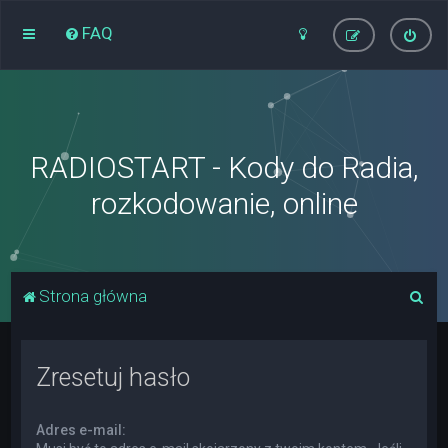
FAQ
RADIOSTART - Kody do Radia,
rozkodowanie, online
S
Strona główna
z
u
Zresetuj hasło
k
a
Adres e-mail:
j