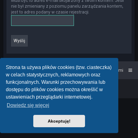
Musi być to adres e-mail skojarzony z twoim kontem. Jeśli
nie był zmieniany z poziomu panelu zarządzania kontem,
jest to adres podany w czasie rejestracji.
Strona ta używa plików cookies (tzw. ciasteczka)
Strona główna
Kontakt z nami
w celach statystycznych, reklamowych oraz
funkcjonalnych. Warunki przechowywania lub
Powered by
phpBB
™
• Design by
PlanetStyles
dostępu do plików cookies można określić w
Polski pakiet językowy dostarcza
phpBB.pl
ustawieniach przeglądarki internetowej.
Dowiedz się więcej
Akceptuję!