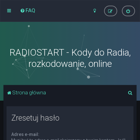
FAQ
RADIOSTART - Kody do Radia,
rozkodowanie, online
S
Strona główna
z
u
Zresetuj hasło
k
a
Adres e-mail:
j