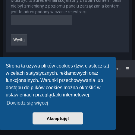
Musi być to adres e-mail skojarzony z twoim kontem. Jeśli
nie był zmieniany z poziomu panelu zarządzania kontem,
jest to adres podany w czasie rejestracji.
Strona ta używa plików cookies (tzw. ciasteczka)
Strona główna
Kontakt z nami
w celach statystycznych, reklamowych oraz
funkcjonalnych. Warunki przechowywania lub
Powered by
phpBB
™
• Design by
PlanetStyles
dostępu do plików cookies można określić w
Polski pakiet językowy dostarcza
phpBB.pl
ustawieniach przeglądarki internetowej.
Dowiedz się więcej
Akceptuję!