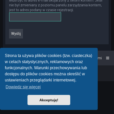
Musi być to adres e-mail skojarzony z twoim kontem. Jeśli
nie był zmieniany z poziomu panelu zarządzania kontem,
jest to adres podany w czasie rejestracji.
Strona ta używa plików cookies (tzw. ciasteczka)
Strona główna
Kontakt z nami
w celach statystycznych, reklamowych oraz
funkcjonalnych. Warunki przechowywania lub
Powered by
phpBB
™
• Design by
PlanetStyles
dostępu do plików cookies można określić w
Polski pakiet językowy dostarcza
phpBB.pl
ustawieniach przeglądarki internetowej.
Dowiedz się więcej
Akceptuję!