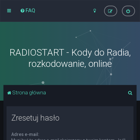
FAQ
RADIOSTART - Kody do Radia,
rozkodowanie, online
S
Strona główna
z
u
Zresetuj hasło
k
a
Adres e-mail:
j