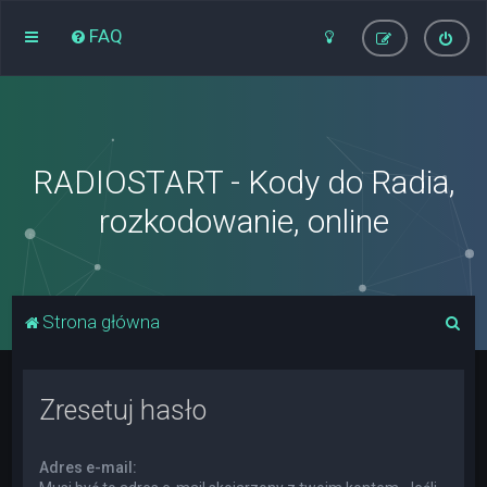
FAQ
RADIOSTART - Kody do Radia,
rozkodowanie, online
S
Strona główna
z
u
Zresetuj hasło
k
a
Adres e-mail:
j