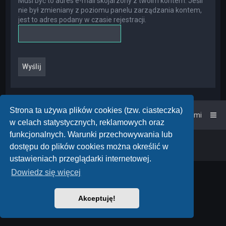
Musi być to adres e-mail skojarzony z twoim kontem. Jeśli
nie był zmieniany z poziomu panelu zarządzania kontem,
jest to adres podany w czasie rejestracji.
Strona ta używa plików cookies (tzw. ciasteczka)
Strona główna
Kontakt z nami
w celach statystycznych, reklamowych oraz
funkcjonalnych. Warunki przechowywania lub
Powered by
phpBB
™
• Design by
PlanetStyles
dostępu do plików cookies można określić w
Polski pakiet językowy dostarcza
phpBB.pl
ustawieniach przeglądarki internetowej.
Dowiedz się więcej
Akceptuję!