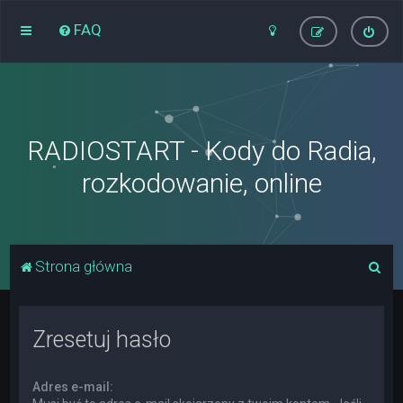
FAQ
RADIOSTART - Kody do Radia,
rozkodowanie, online
S
Strona główna
z
u
Zresetuj hasło
k
a
Adres e-mail:
j