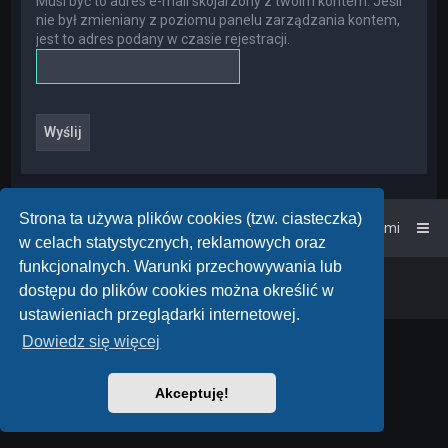
Musi być to adres e-mail skojarzony z twoim kontem. Jeśli
nie był zmieniany z poziomu panelu zarządzania kontem,
jest to adres podany w czasie rejestracji.
Strona ta używa plików cookies (tzw. ciasteczka)
Strona główna
Kontakt z nami
w celach statystycznych, reklamowych oraz
funkcjonalnych. Warunki przechowywania lub
Powered by
phpBB
™
• Design by
PlanetStyles
dostępu do plików cookies można określić w
Polski pakiet językowy dostarcza
phpBB.pl
ustawieniach przeglądarki internetowej.
Dowiedz się więcej
Akceptuję!