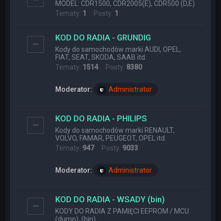
MODEL: CDR1500, CDR2005(E), CDR500 (D,E)
Tematy:
1
Posty:
1
KOD DO RADIA - GRUNDIG
Kody do samochodów marki AUDI, OPEL,
FIAT, SEAT, SKODA, SAAB itd.
Tematy:
1514
Posty:
8380
Moderator:
Administrator
KOD DO RADIA - PHILIPS
Kody do samochodów marki RENAULT,
VOLVO, FAMAR, PEUGEOT, OPEL itd.
Tematy:
947
Posty:
9033
Moderator:
Administrator
KOD DO RADIA - WSADY (bin)
KODY DO RADIA Z PAMIĘCI EEPROM / MCU
(dump), (bin)