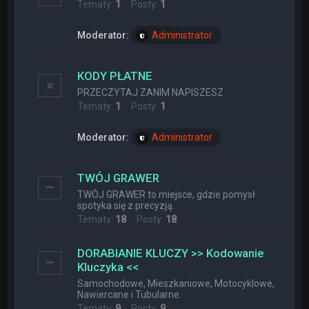
Tematy:
1
Posty:
1
Moderator:
Administrator
KODY PŁATNE
PRZECZYTAJ ZANIM NAPISZESZ
Tematy:
1
Posty:
1
Moderator:
Administrator
TWÓJ GRAWER
TWÓJ GRAWER to miejsce, gdzie pomysł
spotyka się z precyzją.
Tematy:
18
Posty:
18
DORABIANIE KLUCZY >> Kodowanie
Kluczyka <<
Samochodowe, Mieszkaniowe, Motocyklowe,
Nawiercane i Tubularne.
Tematy:
9
Posty:
9