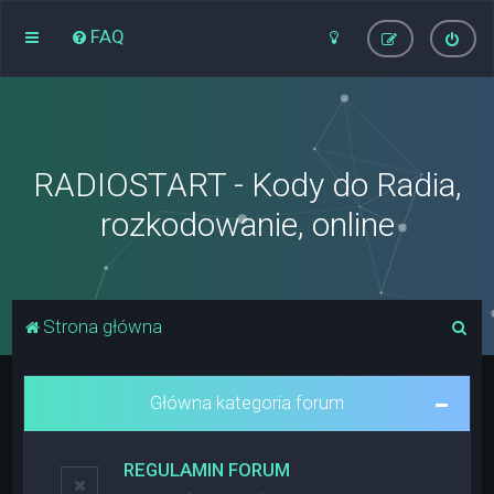
FAQ
RADIOSTART - Kody do Radia,
rozkodowanie, online
S
Strona główna
z
u
Główna kategoria forum
k
a
REGULAMIN FORUM
j