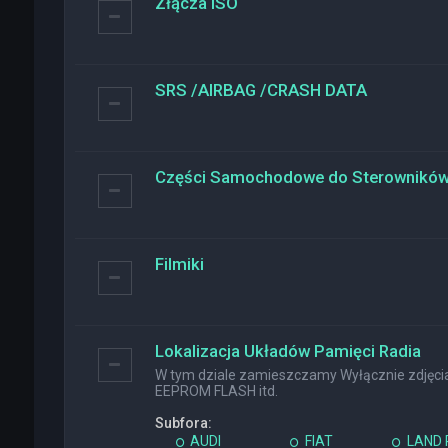
Złącza ISO
SRS /AIRBAG /CRASH DATA
Części Samochodowe do Sterownikó
Filmiki
Lokalizacja Układów Pamięci Radia
W tym dziale zamieszczamy Wyłącznie zdjęcia 
EEPROM FLASH itd.
Subfora:
AUDI
FIAT
LAND 