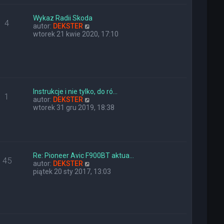
e
w
t
s
l
z
Wykaz Radii Skoda
4
n
y
W
autor:
DEKSTER
a
p
y
wtorek 21 kwie 2020, 17:10
j
o
ś
n
s
w
o
t
i
w
e
s
t
z
l
y
n
Instrukcje i nie tylko, do ró…
1
p
a
W
autor:
DEKSTER
o
j
y
wtorek 31 gru 2019, 18:38
s
n
ś
t
o
w
w
i
s
e
z
t
y
l
Re: Pioneer Avic F900BT aktua…
45
p
n
W
autor:
DEKSTER
o
a
y
piątek 20 sty 2017, 13:03
s
j
ś
t
n
w
o
i
w
e
s
t
z
l