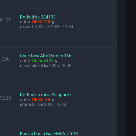
a
i
z
j
e
y
n
t
p
o
l
Re: kod do BE4103
o
10127
w
W
n
autor:
DEKSTER
s
s
y
a
czwartek 06 sie 2026, 11:34
t
z
ś
j
y
w
n
p
i
o
o
e
w
s
t
s
t
l
z
Code Navi Alfa Romeo 166
1050
n
W
y
autor:
Standa125
a
y
p
niedziela 26 lip 2026, 18:02
j
ś
o
n
w
s
o
i
t
w
e
s
t
z
l
Re: Kod do radia Blaupunkt
29229
y
W
n
autor:
DEKSTER
p
y
a
środa 05 sie 2026, 13:03
o
ś
j
s
w
n
t
i
o
e
w
t
s
l
z
Kod do Radia Fiat EMEA 7" (PR…