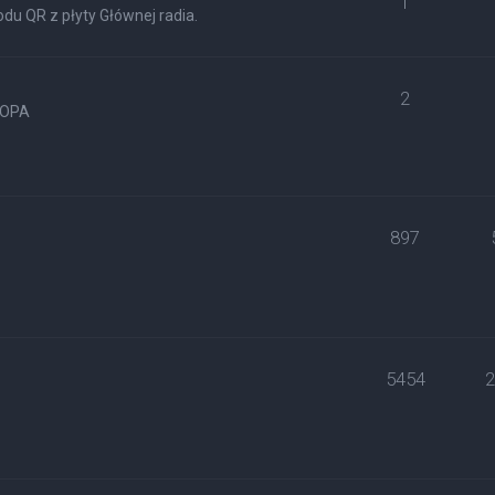
1
du QR z płyty Głównej radia.
2
ROPA
897
5454