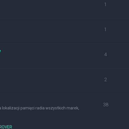
1
1
w
4
2
38
lokalizacji pamięci radia wszystkich marek,
ROVER