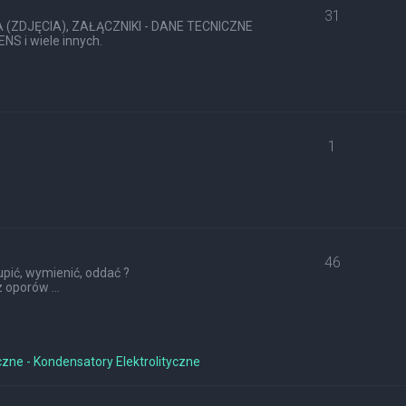
31
ZDJĘCIA), ZAŁĄCZNIKI - DANE TECNICZNE
S i wiele innych.
1
46
pić, wymienić, oddać ?
 oporów ...
czne - Kondensatory Elektrolityczne