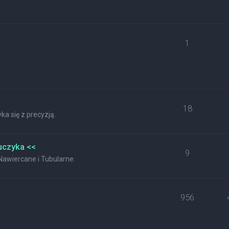
1
18
a się z precyzją.
uczyka <<
9
wiercane i Tubularne.
956