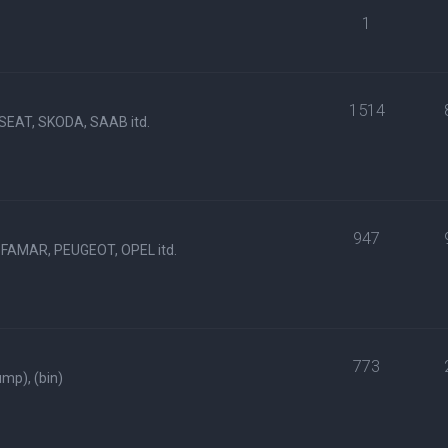
1
1514
SEAT, SKODA, SAAB itd.
947
FAMAR, PEUGEOT, OPEL itd.
773
p), (bin)