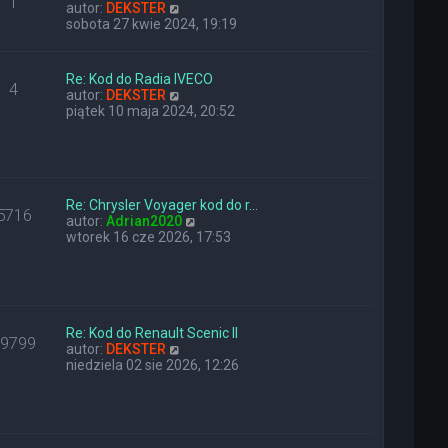
1
n
W
y
autor:
DEKSTER
a
y
p
sobota 27 kwie 2024, 19:19
j
ś
o
n
w
s
o
i
t
Re: Kod do Radia IVECO
4
w
e
W
autor:
DEKSTER
s
t
y
piątek 10 maja 2024, 20:52
z
l
ś
y
n
w
p
a
i
o
j
e
s
n
t
t
o
Re: Chrysler Voyager kod do r…
l
5716
w
W
autor:
Adrian2020
n
s
y
wtorek 16 cze 2026, 17:53
a
z
ś
j
y
w
n
p
i
o
o
e
w
s
t
s
t
l
Re: Kod do Renault Scenic II
z
29799
W
n
autor:
DEKSTER
y
y
a
niedziela 02 sie 2026, 12:26
p
ś
j
o
w
n
s
i
o
t
e
w
t
s