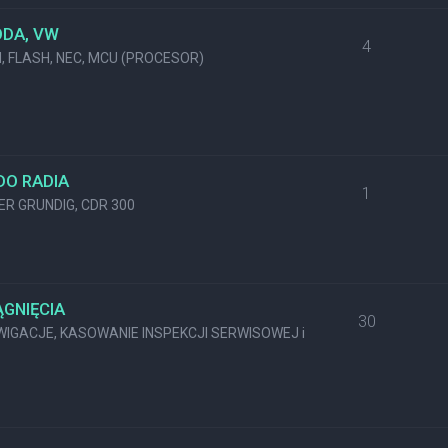
ODA, VW
4
M, FLASH, NEC, MCU (PROCESOR)
DO RADIA
1
KER GRUNDIG, CDR 300
GNIĘCIA
30
GACJE, KASOWANIE INSPEKCJI SERWISOWEJ i