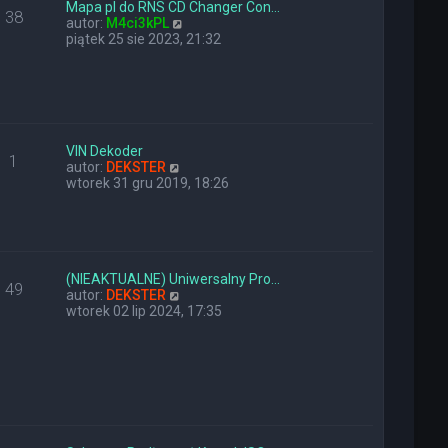
y
n
Mapa pl do RNS CD Changer Con…
38
p
a
W
autor:
M4ci3kPL
o
j
y
piątek 25 sie 2023, 21:32
s
n
ś
t
o
w
w
i
s
e
z
t
y
l
p
n
VIN Dekoder
1
o
W
a
autor:
DEKSTER
s
y
j
wtorek 31 gru 2019, 18:26
t
ś
n
w
o
i
w
e
s
t
z
l
y
(NIEAKTUALNE) Uniwersalny Pro…
49
n
W
p
autor:
DEKSTER
a
y
o
wtorek 02 lip 2024, 17:35
j
ś
s
n
w
t
o
i
w
e
s
t
z
l
y
n
p
a