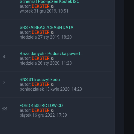
Schemat Podłączeń Kostek ISO …
o
j
1
W
autor:
DEKSTER
s
n
y
wtorek 31 gru 2019, 18:51
t
o
ś
w
w
s
i
z
SRS /AIRBAG /CRASH DATA
1
e
y
W
autor:
DEKSTER
t
p
y
niedziela 27 sty 2019, 18:20
l
o
ś
n
s
w
a
t
i
Baza danych - Poduszka powiet…
j
4
e
W
autor:
DEKSTER
n
t
y
niedziela 26 sty 2020, 11:23
o
l
ś
w
n
w
s
a
i
z
RNS 315 odczyt kodu.
j
2
e
y
W
autor:
DEKSTER
n
t
p
y
poniedziałek 13 kwie 2020, 14:23
o
l
o
ś
w
n
s
w
s
a
t
i
z
FORD 4500 BC LOW CD
j
38
e
y
W
autor:
DEKSTER
n
t
p
y
piątek 16 gru 2022, 17:39
o
l
o
ś
w
n
s
w
s
a
t
i
z
j