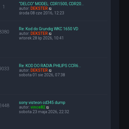
l
z
"DELCO" MODEL: CDR1500, CDR20…
1
n
W
y
autor:
DEKSTER
a
y
p
środa 08 cze 2016, 12:23
j
ś
o
n
w
s
o
i
t
Re: Kod do Grundig WKC 1650 VD
8380
w
e
W
autor:
DEKSTER
s
t
y
wtorek 28 lip 2026, 10:41
z
l
ś
y
n
w
p
a
i
o
j
e
s
n
t
t
o
l
Re: KOD DO RADIA PHILIPS CCR6…
9033
w
n
W
autor:
DEKSTER
s
a
y
sobota 01 sie 2026, 07:38
z
j
ś
y
n
w
p
o
i
o
w
e
s
s
t
t
z
l
sony visteon cd345 dump
2448
W
y
n
autor:
vince82
y
p
a
sobota 23 maja 2026, 22:32
ś
o
j
w
s
n
i
t
o