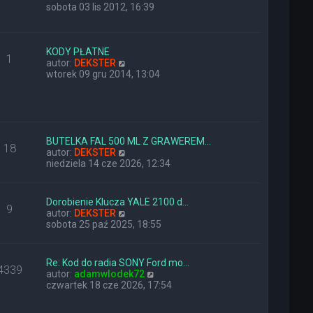
y
sobota 03 lis 2012, 16:39
ś
w
i
e
KODY PŁATNE
1
t
W
autor:
DEKSTER
l
y
wtorek 09 gru 2014, 13:04
n
ś
a
w
j
i
n
e
o
t
w
l
BUTELKA FAL 500 ML Z GRAWEREM…
18
s
n
W
autor:
DEKSTER
z
a
y
niedziela 14 cze 2026, 12:34
y
j
ś
p
n
w
o
o
i
Dorobienie Klucza YALE 2100 d…
9
s
w
e
W
autor:
DEKSTER
t
s
t
y
sobota 25 paź 2025, 18:55
z
l
ś
y
n
w
p
a
i
Re: Kod do radia SONY Ford mo…
o
j
4339
e
W
autor:
adamwlodek72
s
n
t
y
czwartek 18 cze 2026, 17:54
t
o
l
ś
w
n
w
s