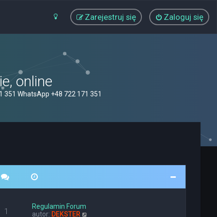
Zarejestruj się
Zaloguj się
, online
71 351 WhatsApp +48 722 171 351
Regulamin Forum
1
W
autor:
DEKSTER