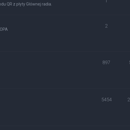
1
du QR z płyty Głównej radia.
2
ROPA
897
5454