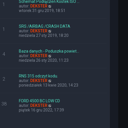
Schemat Podłączeń Kostek ISO …
o
j
1
W
autor:
DEKSTER
s
n
y
wtorek 31 gru 2019, 18:51
t
o
ś
w
w
s
i
z
SRS /AIRBAG /CRASH DATA
1
e
y
W
autor:
DEKSTER
t
p
y
niedziela 27 sty 2019, 18:20
l
o
ś
n
s
w
a
t
i
Baza danych - Poduszka powiet…
j
4
e
W
autor:
DEKSTER
n
t
y
niedziela 26 sty 2020, 11:23
o
l
ś
w
n
w
s
a
i
z
RNS 315 odczyt kodu.
j
2
e
y
W
autor:
DEKSTER
n
t
p
y
poniedziałek 13 kwie 2020, 14:23
o
l
o
ś
w
n
s
w
s
a
t
i
z
FORD 4500 BC LOW CD
j
38
e
y
W
autor:
DEKSTER
n
t
p
y
piątek 16 gru 2022, 17:39
o
l
o
ś
w
n
s
w
s
a
t
i
z
j