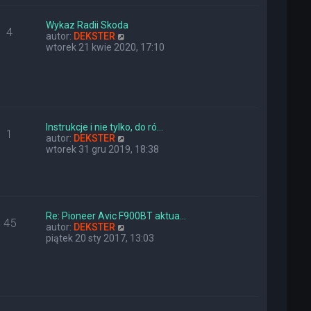
e
w
t
s
l
z
Wykaz Radii Skoda
4
n
y
W
autor:
DEKSTER
a
p
y
wtorek 21 kwie 2020, 17:10
j
o
ś
n
s
w
o
t
i
w
e
s
t
z
l
y
n
Instrukcje i nie tylko, do ró…
1
p
a
W
autor:
DEKSTER
o
j
y
wtorek 31 gru 2019, 18:38
s
n
ś
t
o
w
w
i
s
e
z
t
y
l
Re: Pioneer Avic F900BT aktua…
45
p
n
W
autor:
DEKSTER
o
a
y
piątek 20 sty 2017, 13:03
s
j
ś
t
n
w
o
i
w
e
s
t
z
l