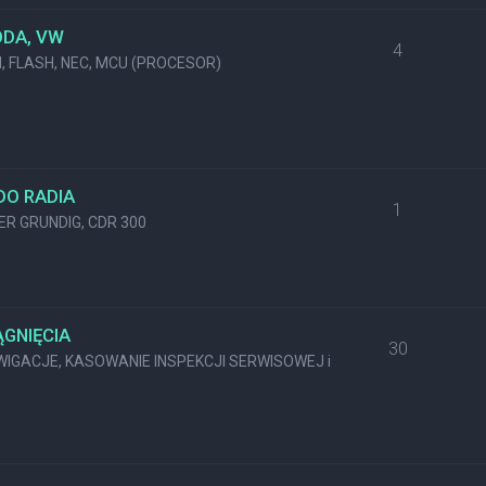
ODA, VW
4
M, FLASH, NEC, MCU (PROCESOR)
DO RADIA
1
KER GRUNDIG, CDR 300
GNIĘCIA
30
GACJE, KASOWANIE INSPEKCJI SERWISOWEJ i