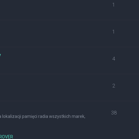
1
1
w
4
2
38
lokalizacji pamięci radia wszystkich marek,
ROVER