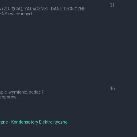
31
ZDJĘCIA), ZAŁĄCZNIKI - DANE TECNICZNE
S i wiele innych.
1
46
pić, wymienić, oddać ?
 oporów ...
czne - Kondensatory Elektrolityczne