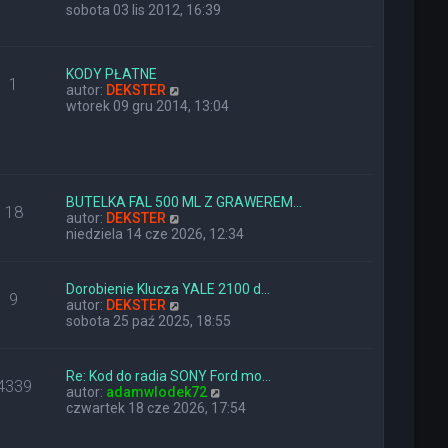
y
sobota 03 lis 2012, 16:39
ś
w
i
e
KODY PŁATNE
1
t
W
autor:
DEKSTER
l
y
wtorek 09 gru 2014, 13:04
n
ś
a
w
j
i
n
e
o
t
w
l
BUTELKA FAL 500 ML Z GRAWEREM…
18
s
n
W
autor:
DEKSTER
z
a
y
niedziela 14 cze 2026, 12:34
y
j
ś
p
n
w
o
o
i
Dorobienie Klucza YALE 2100 d…
9
s
w
e
W
autor:
DEKSTER
t
s
t
y
sobota 25 paź 2025, 18:55
z
l
ś
y
n
w
p
a
i
Re: Kod do radia SONY Ford mo…
o
j
4339
e
W
autor:
adamwlodek72
s
n
t
y
czwartek 18 cze 2026, 17:54
t
o
l
ś
w
n
w
s