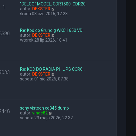
l
z
"DELCO" MODEL: CDR1500, CDR20…
1
n
W
y
autor:
DEKSTER
a
y
p
środa 08 cze 2016, 12:23
j
ś
o
n
w
s
o
i
t
Re: Kod do Grundig WKC 1650 VD
8380
w
e
W
autor:
DEKSTER
s
t
y
wtorek 28 lip 2026, 10:41
z
l
ś
y
n
w
p
a
i
o
j
e
s
n
t
t
o
l
Re: KOD DO RADIA PHILIPS CCR6…
9033
w
n
W
autor:
DEKSTER
s
a
y
sobota 01 sie 2026, 07:38
z
j
ś
y
n
w
p
o
i
o
w
e
s
s
t
t
z
l
sony visteon cd345 dump
2448
W
y
n
autor:
vince82
y
p
a
sobota 23 maja 2026, 22:32
ś
o
j
w
s
n
i
t
o