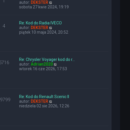
1
n
W
y
autor:
DEKSTER
a
y
p
sobota 27 kwie 2024, 19:19
j
ś
o
n
w
s
o
i
t
Re: Kod do Radia IVECO
4
w
e
W
autor:
DEKSTER
s
t
y
piątek 10 maja 2024, 20:52
z
l
ś
y
n
w
p
a
i
o
j
e
s
n
t
t
o
Re: Chrysler Voyager kod do r…
l
5716
w
W
autor:
Adrian2020
n
s
y
wtorek 16 cze 2026, 17:53
a
z
ś
j
y
w
n
p
i
o
o
e
w
s
t
s
t
l
Re: Kod do Renault Scenic II
z
29799
W
n
autor:
DEKSTER
y
y
a
niedziela 02 sie 2026, 12:26
p
ś
j
o
w
n
s
i
o
t
e
w
t
s