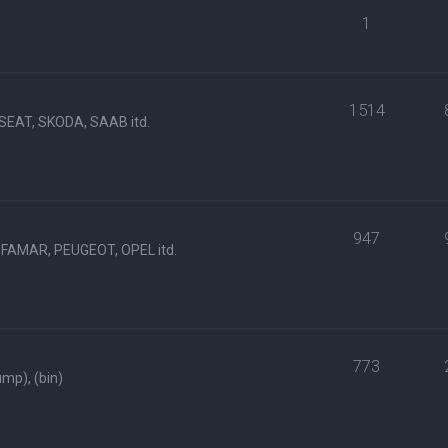
1
1514
SEAT, SKODA, SAAB itd.
947
FAMAR, PEUGEOT, OPEL itd.
773
p), (bin)