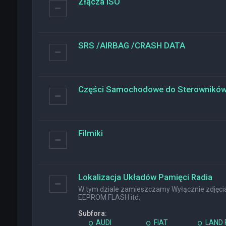
Złącza ISO
SRS /AIRBAG /CRASH DATA
Części Samochodowe do Sterownikó
Filmiki
Lokalizacja Układów Pamięci Radia
W tym dziale zamieszczamy Wyłącznie zdjęcia 
EEPROM FLASH itd.
Subfora:
AUDI
FIAT
LAND 