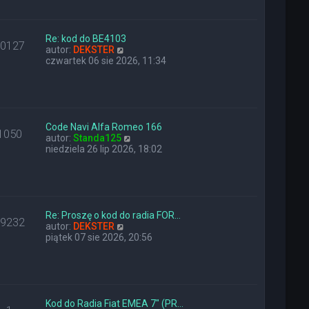
a
i
z
j
e
y
n
t
p
o
l
Re: kod do BE4103
o
10127
w
W
n
autor:
DEKSTER
s
s
y
a
czwartek 06 sie 2026, 11:34
t
z
ś
j
y
w
n
p
i
o
o
e
w
s
t
s
t
l
z
Code Navi Alfa Romeo 166
1050
n
W
y
autor:
Standa125
a
y
p
niedziela 26 lip 2026, 18:02
j
ś
o
n
w
s
o
i
t
w
e
s
t
z
l
Re: Proszę o kod do radia FOR…
29232
y
W
n
autor:
DEKSTER
p
y
a
piątek 07 sie 2026, 20:56
o
ś
j
s
w
n
t
i
o
e
w
t
s
l
z
Kod do Radia Fiat EMEA 7" (PR…