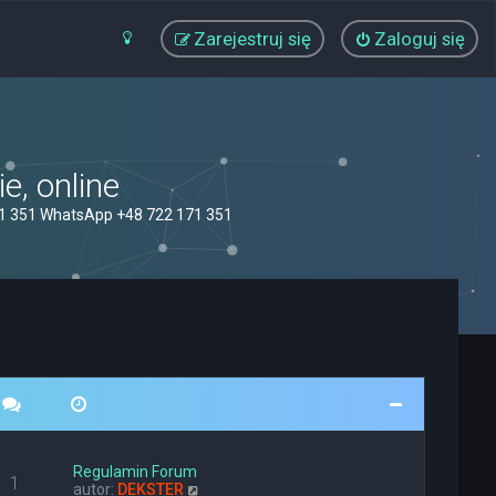
Zarejestruj się
Zaloguj się
, online
71 351 WhatsApp +48 722 171 351
Regulamin Forum
1
W
autor:
DEKSTER