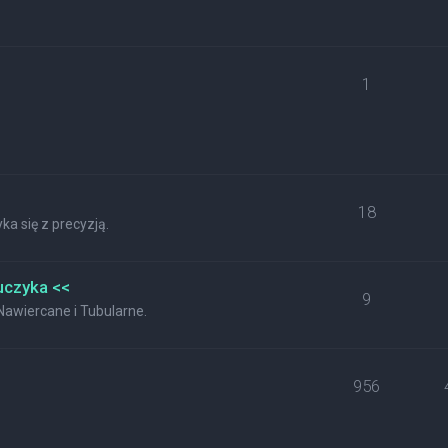
1
18
a się z precyzją.
uczyka <<
9
wiercane i Tubularne.
956