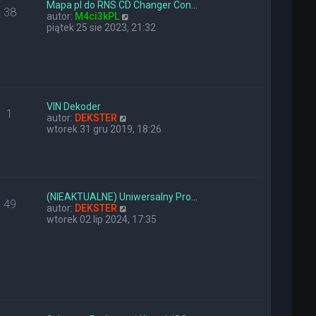
y
n
Mapa pl do RNS CD Changer Con…
38
p
a
W
autor:
M4ci3kPL
o
j
y
piątek 25 sie 2023, 21:32
s
n
ś
t
o
w
w
i
s
e
z
t
y
l
p
n
VIN Dekoder
1
o
W
a
autor:
DEKSTER
s
y
j
wtorek 31 gru 2019, 18:26
t
ś
n
w
o
i
w
e
s
t
z
l
y
(NIEAKTUALNE) Uniwersalny Pro…
49
n
W
p
autor:
DEKSTER
a
y
o
wtorek 02 lip 2024, 17:35
j
ś
s
n
w
t
o
i
w
e
s
t
z
l
y
n
p
a