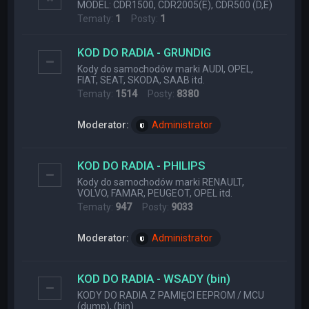
MODEL: CDR1500, CDR2005(E), CDR500 (D,E)
Tematy:
1
Posty:
1
KOD DO RADIA - GRUNDIG
Kody do samochodów marki AUDI, OPEL,
FIAT, SEAT, SKODA, SAAB itd.
Tematy:
1514
Posty:
8380
Moderator:
Administrator
KOD DO RADIA - PHILIPS
Kody do samochodów marki RENAULT,
VOLVO, FAMAR, PEUGEOT, OPEL itd.
Tematy:
947
Posty:
9033
Moderator:
Administrator
KOD DO RADIA - WSADY (bin)
KODY DO RADIA Z PAMIĘCI EEPROM / MCU
(dump), (bin)