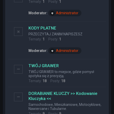
Tematy:
1
Posty:
1
Moderator:
Administrator
KODY PŁATNE
PRZECZYTAJ ZANIM NAPISZESZ
Tematy:
1
Posty:
1
Moderator:
Administrator
TWÓJ GRAWER
TWÓJ GRAWER to miejsce, gdzie pomysł
spotyka się z precyzją.
Tematy:
18
Posty:
18
DORABIANIE KLUCZY >> Kodowanie
Kluczyka <<
Samochodowe, Mieszkaniowe, Motocyklowe,
Nawiercane i Tubularne.
Tematy:
9
Posty:
9