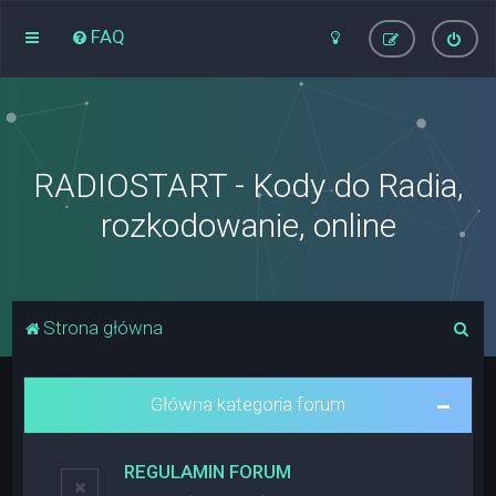
FAQ
RADIOSTART - Kody do Radia,
rozkodowanie, online
S
Strona główna
z
u
Główna kategoria forum
k
a
REGULAMIN FORUM
j