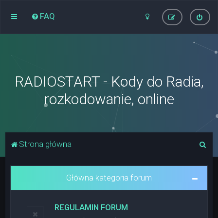
FAQ
RADIOSTART - Kody do Radia,
rozkodowanie, online
S
Strona główna
z
u
Główna kategoria forum
k
a
REGULAMIN FORUM
j