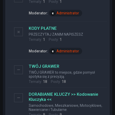
Tematy:
1
Posty:
1
Moderator:
Administrator
KODY PŁATNE
PRZECZYTAJ ZANIM NAPISZESZ
Tematy:
1
Posty:
1
Moderator:
Administrator
TWÓJ GRAWER
TWÓJ GRAWER to miejsce, gdzie pomysł
spotyka się z precyzją.
Tematy:
18
Posty:
18
DORABIANIE KLUCZY >> Kodowanie
Kluczyka <<
Samochodowe, Mieszkaniowe, Motocyklowe,
Nawiercane i Tubularne.
Tematy:
9
Posty:
9