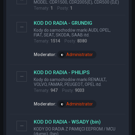
MODEL: CDR1500, CDR2005(E), CDR500 (D,E)
Tematy:
1
Posty:
1
KOD DO RADIA - GRUNDIG
Kody do samochodów marki AUDI, OPEL,
FIAT, SEAT, SKODA, SAAB itd.
Tematy:
1514
Posty:
8380
Moderator:
Administrator
KOD DO RADIA - PHILIPS
Kody do samochodów marki RENAULT,
VOLVO, FAMAR, PEUGEOT, OPEL itd.
Tematy:
947
Posty:
9033
Moderator:
Administrator
KOD DO RADIA - WSADY (bin)
KODY DO RADIA Z PAMIĘCI EEPROM / MCU
(dump), (bin)